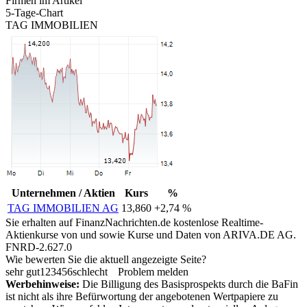
Firmen im Artikel
5-Tage-Chart
TAG IMMOBILIEN
Unternehmen / Aktien
Kurs
%
TAG IMMOBILIEN AG
13,860
+2,74 %
Sie erhalten auf FinanzNachrichten.de kostenlose Realtime-
Aktienkurse von
und
sowie Kurse und Daten von
ARIVA.DE AG
.
FNRD-2.627.0
Wie bewerten Sie die aktuell angezeigte Seite?
sehr gut
1
2
3
4
5
6
schlecht
Problem melden
Werbehinweise:
Die Billigung des Basisprospekts durch die BaFin
ist nicht als ihre Befürwortung der angebotenen Wertpapiere zu