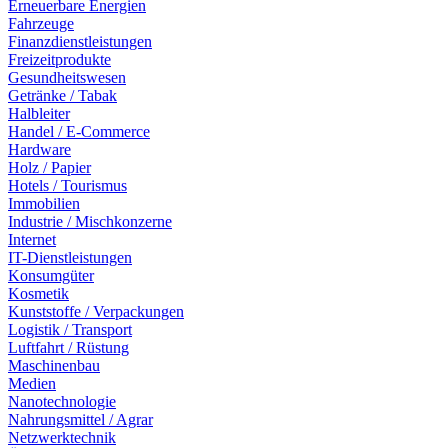
Erneuerbare Energien
Fahrzeuge
Finanzdienstleistungen
Freizeitprodukte
Gesundheitswesen
Getränke / Tabak
Halbleiter
Handel / E-Commerce
Hardware
Holz / Papier
Hotels / Tourismus
Immobilien
Industrie / Mischkonzerne
Internet
IT-Dienstleistungen
Konsumgüter
Kosmetik
Kunststoffe / Verpackungen
Logistik / Transport
Luftfahrt / Rüstung
Maschinenbau
Medien
Nanotechnologie
Nahrungsmittel / Agrar
Netzwerktechnik