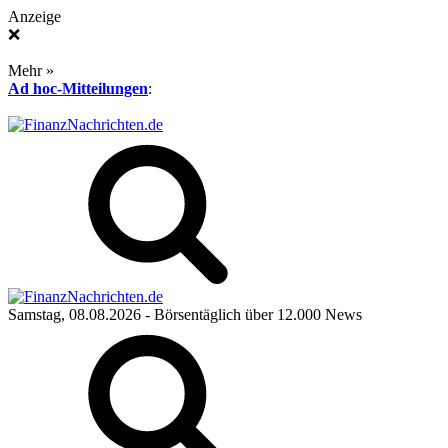
Anzeige
❌
Mehr »
Ad hoc-Mitteilungen
:
Samstag, 08.08.2026
- Börsentäglich über 12.000 News