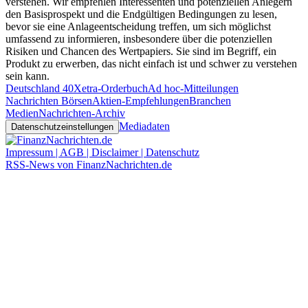
verstehen. Wir empfehlen Interessenten und potenziellen Anlegern
den Basisprospekt und die Endgültigen Bedingungen zu lesen,
bevor sie eine Anlageentscheidung treffen, um sich möglichst
umfassend zu informieren, insbesondere über die potenziellen
Risiken und Chancen des Wertpapiers. Sie sind im Begriff, ein
Produkt zu erwerben, das nicht einfach ist und schwer zu verstehen
sein kann.
Deutschland 40
Xetra-Orderbuch
Ad hoc-Mitteilungen
Nachrichten Börsen
Aktien-Empfehlungen
Branchen
Medien
Nachrichten-Archiv
Mediadaten
Datenschutzeinstellungen
Impressum | AGB | Disclaimer | Datenschutz
RSS-News von FinanzNachrichten.de