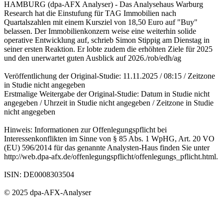
HAMBURG (dpa-AFX Analyser) - Das Analysehaus Warburg
Research hat die Einstufung für TAG Immobilien nach
Quartalszahlen mit einem Kursziel von 18,50 Euro auf "Buy"
belassen. Der Immobilienkonzern weise eine weiterhin solide
operative Entwicklung auf, schrieb Simon Stippig am Dienstag in
seiner ersten Reaktion. Er lobte zudem die erhöhten Ziele für 2025
und den unerwartet guten Ausblick auf 2026./rob/edh/ag
Veröffentlichung der Original-Studie: 11.11.2025 / 08:15 / Zeitzone
in Studie nicht angegeben
Erstmalige Weitergabe der Original-Studie: Datum in Studie nicht
angegeben / Uhrzeit in Studie nicht angegeben / Zeitzone in Studie
nicht angegeben
Hinweis: Informationen zur Offenlegungspflicht bei
Interessenkonflikten im Sinne von § 85 Abs. 1 WpHG, Art. 20 VO
(EU) 596/2014 für das genannte Analysten-Haus finden Sie unter
http://web.dpa-afx.de/offenlegungspflicht/offenlegungs_pflicht.html.
ISIN: DE0008303504
© 2025 dpa-AFX-Analyser