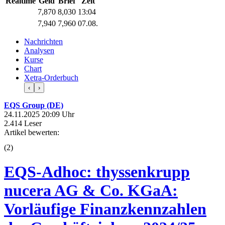
Realtime
Geld
Brief
Zeit
7,870
8,030
13:04
7,940
7,960
07.08.
Nachrichten
Analysen
Kurse
Chart
Xetra-Orderbuch
‹
›
EQS Group (DE)
24.11.2025 20:09 Uhr
2.414 Leser
Artikel bewerten:
(
2
)
EQS-Adhoc: thyssenkrupp
nucera AG & Co. KGaA:
Vorläufige Finanzkennzahlen