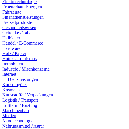
Elektrotechnologie
Erneuerbare Energien
Fahrzeuge
Finanzdienstleistungen
Freizeitprodukte
Gesundheitswesen
Getränke / Tabak
Halbleiter
Handel / E-Commerce
Hardware
Holz / Papier
Hotels / Tourismus
Immobilien
Industrie / Mischkonzerne
Internet
IT-Dienstleistungen
Konsumgüter
Kosmetik
Kunststoffe / Verpackungen
Logistik / Transport
Luftfahrt / Rüstung
Maschinenbau
Medien
Nanotechnologie
Nahrungsmittel / Agrar