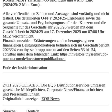
Konzern-EBIT zwischen -30 Mio. Euro und 0 Mio. Euro
(2024/25: 2 Mio. Euro).
Alle veröffentlichten Zahlen und Aussagen sind vorläufig und nicht
testiert. Die detaillierten Q4/FY 2024/25-Ergebnisse sowie die
gesamte Umsatz- und Ergebnisprognose für den Konzern und die
Segmente für das Geschäftsjahr 2025/26 werden mit dem
Geschäftsbericht 2024/25 am 17. Dezember 2025 um 07:00 Uhr
MEZ veröffentlicht.
Finanzkennzahlen: Erläuterungen zu den herangezogenen
finanziellen Leistungsindikatoren befinden sich im Geschäftsbericht
2023/24 von thyssenkrupp nucera auf den Seiten 53 bis 54,
abrufbar unter dem folgenden Link:
https://investors.thyssenkrupp-
nucera.com/de/investoren/publikationen
Ende der Insiderinformation
24.11.2025 CET/CEST Die EQS Distributionsservices umfassen
gesetzliche Meldepflichten, Corporate News/Finanznachrichten
und Pressemitteilungen.
Originalinhalt anzeigen:
EQS News
Sprache:
Deutsch