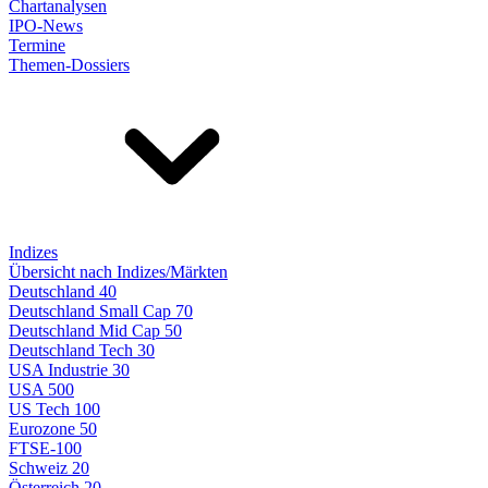
Chartanalysen
IPO-News
Termine
Themen-Dossiers
Indizes
Übersicht nach Indizes/Märkten
Deutschland 40
Deutschland Small Cap 70
Deutschland Mid Cap 50
Deutschland Tech 30
USA Industrie 30
USA 500
US Tech 100
Eurozone 50
FTSE-100
Schweiz 20
Österreich 20