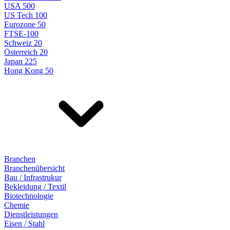
USA 500
US Tech 100
Eurozone 50
FTSE-100
Schweiz 20
Österreich 20
Japan 225
Hong Kong 50
Branchen
Branchenübersicht
Bau / Infrastrukur
Bekleidung / Textil
Biotechnologie
Chemie
Dienstleistungen
Eisen / Stahl