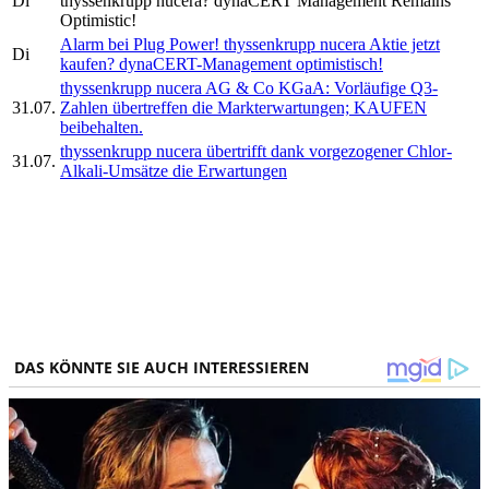
Di
thyssenkrupp nucera? dynaCERT Management Remains
Optimistic!
Alarm bei Plug Power! thyssenkrupp nucera Aktie jetzt
Di
kaufen? dynaCERT-Management optimistisch!
thyssenkrupp nucera AG & Co KGaA: Vorläufige Q3-
31.07.
Zahlen übertreffen die Markterwartungen; KAUFEN
beibehalten.
thyssenkrupp nucera übertrifft dank vorgezogener Chlor-
31.07.
Alkali-Umsätze die Erwartungen