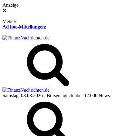
Anzeige
❌
Mehr »
Ad hoc-Mitteilungen
:
Samstag, 08.08.2026
- Börsentäglich über 12.000 News