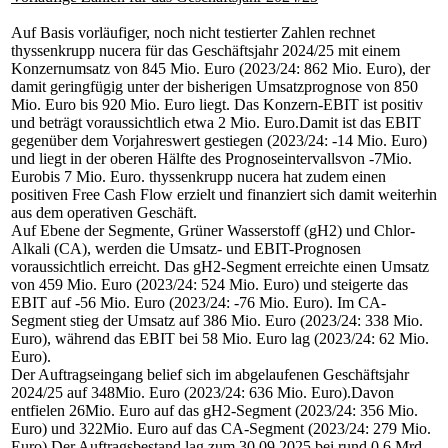
Auf Basis vorläufiger, noch nicht testierter Zahlen rechnet
thyssenkrupp nucera für das Geschäftsjahr 2024/25 mit einem
Konzernumsatz von 845 Mio. Euro (2023/24: 862 Mio. Euro), der
damit geringfügig unter der bisherigen Umsatzprognose von 850
Mio. Euro bis 920 Mio. Euro liegt. Das Konzern-EBIT ist positiv
und beträgt voraussichtlich etwa 2 Mio. Euro.Damit ist das EBIT
gegenüber dem Vorjahreswert gestiegen (2023/24: -14 Mio. Euro)
und liegt in der oberen Hälfte des Prognoseintervallsvon -7Mio.
Eurobis 7 Mio. Euro. thyssenkrupp nucera hat zudem einen
positiven Free Cash Flow erzielt und finanziert sich damit weiterhin
aus dem operativen Geschäft.
Auf Ebene der Segmente, Grüner Wasserstoff (gH2) und Chlor-
Alkali (CA), werden die Umsatz- und EBIT-Prognosen
voraussichtlich erreicht. Das gH2-Segment erreichte einen Umsatz
von 459 Mio. Euro (2023/24: 524 Mio. Euro) und steigerte das
EBIT auf -56 Mio. Euro (2023/24: -76 Mio. Euro). Im CA-
Segment stieg der Umsatz auf 386 Mio. Euro (2023/24: 338 Mio.
Euro), während das EBIT bei 58 Mio. Euro lag (2023/24: 62 Mio.
Euro).
Der Auftragseingang belief sich im abgelaufenen Geschäftsjahr
2024/25 auf 348Mio. Euro (2023/24: 636 Mio. Euro).Davon
entfielen 26Mio. Euro auf das gH2-Segment (2023/24: 356 Mio.
Euro) und 322Mio. Euro auf das CA-Segment (2023/24: 279 Mio.
Euro).Der Auftragsbestand lag zum 30.09.2025 bei rund 0,6 Mrd.