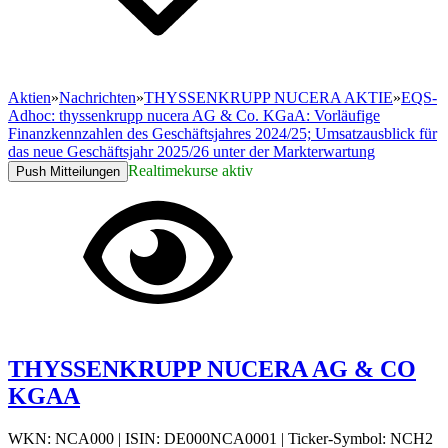
Aktien
»
Nachrichten
»
THYSSENKRUPP NUCERA AKTIE
»
EQS-
Adhoc: thyssenkrupp nucera AG & Co. KGaA: Vorläufige
Finanzkennzahlen des Geschäftsjahres 2024/25; Umsatzausblick für
das neue Geschäftsjahr 2025/26 unter der Markterwartung
Realtimekurse aktiv
Push Mitteilungen
THYSSENKRUPP NUCERA AG & CO
KGAA
WKN: NCA000
|
ISIN: DE000NCA0001
|
Ticker-Symbol: NCH2