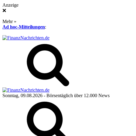
Anzeige
❌
Mehr »
Ad hoc-Mitteilungen
:
Sonntag, 09.08.2026
- Börsentäglich über 12.000 News