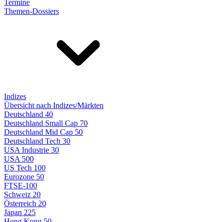
Termine
Themen-Dossiers
Indizes
Übersicht nach Indizes/Märkten
Deutschland 40
Deutschland Small Cap 70
Deutschland Mid Cap 50
Deutschland Tech 30
USA Industrie 30
USA 500
US Tech 100
Eurozone 50
FTSE-100
Schweiz 20
Österreich 20
Japan 225
Hong Kong 50