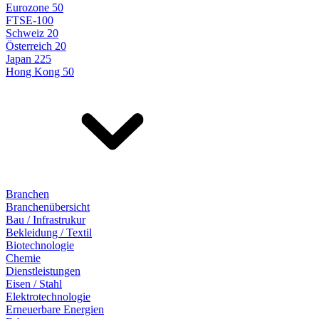
Eurozone 50
FTSE-100
Schweiz 20
Österreich 20
Japan 225
Hong Kong 50
Branchen
Branchenübersicht
Bau / Infrastrukur
Bekleidung / Textil
Biotechnologie
Chemie
Dienstleistungen
Eisen / Stahl
Elektrotechnologie
Erneuerbare Energien