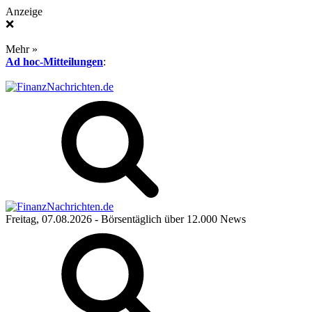
Anzeige
❌
Mehr »
Ad hoc-Mitteilungen
:
Freitag, 07.08.2026
- Börsentäglich über 12.000 News