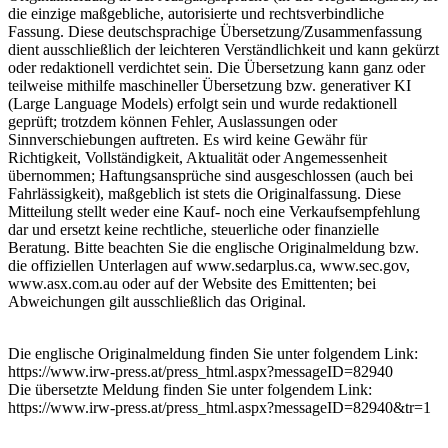
die einzige maßgebliche, autorisierte und rechtsverbindliche
Fassung. Diese deutschsprachige Übersetzung/Zusammenfassung
dient ausschließlich der leichteren Verständlichkeit und kann gekürzt
oder redaktionell verdichtet sein. Die Übersetzung kann ganz oder
teilweise mithilfe maschineller Übersetzung bzw. generativer KI
(Large Language Models) erfolgt sein und wurde redaktionell
geprüft; trotzdem können Fehler, Auslassungen oder
Sinnverschiebungen auftreten. Es wird keine Gewähr für
Richtigkeit, Vollständigkeit, Aktualität oder Angemessenheit
übernommen; Haftungsansprüche sind ausgeschlossen (auch bei
Fahrlässigkeit), maßgeblich ist stets die Originalfassung. Diese
Mitteilung stellt weder eine Kauf- noch eine Verkaufsempfehlung
dar und ersetzt keine rechtliche, steuerliche oder finanzielle
Beratung. Bitte beachten Sie die englische Originalmeldung bzw.
die offiziellen Unterlagen auf www.sedarplus.ca, www.sec.gov,
www.asx.com.au oder auf der Website des Emittenten; bei
Abweichungen gilt ausschließlich das Original.
Die englische Originalmeldung finden Sie unter folgendem Link:
https://www.irw-press.at/press_html.aspx?messageID=82940
Die übersetzte Meldung finden Sie unter folgendem Link:
https://www.irw-press.at/press_html.aspx?messageID=82940&tr=1