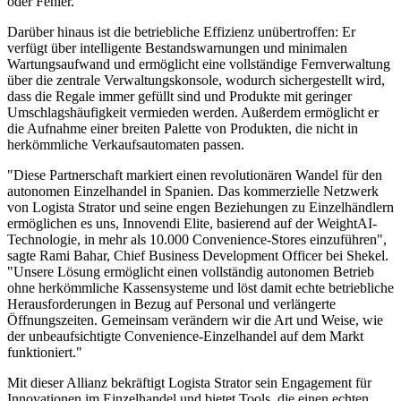
oder Fehler.
Darüber hinaus ist die betriebliche Effizienz unübertroffen: Er
verfügt über intelligente Bestandswarnungen und minimalen
Wartungsaufwand und ermöglicht eine vollständige Fernverwaltung
über die zentrale Verwaltungskonsole, wodurch sichergestellt wird,
dass die Regale immer gefüllt sind und Produkte mit geringer
Umschlagshäufigkeit vermieden werden. Außerdem ermöglicht er
die Aufnahme einer breiten Palette von Produkten, die nicht in
herkömmliche Verkaufsautomaten passen.
"Diese Partnerschaft markiert einen revolutionären Wandel für den
autonomen Einzelhandel in Spanien. Das kommerzielle Netzwerk
von Logista Strator und seine engen Beziehungen zu Einzelhändlern
ermöglichen es uns, Innovendi Elite, basierend auf der WeightAI-
Technologie, in mehr als 10.000 Convenience-Stores einzuführen",
sagte Rami Bahar, Chief Business Development Officer bei Shekel.
"Unsere Lösung ermöglicht einen vollständig autonomen Betrieb
ohne herkömmliche Kassensysteme und löst damit echte betriebliche
Herausforderungen in Bezug auf Personal und verlängerte
Öffnungszeiten. Gemeinsam verändern wir die Art und Weise, wie
der unbeaufsichtigte Convenience-Einzelhandel auf dem Markt
funktioniert."
Mit dieser Allianz bekräftigt Logista Strator sein Engagement für
Innovationen im Einzelhandel und bietet Tools, die einen echten