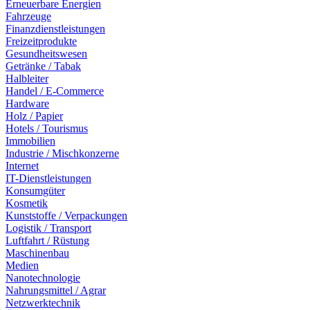
Erneuerbare Energien
Fahrzeuge
Finanzdienstleistungen
Freizeitprodukte
Gesundheitswesen
Getränke / Tabak
Halbleiter
Handel / E-Commerce
Hardware
Holz / Papier
Hotels / Tourismus
Immobilien
Industrie / Mischkonzerne
Internet
IT-Dienstleistungen
Konsumgüter
Kosmetik
Kunststoffe / Verpackungen
Logistik / Transport
Luftfahrt / Rüstung
Maschinenbau
Medien
Nanotechnologie
Nahrungsmittel / Agrar
Netzwerktechnik