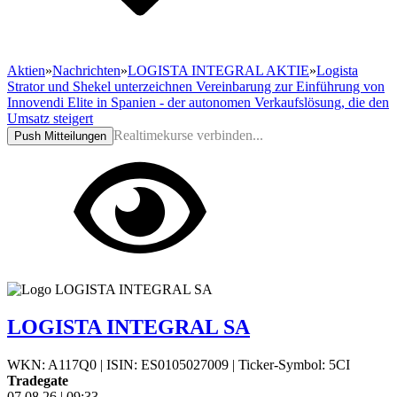
Aktien
»
Nachrichten
»
LOGISTA INTEGRAL AKTIE
»
Logista
Strator und Shekel unterzeichnen Vereinbarung zur Einführung von
Innovendi Elite in Spanien - der autonomen Verkaufslösung, die den
Umsatz steigert
Realtimekurse verbinden...
Push Mitteilungen
LOGISTA INTEGRAL SA
WKN: A117Q0
|
ISIN: ES0105027009
|
Ticker-Symbol: 5CI
Tradegate
07.08.26
|
09:33