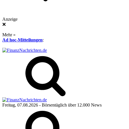
Anzeige
❌
Mehr »
Ad hoc-Mitteilungen
:
Freitag, 07.08.2026
- Börsentäglich über 12.000 News