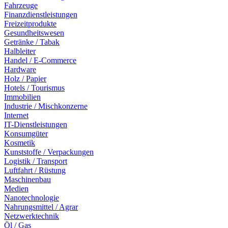
Fahrzeuge
Finanzdienstleistungen
Freizeitprodukte
Gesundheitswesen
Getränke / Tabak
Halbleiter
Handel / E-Commerce
Hardware
Holz / Papier
Hotels / Tourismus
Immobilien
Industrie / Mischkonzerne
Internet
IT-Dienstleistungen
Konsumgüter
Kosmetik
Kunststoffe / Verpackungen
Logistik / Transport
Luftfahrt / Rüstung
Maschinenbau
Medien
Nanotechnologie
Nahrungsmittel / Agrar
Netzwerktechnik
Öl / Gas