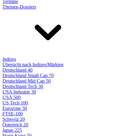
Termine
Themen-Dossiers
Indizes
Übersicht nach Indizes/Märkten
Deutschland 40
Deutschland Small Cap 70
Deutschland Mid Cap 50
Deutschland Tech 30
USA Industrie 30
USA 500
US Tech 100
Eurozone 50
FTSE-100
Schweiz 20
Österreich 20
Japan 225
Hong Kong 50