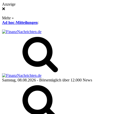
Anzeige
❌
Mehr »
Ad hoc-Mitteilungen
:
Samstag, 08.08.2026
- Börsentäglich über 12.000 News