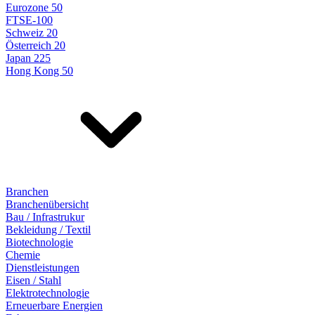
Eurozone 50
FTSE-100
Schweiz 20
Österreich 20
Japan 225
Hong Kong 50
Branchen
Branchenübersicht
Bau / Infrastrukur
Bekleidung / Textil
Biotechnologie
Chemie
Dienstleistungen
Eisen / Stahl
Elektrotechnologie
Erneuerbare Energien