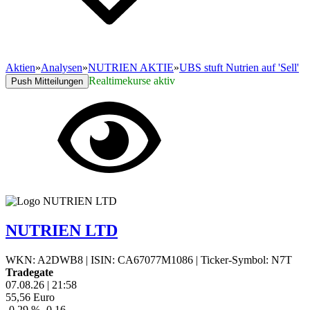
Aktien
»
Analysen
»
NUTRIEN AKTIE
»
UBS stuft Nutrien auf 'Sell'
Realtimekurse aktiv
Push Mitteilungen
NUTRIEN LTD
WKN: A2DWB8
|
ISIN: CA67077M1086
|
Ticker-Symbol: N7T
Tradegate
07.08.26
|
21:58
55,56
Euro
-0,29 %
-0,16