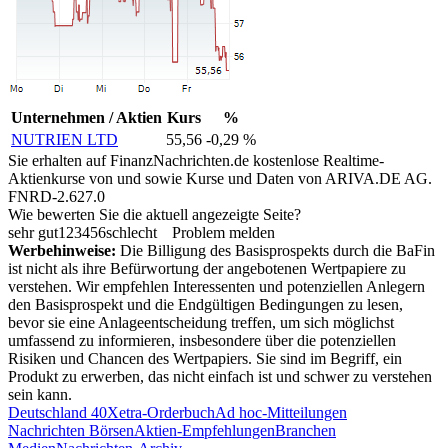
Unternehmen / Aktien
Kurs
%
NUTRIEN LTD
55,56
-0,29 %
Sie erhalten auf FinanzNachrichten.de kostenlose Realtime-
Aktienkurse von
und
sowie Kurse und Daten von
ARIVA.DE AG
.
FNRD-2.627.0
Wie bewerten Sie die aktuell angezeigte Seite?
sehr gut
1
2
3
4
5
6
schlecht
Problem melden
Werbehinweise:
Die Billigung des Basisprospekts durch die BaFin
ist nicht als ihre Befürwortung der angebotenen Wertpapiere zu
verstehen. Wir empfehlen Interessenten und potenziellen Anlegern
den Basisprospekt und die Endgültigen Bedingungen zu lesen,
bevor sie eine Anlageentscheidung treffen, um sich möglichst
umfassend zu informieren, insbesondere über die potenziellen
Risiken und Chancen des Wertpapiers. Sie sind im Begriff, ein
Produkt zu erwerben, das nicht einfach ist und schwer zu verstehen
sein kann.
Deutschland 40
Xetra-Orderbuch
Ad hoc-Mitteilungen
Nachrichten Börsen
Aktien-Empfehlungen
Branchen