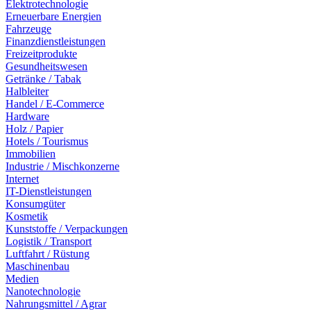
Elektrotechnologie
Erneuerbare Energien
Fahrzeuge
Finanzdienstleistungen
Freizeitprodukte
Gesundheitswesen
Getränke / Tabak
Halbleiter
Handel / E-Commerce
Hardware
Holz / Papier
Hotels / Tourismus
Immobilien
Industrie / Mischkonzerne
Internet
IT-Dienstleistungen
Konsumgüter
Kosmetik
Kunststoffe / Verpackungen
Logistik / Transport
Luftfahrt / Rüstung
Maschinenbau
Medien
Nanotechnologie
Nahrungsmittel / Agrar