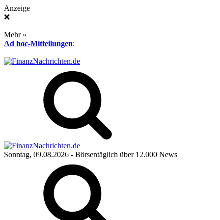
Anzeige
❌
Mehr »
Ad hoc-Mitteilungen
:
Sonntag, 09.08.2026
- Börsentäglich über 12.000 News