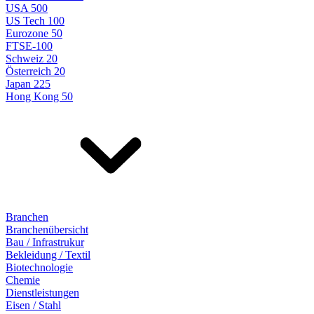
USA 500
US Tech 100
Eurozone 50
FTSE-100
Schweiz 20
Österreich 20
Japan 225
Hong Kong 50
Branchen
Branchenübersicht
Bau / Infrastrukur
Bekleidung / Textil
Biotechnologie
Chemie
Dienstleistungen
Eisen / Stahl