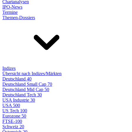
Chartanalysen
IPO-News
Termine
Themen-Dossiers
Indizes
Übersicht nach Indizes/Märkten
Deutschland 40
Deutschland Small Cap 70
Deutschland Mid Cap 50
Deutschland Tech 30
USA Industrie 30
USA 500
US Tech 100
Eurozone 50
FTSE-100
Schweiz 20
Österreich 20