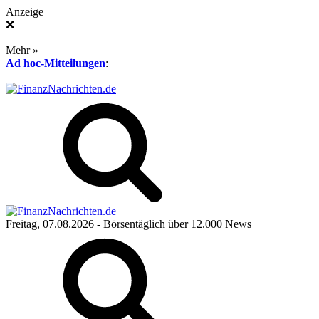
Anzeige
❌
Mehr »
Ad hoc-Mitteilungen
:
Freitag, 07.08.2026
- Börsentäglich über 12.000 News