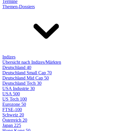
Termine
Themen-Dossiers
Indizes
Übersicht nach Indizes/Märkten
Deutschland 40
Deutschland Small Cap 70
Deutschland Mid Cap 50
Deutschland Tech 30
USA Industrie 30
USA 500
US Tech 100
Eurozone 50
FTSE-100
Schweiz 20
Österreich 20
Japan 225
Hong Kong 50