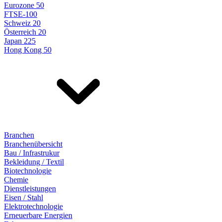
Eurozone 50
FTSE-100
Schweiz 20
Österreich 20
Japan 225
Hong Kong 50
Branchen
Branchenübersicht
Bau / Infrastrukur
Bekleidung / Textil
Biotechnologie
Chemie
Dienstleistungen
Eisen / Stahl
Elektrotechnologie
Erneuerbare Energien