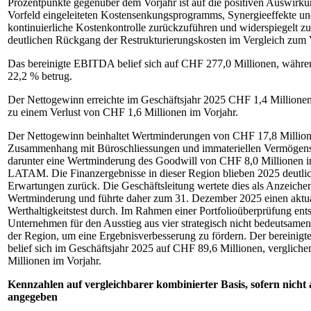
Prozentpunkte gegenüber dem Vorjahr ist auf die positiven Auswirk
Vorfeld eingeleiteten Kostensenkungsprogramms, Synergieeffekte un
kontinuierliche Kostenkontrolle zurückzuführen und widerspiegelt 
deutlichen Rückgang der Restrukturierungskosten im Vergleich zum 
Das bereinigte EBITDA belief sich auf CHF 277,0 Millionen, währe
22,2 % betrug.
Der Nettogewinn erreichte im Geschäftsjahr 2025 CHF 1,4 Millionen
zu einem Verlust von CHF 1,6 Millionen im Vorjahr.
Der Nettogewinn beinhaltet Wertminderungen von CHF 17,8 Millio
Zusammenhang mit Büroschliessungen und immateriellen Vermögen
darunter eine Wertminderung des Goodwill von CHF 8,0 Millionen i
LATAM. Die Finanzergebnisse in dieser Region blieben 2025 deutlic
Erwartungen zurück. Die Geschäftsleitung wertete dies als Anzeichen
Wertminderung und führte daher zum 31. Dezember 2025 einen aktua
Werthaltigkeitstest durch. Im Rahmen einer Portfolioüberprüfung ents
Unternehmen für den Ausstieg aus vier strategisch nicht bedeutsame
der Region, um eine Ergebnisverbesserung zu fördern. Der bereinig
belief sich im Geschäftsjahr 2025 auf CHF 89,6 Millionen, verglich
Millionen im Vorjahr.
Kennzahlen auf vergleichbarer kombinierter Basis, sofern nicht
angegeben