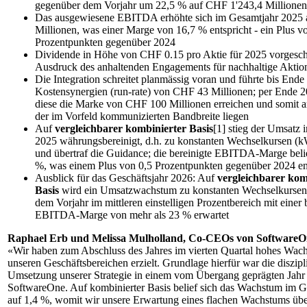
gegenüber dem Vorjahr um 22,5 % auf CHF 1'243,4 Millionen
Das ausgewiesene EBITDA erhöhte sich im Gesamtjahr 2025
Millionen, was einer Marge von 16,7 % entspricht - ein Plus v
Prozentpunkten gegenüber 2024
Dividende in Höhe von CHF 0.15 pro Aktie für 2025 vorgeschla
Ausdruck des anhaltenden Engagements für nachhaltige Aktion
Die Integration schreitet planmässig voran und führte bis Ende
Kostensynergien (run-rate) von CHF 43 Millionen; per Ende 2
diese die Marke von CHF 100 Millionen erreichen und somit 
der im Vorfeld kommunizierten Bandbreite liegen
Auf
vergleichbarer kombinierter Basis
[1]
stieg der Umsatz 
2025 währungsbereinigt, d.h. zu konstanten Wechselkursen (
und übertraf die Guidance; die bereinigte EBITDA-Marge belie
%, was einem Plus von 0,5 Prozentpunkten gegenüber 2024 en
Ausblick für das Geschäftsjahr 2026: Auf
vergleichbarer kom
Basis
wird ein Umsatzwachstum zu konstanten Wechselkursen
dem Vorjahr im mittleren einstelligen Prozentbereich mit einer 
EBITDA-Marge von mehr als 23 % erwartet
Raphael Erb und Melissa Mulholland, Co-CEOs von SoftwareO
«Wir haben zum Abschluss des Jahres im vierten Quartal hohes Wach
unseren Geschäftsbereichen erzielt. Grundlage hierfür war die diszipli
Umsetzung unserer Strategie in einem vom Übergang geprägten Jahr 
SoftwareOne. Auf kombinierter Basis belief sich das Wachstum im 
auf 1,4 %, womit wir unsere Erwartung eines flachen Wachstums über