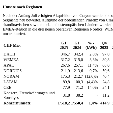
Umsatz nach Regionen
Nach der Anfang Juli erfolgten Akquisition von Crayon wurden die o
Segmente neu bewertet. Aufgrund der bedeutenden Präsenz von Cra
skandinavischen sowie mittel- und osteuropäischen Ländern wurde d
EMEA-Region in die drei neuen operativen Regionen Nordics, 
umstrukturiert.
GJ
GJ
% -
Q4
CHF
Mio.
2025
2024
(kWk)
2025
DACH
346,7
342,4
2,8%
97,0
WEMEA
317,2
315,0
3,3%
89,8
APAC
267,6
257,1
11,4%
68,0
NORDICS
211,9
213,6
0,7%
59,6
NORAM
175,3
212,7
(12,6)%
40,4
LATAM
89,8
100,3
(4,4)%
24,8
CEE
77,9
71,2
14,0%
24,1
Konzern, Fremdwährungen und
31,8
38,2
-
11,2
Sonstiges
Konzernumsatz
1'518,2
1'550,4
1,4%
414,9