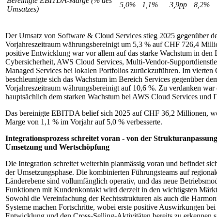
Bereinigte EBITDA-Marge (% des
5,0%
1,1%
3,9pp
8,2%
Umsatzes)
Der Umsatz von Software & Cloud Services stieg 2025 gegenüber 
Vorjahreszeitraum währungsbereinigt um 5,3 % auf CHF 726,4 Milli
positive Entwicklung war vor allem auf das starke Wachstum in den 
Cybersicherheit, AWS Cloud Services, Multi-Vendor-Supportdienstl
Managed Services bei lokalen Portfolios zurückzuführen. Im vierten
beschleunigte sich das Wachstum im Bereich Services gegenüber de
Vorjahreszeitraum währungsbereinigt auf 10,6 %. Zu verdanken war 
hauptsächlich dem starken Wachstum bei AWS Cloud Services und 
Das bereinigte EBITDA belief sich 2025 auf CHF 36,2 Millionen, wo
Marge von 1,1 % im Vorjahr auf 5,0 % verbesserte.
Integrationsprozess schreitet voran - von der Strukturanpassung
Umsetzung und Wertschöpfung
Die Integration schreitet weiterhin planmässig voran und befindet sic
der Umsetzungsphase. Die kombinierten Führungsteams auf regiona
Länderebene sind vollumfänglich operativ, und das neue Betriebsmod
Funktionen mit Kundenkontakt wird derzeit in den wichtigsten Märkt
Sowohl die Vereinfachung der Rechtsstrukturen als auch die Harmon
Systeme machen Fortschritte, wobei erste positive Auswirkungen bei 
Entwicklung und den Cross-Selling-Aktivitäten bereits zu erkennen s