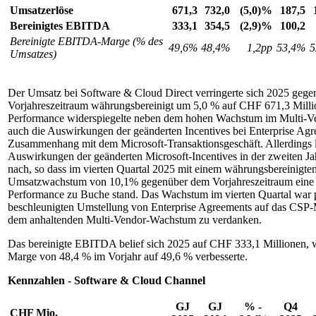
Umsatzerlöse
671,3
732,0
(5,0)%
187,5
Bereinigtes EBITDA
333,1
354,5
(2,9)%
100,2
Bereinigte EBITDA-Marge (% des
49,6%
48,4%
1,2pp
53,4%
5
Umsatzes)
Der Umsatz bei Software & Cloud Direct verringerte sich 2025 geg
Vorjahreszeitraum währungsbereinigt um 5,0 % auf CHF 671,3 Milli
Performance widerspiegelte neben dem hohen Wachstum im Multi-V
auch die Auswirkungen der geänderten Incentives bei Enterprise Ag
Zusammenhang mit dem Microsoft-Transaktionsgeschäft. Allerdings l
Auswirkungen der geänderten Microsoft-Incentives in der zweiten Ja
nach, so dass im vierten Quartal 2025 mit einem währungsbereinigte
Umsatzwachstum von 10,1% gegenüber dem Vorjahreszeitraum eine 
Performance zu Buche stand. Das Wachstum im vierten Quartal war 
beschleunigten Umstellung von Enterprise Agreements auf das CSP
dem anhaltenden Multi-Vendor-Wachstum zu verdanken.
Das bereinigte EBITDA belief sich 2025 auf CHF 333,1 Millionen, w
Marge von 48,4 % im Vorjahr auf 49,6 % verbesserte.
Kennzahlen - Software & Cloud Channel
GJ
GJ
% -
Q4
CHF
Mio.