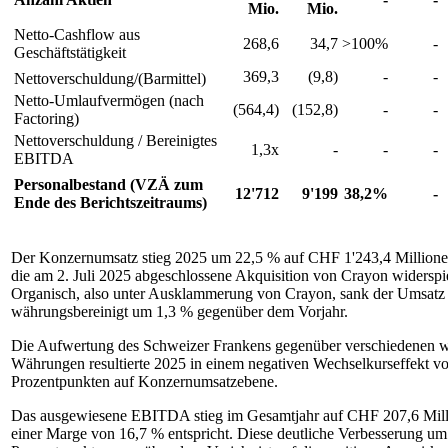
Mio.
Mio.
Netto-Cashflow aus
268,6
34,7
>100%
-
Geschäftstätigkeit
369,3
(9,8)
-
-
Nettoverschuldung/(Barmittel)
Netto-Umlaufvermögen (nach
(564,4)
(152,8)
-
-
Factoring)
Nettoverschuldung / Bereinigtes
1,3x
-
-
-
EBITDA
Personalbestand (VZÄ zum
12'712
9'199
38,2%
-
Ende des Berichtszeitraums)
Der Konzernumsatz stieg 2025 um 22,5 % auf CHF 1'243,4 Millione
die am 2. Juli 2025 abgeschlossene Akquisition von Crayon widerspie
Organisch, also unter Ausklammerung von Crayon, sank der Umsatz
währungsbereinigt um 1,3 % gegenüber dem Vorjahr.
Die Aufwertung des Schweizer Frankens gegenüber verschiedenen w
Währungen resultierte 2025 in einem negativen Wechselkurseffekt vo
Prozentpunkten auf Konzernumsatzebene.
Das ausgewiesene EBITDA stieg im Gesamtjahr auf CHF 207,6 Mill
einer Marge von 16,7 % entspricht. Diese deutliche Verbesserung um