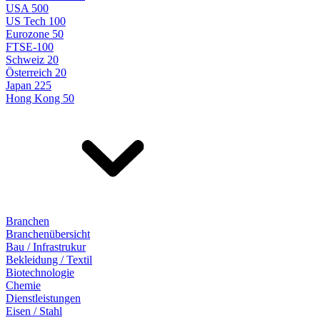
USA 500
US Tech 100
Eurozone 50
FTSE-100
Schweiz 20
Österreich 20
Japan 225
Hong Kong 50
Branchen
Branchenübersicht
Bau / Infrastrukur
Bekleidung / Textil
Biotechnologie
Chemie
Dienstleistungen
Eisen / Stahl