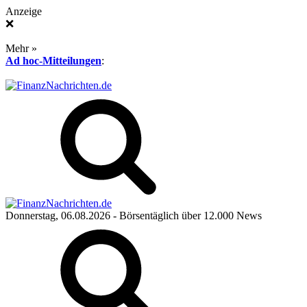
Anzeige
❌
Mehr »
Ad hoc-Mitteilungen
:
Donnerstag, 06.08.2026
- Börsentäglich über 12.000 News