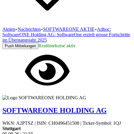
Aktien
»
Nachrichten
»
SOFTWAREONE AKTIE
»
Adhoc:
SoftwareONE Holding AG: SoftwareOne erzielt grosse Fortschritte
im Übergangsjahr 2025
Realtimekurse aktiv
Push Mitteilungen
SOFTWAREONE HOLDING AG
WKN: A2PTSZ
|
ISIN: CH0496451508
|
Ticker-Symbol: 1QJ
Stuttgart
05.08.26
|
21:55