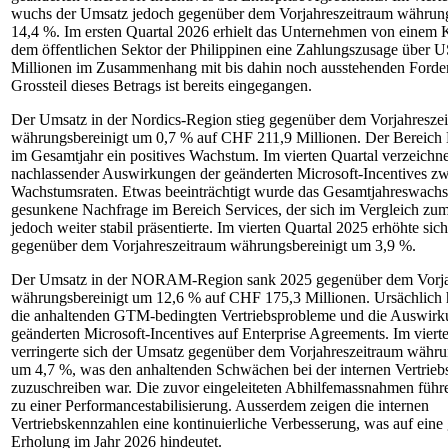
wuchs der Umsatz jedoch gegenüber dem Vorjahreszeitraum währung
14,4 %. Im ersten Quartal 2026 erhielt das Unternehmen von einem
dem öffentlichen Sektor der Philippinen eine Zahlungszusage über 
Millionen im Zusammenhang mit bis dahin noch ausstehenden Forde
Grossteil dieses Betrags ist bereits eingegangen.
Der Umsatz in der Nordics-Region stieg gegenüber dem Vorjahresze
währungsbereinigt um 0,7 % auf CHF 211,9 Millionen. Der Bereich Di
im Gesamtjahr ein positives Wachstum. Im vierten Quartal verzeichn
nachlassender Auswirkungen der geänderten Microsoft-Incentives zwe
Wachstumsraten. Etwas beeinträchtigt wurde das Gesamtjahreswachs
gesunkene Nachfrage im Bereich Services, der sich im Vergleich zu
jedoch weiter stabil präsentierte. Im vierten Quartal 2025 erhöhte si
gegenüber dem Vorjahreszeitraum währungsbereinigt um 3,9 %.
Der Umsatz in der NORAM-Region sank 2025 gegenüber dem Vorja
währungsbereinigt um 12,6 % auf CHF 175,3 Millionen. Ursächlich 
die anhaltenden GTM-bedingten Vertriebsprobleme und die Auswirk
geänderten Microsoft-Incentives auf Enterprise Agreements. Im viert
verringerte sich der Umsatz gegenüber dem Vorjahreszeitraum währu
um 4,7 %, was den anhaltenden Schwächen bei der internen Vertrie
zuzuschreiben war. Die zuvor eingeleiteten Abhilfemassnahmen führ
zu einer Performancestabilisierung. Ausserdem zeigen die internen
Vertriebskennzahlen eine kontinuierliche Verbesserung, was auf eine 
Erholung im Jahr 2026 hindeutet.