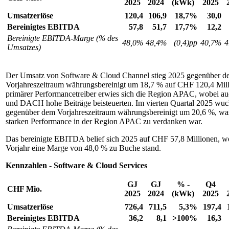
2025
2024
(kWk)
2025
Umsatzerlöse
120,4
106,9
18,7%
30,0
Bereinigtes EBITDA
57,8
51,7
17,7%
12,2
Bereinigte EBITDA-Marge (% des
48,0%
48,4%
(0,4)pp
40,7%
4
Umsatzes)
Der Umsatz von Software & Cloud Channel stieg 2025 gegenüber d
Vorjahreszeitraum währungsbereinigt um 18,7 % auf CHF 120,4 Mill
primärer Performancetreiber erwies sich die Region APAC, wobe
und DACH hohe Beiträge beisteuerten. Im vierten Quartal 2025 wu
gegenüber dem Vorjahreszeitraum währungsbereinigt um 20,6 %, was
starken Performance in der Region APAC zu verdanken war.
Das bereinigte EBITDA belief sich 2025 auf CHF 57,8 Millionen, w
Vorjahr eine Marge von 48,0 % zu Buche stand.
Kennzahlen - Software & Cloud Services
GJ
GJ
% -
Q4
CHF
Mio.
2025
2024
(kWk)
2025
Umsatzerlöse
726,4
711,5
5,3%
197,4
Bereinigtes EBITDA
36,2
8,1
>100%
16,3