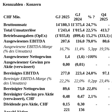
Kennzahlen - Konzern
GJ
Q4
CHF
Mio.
GJ 2025
% ?
2024
2025
Bruttoumsatz
14'180,3
11'375,4
24,7%
-
Total Umsatzerlöse
1'243,4
1'015,4
22,5%
413,7
Betriebsausgaben (OpEx)
(1'035,8)
(899,4)
15,2%
(333,1)
Ausgewiesenes EBITDA
207,6
116,0
79,0%
80,6
Ausgewiesene EBITDA-Marge
16,7%
11,4%
5,3pp
19,5%
(% des Umsatzes)
Ausgewiesener Nettogewinn
1,4
(1,6)
>100%
-
Ausgewiesener Gewinn pro
0,00
(0,01)
-
-
Aktie (verwässert)
Bereinigtes EBITDA
277,0
223,4
24,0%
97,1
Bereinigte EBITDA-Marge (%
22,2%
22,0%
0,2pp
23,4%
des Umsatzes)
Bereinigter Nettogewinn
89,6
73,0
22,8%
-
Bereinigter Gewinn pro Aktie
0,48
0,47
2,1%
-
(verwässert), CHF
Dividende pro Aktie, CHF
0,15
0,30
-
-
221
156
Anzahl Aktien
-
-