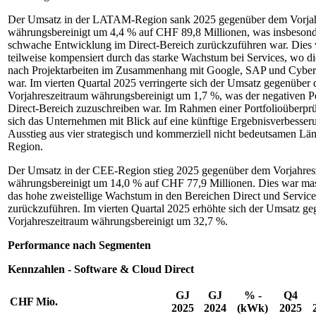
Der Umsatz in der LATAM-Region sank 2025 gegenüber dem Vorjah
währungsbereinigt um 4,4 % auf CHF 89,8 Millionen, was insbesond
schwache Entwicklung im Direct-Bereich zurückzuführen war. Dies
teilweise kompensiert durch das starke Wachstum bei Services, wo d
nach Projektarbeiten im Zusammenhang mit Google, SAP und Cybers
war. Im vierten Quartal 2025 verringerte sich der Umsatz gegenüber
Vorjahreszeitraum währungsbereinigt um 1,7 %, was der negativen 
Direct-Bereich zuzuschreiben war. Im Rahmen einer Portfolioüberpr
sich das Unternehmen mit Blick auf eine künftige Ergebnisverbesser
Ausstieg aus vier strategisch und kommerziell nicht bedeutsamen Län
Region.
Der Umsatz in der CEE-Region stieg 2025 gegenüber dem Vorjahres
währungsbereinigt um 14,0 % auf CHF 77,9 Millionen. Dies war mas
das hohe zweistellige Wachstum in den Bereichen Direct und Service
zurückzuführen. Im vierten Quartal 2025 erhöhte sich der Umsatz g
Vorjahreszeitraum währungsbereinigt um 32,7 %.
Performance nach Segmenten
Kennzahlen - Software & Cloud Direct
GJ
GJ
% -
Q4
CHF
Mio.
2025
2024
(kWk)
2025