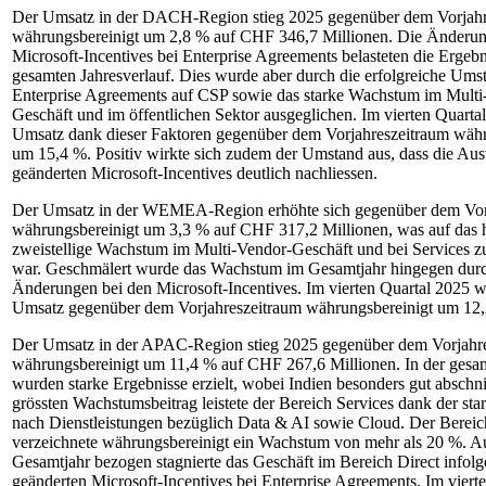
Der Umsatz in der DACH-Region stieg 2025 gegenüber dem Vorjahr
währungsbereinigt um 2,8 % auf CHF 346,7 Millionen. Die Änderun
Microsoft-Incentives bei Enterprise Agreements belasteten die Ergeb
gesamten Jahresverlauf. Dies wurde aber durch die erfolgreiche Ums
Enterprise Agreements auf CSP sowie das starke Wachstum im Multi
Geschäft und im öffentlichen Sektor ausgeglichen. Im vierten Quartal
Umsatz dank dieser Faktoren gegenüber dem Vorjahreszeitraum währ
um 15,4 %. Positiv wirkte sich zudem der Umstand aus, dass die Au
geänderten Microsoft-Incentives deutlich nachliessen.
Der Umsatz in der WEMEA-Region erhöhte sich gegenüber dem Vor
währungsbereinigt um 3,3 % auf CHF 317,2 Millionen, was auf das 
zweistellige Wachstum im Multi-Vendor-Geschäft und bei Services 
war. Geschmälert wurde das Wachstum im Gesamtjahr hingegen durc
Änderungen bei den Microsoft-Incentives. Im vierten Quartal 2025 
Umsatz gegenüber dem Vorjahreszeitraum währungsbereinigt um 12
Der Umsatz in der APAC-Region stieg 2025 gegenüber dem Vorjahr
währungsbereinigt um 11,4 % auf CHF 267,6 Millionen. In der gesa
wurden starke Ergebnisse erzielt, wobei Indien besonders gut abschni
grössten Wachstumsbeitrag leistete der Bereich Services dank der st
nach Dienstleistungen bezüglich Data & AI sowie Cloud. Der Berei
verzeichnete währungsbereinigt ein Wachstum von mehr als 20 %. A
Gesamtjahr bezogen stagnierte das Geschäft im Bereich Direct infolg
geänderten Microsoft-Incentives bei Enterprise Agreements. Im viert