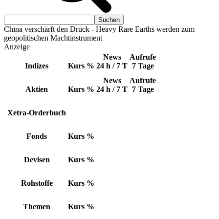
China verschärft den Druck - Heavy Rare Earths werden zum
geopolitischen Machtinstrument
Anzeige
News
Aufrufe
Indizes
Kurs
%
24 h / 7 T
7 Tage
News
Aufrufe
Aktien
Kurs
%
24 h / 7 T
7 Tage
Xetra-Orderbuch
Fonds
Kurs
%
Devisen
Kurs
%
Rohstoffe
Kurs
%
Themen
Kurs
%