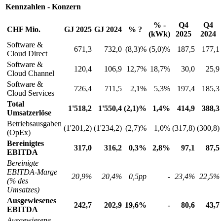
Kennzahlen - Konzern
% -
Q4
Q4
CHF
Mio.
GJ 2025
GJ 2024
% ?
(kWk)
2025
2024
Software &
671,3
732,0
(8,3)%
(5,0)%
187,5
177,1
Cloud Direct
Software &
120,4
106,9
12,7%
18,7%
30,0
25,9
Cloud Channel
Software &
726,4
711,5
2,1%
5,3%
197,4
185,3
Cloud Services
Total
1'518,2
1'550,4
(2,1)%
1,4%
414,9
388,3
Umsatzerlöse
Betriebsausgaben
(1'201,2)
(1'234,2)
(2,7)%
1,0%
(317,8)
(300,8)
(OpEx)
Bereinigtes
317,0
316,2
0,3%
2,8%
97,1
87,5
EBITDA
Bereinigte
EBITDA-Marge
20,9%
20,4%
0,5pp
-
23,4%
22,5%
(%
des
Umsatzes)
Ausgewiesenes
242,7
202,9
19,6%
-
80,6
43,7
EBITDA
Ausgewiesene