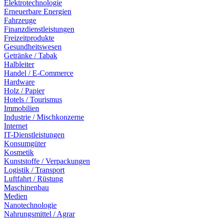
Elektrotechnologie
Erneuerbare Energien
Fahrzeuge
Finanzdienstleistungen
Freizeitprodukte
Gesundheitswesen
Getränke / Tabak
Halbleiter
Handel / E-Commerce
Hardware
Holz / Papier
Hotels / Tourismus
Immobilien
Industrie / Mischkonzerne
Internet
IT-Dienstleistungen
Konsumgüter
Kosmetik
Kunststoffe / Verpackungen
Logistik / Transport
Luftfahrt / Rüstung
Maschinenbau
Medien
Nanotechnologie
Nahrungsmittel / Agrar