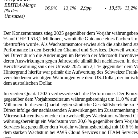
EBITDA-Marge
16,0%
13,1%
2,9pp
-
19,5%
11,2%
(% des
Umsatzes)
Der Konzernumsatz stieg 2025 gegenüber dem Vorjahr währungsbere
% auf CHF 1'518,2 Millionen, womit die Guidance eines flachen U
übertroffen wurde. Als Wachstumsmotor erwies sich die anhaltend st
Performance in den Bereichen Channel und Services. Derweil wurde
bei Direct durch die Änderungen im Bereich der Microsoft-Incentives 
deren Auswirkungen gegen Jahresende allmählich nachliessen. In der
Berichtswährung sank der Umsatz 2025 um 2,1 % gegenüber dem Vo
Hintergrund hierfür war primär die Aufwertung des Schweizer Fran
verschiedenen wichtigen Währungen wie dem US-Dollar, der indisc
dem australischen Dollar.
Im vierten Quartal 2025 verbesserte sich die Performance: Der Konz
gegenüber dem Vorjahreszeitraum währungsbereinigt um 11,0 % au
Millionen. In diesem Quartal legten sämtliche Geschäftsbereiche zu. S
Direct infolge der nachlassenden Auswirkungen im Zusammenhang 
Microsoft-Incentives wieder ein zweistelliges Wachstum, während C
währungsbereinigt ein Wachstum von 20,6 % gegenüber dem Vorjahr
Services lag gegenüber dem Vorjahr währungsbereinigt mit 10,6 % i
dem starken Wachstum bei AWS Cloud Services und ITAM Services
war.