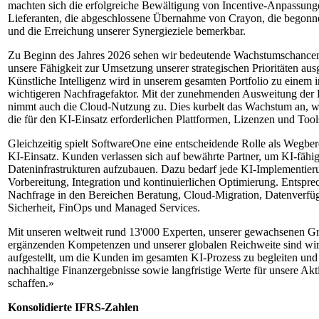
machten sich die erfolgreiche Bewältigung von Incentive-Anpassung
Lieferanten, die abgeschlossene Übernahme von Crayon, die begonne
und die Erreichung unserer Synergieziele bemerkbar.
Zu Beginn des Jahres 2026 sehen wir bedeutende Wachstumschancen
unsere Fähigkeit zur Umsetzung unserer strategischen Prioritäten au
Künstliche Intelligenz wird in unserem gesamten Portfolio zu einem
wichtigeren Nachfragefaktor. Mit der zunehmenden Ausweitung der
nimmt auch die Cloud-Nutzung zu. Dies kurbelt das Wachstum an, w
die für den KI-Einsatz erforderlichen Plattformen, Lizenzen und Too
Gleichzeitig spielt SoftwareOne eine entscheidende Rolle als Wegbere
KI-Einsatz. Kunden verlassen sich auf bewährte Partner, um KI-fähi
Dateninfrastrukturen aufzubauen. Dazu bedarf jede KI-Implementier
Vorbereitung, Integration und kontinuierlichen Optimierung. Entsprec
Nachfrage in den Bereichen Beratung, Cloud-Migration, Datenverfüg
Sicherheit, FinOps und Managed Services.
Mit unseren weltweit rund 13'000 Experten, unserer gewachsenen Gr
ergänzenden Kompetenzen und unserer globalen Reichweite sind wir
aufgestellt, um die Kunden im gesamten KI-Prozess zu begleiten und 
nachhaltige Finanzergebnisse sowie langfristige Werte für unsere Akt
schaffen.»
Konsolidierte IFRS-Zahlen