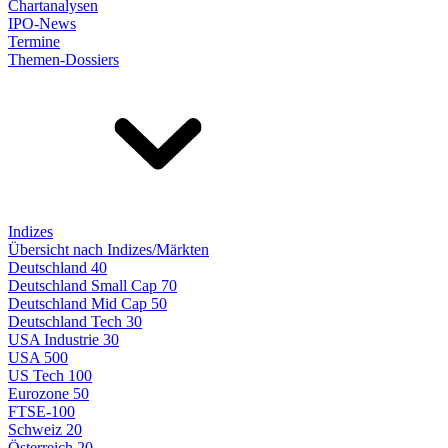
Chartanalysen
IPO-News
Termine
Themen-Dossiers
Indizes
Übersicht nach Indizes/Märkten
Deutschland 40
Deutschland Small Cap 70
Deutschland Mid Cap 50
Deutschland Tech 30
USA Industrie 30
USA 500
US Tech 100
Eurozone 50
FTSE-100
Schweiz 20
Österreich 20