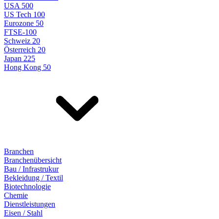
USA 500
US Tech 100
Eurozone 50
FTSE-100
Schweiz 20
Österreich 20
Japan 225
Hong Kong 50
Branchen
Branchenübersicht
Bau / Infrastrukur
Bekleidung / Textil
Biotechnologie
Chemie
Dienstleistungen
Eisen / Stahl