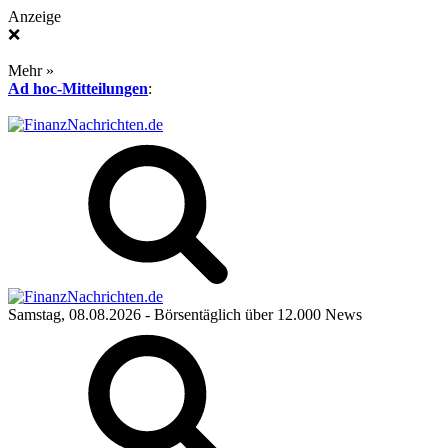
Anzeige
❌
Mehr »
Ad hoc-Mitteilungen
:
Samstag, 08.08.2026
- Börsentäglich über 12.000 News