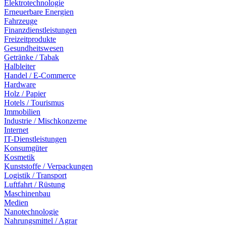
Elektrotechnologie
Erneuerbare Energien
Fahrzeuge
Finanzdienstleistungen
Freizeitprodukte
Gesundheitswesen
Getränke / Tabak
Halbleiter
Handel / E-Commerce
Hardware
Holz / Papier
Hotels / Tourismus
Immobilien
Industrie / Mischkonzerne
Internet
IT-Dienstleistungen
Konsumgüter
Kosmetik
Kunststoffe / Verpackungen
Logistik / Transport
Luftfahrt / Rüstung
Maschinenbau
Medien
Nanotechnologie
Nahrungsmittel / Agrar