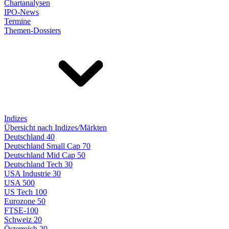
Chartanalysen
IPO-News
Termine
Themen-Dossiers
Indizes
Übersicht nach Indizes/Märkten
Deutschland 40
Deutschland Small Cap 70
Deutschland Mid Cap 50
Deutschland Tech 30
USA Industrie 30
USA 500
US Tech 100
Eurozone 50
FTSE-100
Schweiz 20
Österreich 20