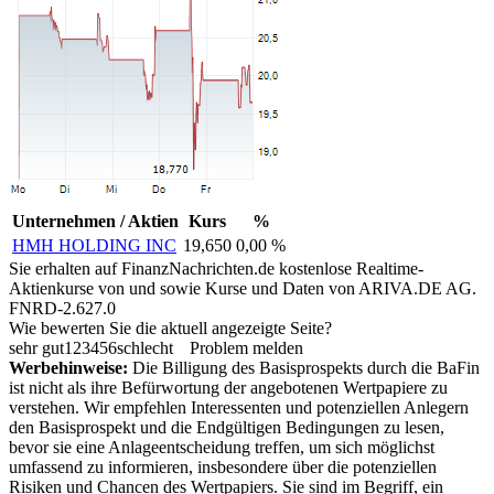
Unternehmen / Aktien
Kurs
%
HMH HOLDING INC
19,650
0,00 %
Sie erhalten auf FinanzNachrichten.de kostenlose Realtime-
Aktienkurse von
und
sowie Kurse und Daten von
ARIVA.DE AG
.
FNRD-2.627.0
Wie bewerten Sie die aktuell angezeigte Seite?
sehr gut
1
2
3
4
5
6
schlecht
Problem melden
Werbehinweise:
Die Billigung des Basisprospekts durch die BaFin
ist nicht als ihre Befürwortung der angebotenen Wertpapiere zu
verstehen. Wir empfehlen Interessenten und potenziellen Anlegern
den Basisprospekt und die Endgültigen Bedingungen zu lesen,
bevor sie eine Anlageentscheidung treffen, um sich möglichst
umfassend zu informieren, insbesondere über die potenziellen
Risiken und Chancen des Wertpapiers. Sie sind im Begriff, ein