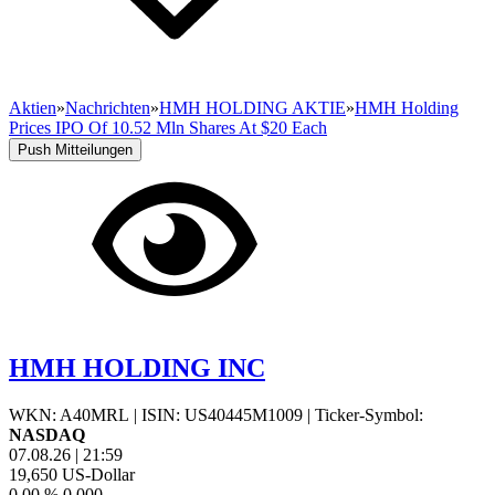
Aktien
»
Nachrichten
»
HMH HOLDING AKTIE
»
HMH Holding
Prices IPO Of 10.52 Mln Shares At $20 Each
Push Mitteilungen
HMH HOLDING INC
WKN: A40MRL
|
ISIN: US40445M1009
|
Ticker-Symbol:
NASDAQ
07.08.26
|
21:59
19,650
US-Dollar
0,00 %
0,000