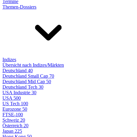
Termine
Themen-Dossiers
Indizes
Übersicht nach Indizes/Märkten
Deutschland 40
Deutschland Small Cap 70
Deutschland Mid Cap 50
Deutschland Tech 30
USA Industrie 30
USA 500
US Tech 100
Eurozone 50
FTSE-100
Schweiz 20
Österreich 20
Japan 225
Hong Kong 50