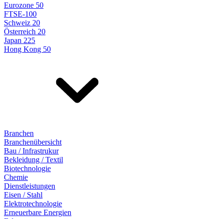
Eurozone 50
FTSE-100
Schweiz 20
Österreich 20
Japan 225
Hong Kong 50
Branchen
Branchenübersicht
Bau / Infrastrukur
Bekleidung / Textil
Biotechnologie
Chemie
Dienstleistungen
Eisen / Stahl
Elektrotechnologie
Erneuerbare Energien