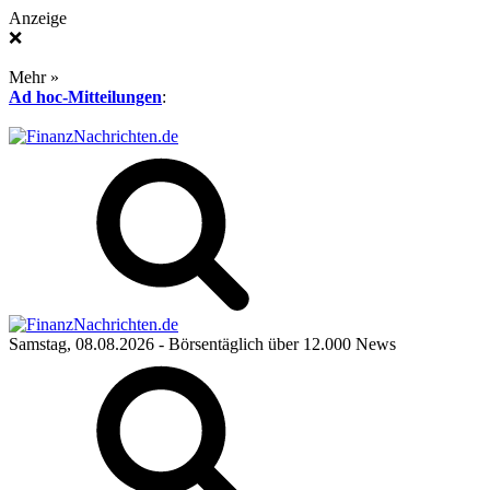
Anzeige
❌
Mehr »
Ad hoc-Mitteilungen
:
Samstag, 08.08.2026
- Börsentäglich über 12.000 News