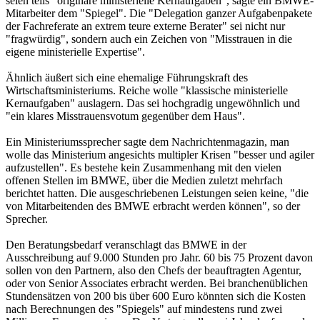
seien teils "originäre ministerielle Kernaufgaben", sagte ein BMWE-
Mitarbeiter dem "Spiegel". Die "Delegation ganzer Aufgabenpakete
der Fachreferate an extrem teure externe Berater" sei nicht nur
"fragwürdig", sondern auch ein Zeichen von "Misstrauen in die
eigene ministerielle Expertise".
Ähnlich äußert sich eine ehemalige Führungskraft des
Wirtschaftsministeriums. Reiche wolle "klassische ministerielle
Kernaufgaben" auslagern. Das sei hochgradig ungewöhnlich und
"ein klares Misstrauensvotum gegenüber dem Haus".
Ein Ministeriumssprecher sagte dem Nachrichtenmagazin, man
wolle das Ministerium angesichts multipler Krisen "besser und agiler
aufzustellen". Es bestehe kein Zusammenhang mit den vielen
offenen Stellen im BMWE, über die Medien zuletzt mehrfach
berichtet hatten. Die ausgeschriebenen Leistungen seien keine, "die
von Mitarbeitenden des BMWE erbracht werden können", so der
Sprecher.
Den Beratungsbedarf veranschlagt das BMWE in der
Ausschreibung auf 9.000 Stunden pro Jahr. 60 bis 75 Prozent davon
sollen von den Partnern, also den Chefs der beauftragten Agentur,
oder von Senior Associates erbracht werden. Bei branchenüblichen
Stundensätzen von 200 bis über 600 Euro könnten sich die Kosten
nach Berechnungen des "Spiegels" auf mindestens rund zwei