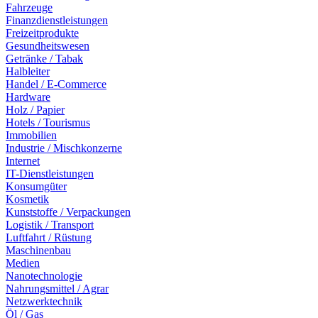
Fahrzeuge
Finanzdienstleistungen
Freizeitprodukte
Gesundheitswesen
Getränke / Tabak
Halbleiter
Handel / E-Commerce
Hardware
Holz / Papier
Hotels / Tourismus
Immobilien
Industrie / Mischkonzerne
Internet
IT-Dienstleistungen
Konsumgüter
Kosmetik
Kunststoffe / Verpackungen
Logistik / Transport
Luftfahrt / Rüstung
Maschinenbau
Medien
Nanotechnologie
Nahrungsmittel / Agrar
Netzwerktechnik
Öl / Gas