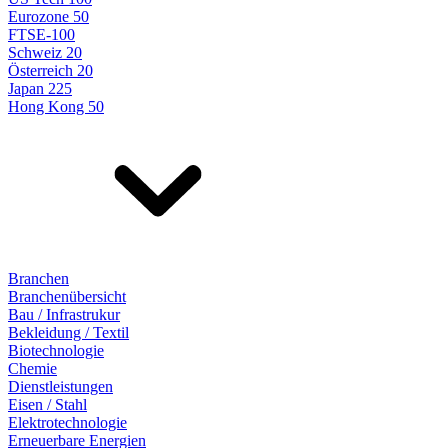
Eurozone 50
FTSE-100
Schweiz 20
Österreich 20
Japan 225
Hong Kong 50
Branchen
Branchenübersicht
Bau / Infrastrukur
Bekleidung / Textil
Biotechnologie
Chemie
Dienstleistungen
Eisen / Stahl
Elektrotechnologie
Erneuerbare Energien