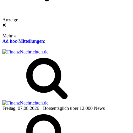
Anzeige
❌
Mehr »
Ad hoc-Mitteilungen
:
Freitag, 07.08.2026
- Börsentäglich über 12.000 News