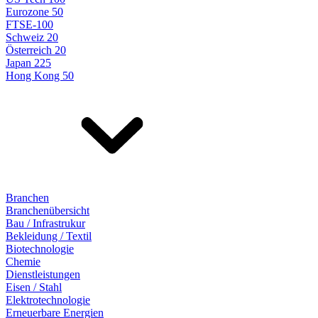
Eurozone 50
FTSE-100
Schweiz 20
Österreich 20
Japan 225
Hong Kong 50
Branchen
Branchenübersicht
Bau / Infrastrukur
Bekleidung / Textil
Biotechnologie
Chemie
Dienstleistungen
Eisen / Stahl
Elektrotechnologie
Erneuerbare Energien