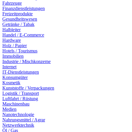
Fahrzeuge
Finanzdienstleistungen
Freizeitprodukte
Gesundheitswesen
Getränke / Tabak
Halbleiter
Handel / E-Commerce
Hardware
Holz / Papier
Hotels / Tourismus
Immobilien
Industrie / Mischkonzerne
Internet
IT-Dienstleistungen
Konsumgüter
Kosmetik
Kunststoffe / Verpackungen
Logistik / Transport
Luftfahrt / Rüstung
Maschinenbau
Medien
Nanotechnologie
Nahrungsmittel / Agrar
Netzwerktechnik
Öl / Gas