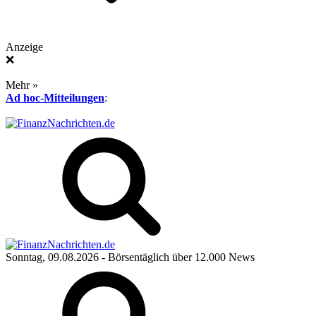
Anzeige
❌
Mehr »
Ad hoc-Mitteilungen
:
Sonntag, 09.08.2026
- Börsentäglich über 12.000 News