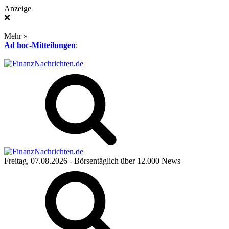
Anzeige
❌
Mehr »
Ad hoc-Mitteilungen
:
Freitag, 07.08.2026
- Börsentäglich über 12.000 News