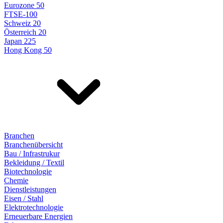
Eurozone 50
FTSE-100
Schweiz 20
Österreich 20
Japan 225
Hong Kong 50
Branchen
Branchenübersicht
Bau / Infrastrukur
Bekleidung / Textil
Biotechnologie
Chemie
Dienstleistungen
Eisen / Stahl
Elektrotechnologie
Erneuerbare Energien