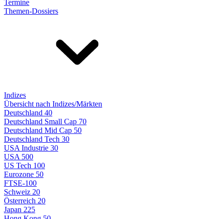
Termine
Themen-Dossiers
Indizes
Übersicht nach Indizes/Märkten
Deutschland 40
Deutschland Small Cap 70
Deutschland Mid Cap 50
Deutschland Tech 30
USA Industrie 30
USA 500
US Tech 100
Eurozone 50
FTSE-100
Schweiz 20
Österreich 20
Japan 225
Hong Kong 50