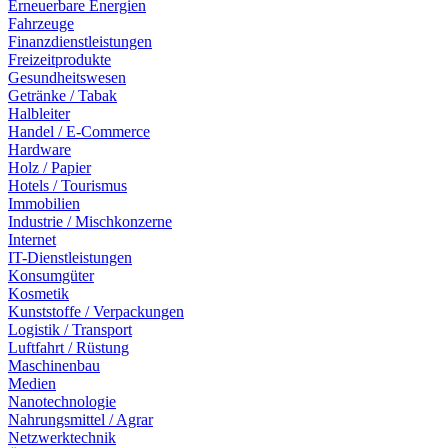
Erneuerbare Energien
Fahrzeuge
Finanzdienstleistungen
Freizeitprodukte
Gesundheitswesen
Getränke / Tabak
Halbleiter
Handel / E-Commerce
Hardware
Holz / Papier
Hotels / Tourismus
Immobilien
Industrie / Mischkonzerne
Internet
IT-Dienstleistungen
Konsumgüter
Kosmetik
Kunststoffe / Verpackungen
Logistik / Transport
Luftfahrt / Rüstung
Maschinenbau
Medien
Nanotechnologie
Nahrungsmittel / Agrar
Netzwerktechnik