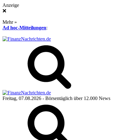
Anzeige
❌
Mehr »
Ad hoc-Mitteilungen
:
Freitag, 07.08.2026
- Börsentäglich über 12.000 News