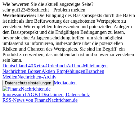
Wie bewerten Sie die aktuell angezeigte Seite?
sehr gut
1
2
3
4
5
6
schlecht
Problem melden
Werbehinweise:
Die Billigung des Basisprospekts durch die BaFin
ist nicht als ihre Befürwortung der angebotenen Wertpapiere zu
verstehen. Wir empfehlen Interessenten und potenziellen Anlegern
den Basisprospekt und die Endgültigen Bedingungen zu lesen,
bevor sie eine Anlageentscheidung treffen, um sich möglichst
umfassend zu informieren, insbesondere über die potenziellen
Risiken und Chancen des Wertpapiers. Sie sind im Begriff, ein
Produkt zu erwerben, das nicht einfach ist und schwer zu verstehen
sein kann.
Deutschland 40
Xetra-Orderbuch
Ad hoc-Mitteilungen
Nachrichten Börsen
Aktien-Empfehlungen
Branchen
Medien
Nachrichten-Archiv
Mediadaten
Datenschutzeinstellungen
Impressum | AGB | Disclaimer | Datenschutz
RSS-News von FinanzNachrichten.de