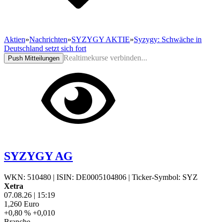
Aktien
»
Nachrichten
»
SYZYGY AKTIE
»
Syzygy: Schwäche in
Deutschland setzt sich fort
Realtimekurse verbinden...
Push Mitteilungen
SYZYGY AG
WKN: 510480
|
ISIN: DE0005104806
|
Ticker-Symbol: SYZ
Xetra
07.08.26
|
15:19
1,260
Euro
+0,80 %
+0,010
Branche