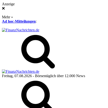
Anzeige
❌
Mehr »
Ad hoc-Mitteilungen
:
Freitag, 07.08.2026
- Börsentäglich über 12.000 News