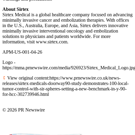
About Sirtex
Sirtex Medical is a global healthcare company focused on advancing
minimally invasive cancer and embolization therapies. With offices
in the U.S., Australia, Europe, and Asia, Sirtex delivers innovative
minimally invasive interventional oncology and embolization
solutions to physicians and patients worldwide. For more
information, visit www.sirtex.com.
APM-US-001-04-26
Logo -
https://mma.prnewswire.com/media/926923/Sirtex_Medical_Logo.jp
View original content:https://www.prnewswire.co.uk/news-
releases/sirtex-medicals-doorway90-study-demonstrates-100-local-
tumor-control-with-sir-spheres-setting-a-new-benchmark-in-y-90-
for-hcc-302739946.html
© 2026 PR Newswire