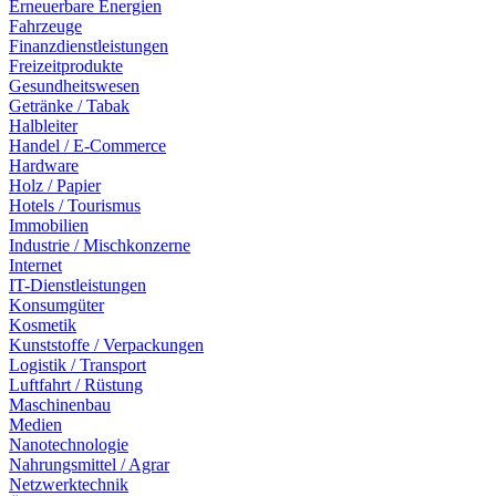
Erneuerbare Energien
Fahrzeuge
Finanzdienstleistungen
Freizeitprodukte
Gesundheitswesen
Getränke / Tabak
Halbleiter
Handel / E-Commerce
Hardware
Holz / Papier
Hotels / Tourismus
Immobilien
Industrie / Mischkonzerne
Internet
IT-Dienstleistungen
Konsumgüter
Kosmetik
Kunststoffe / Verpackungen
Logistik / Transport
Luftfahrt / Rüstung
Maschinenbau
Medien
Nanotechnologie
Nahrungsmittel / Agrar
Netzwerktechnik