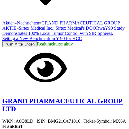
Aktien
»
Nachrichten
»
GRAND PHARMACEUTICAL GROUP
AKTIE
»
Sirtex Medical Inc.: Sirtex Medical's DOORwaY90 Study
Demonstrates 100% Local Tumor Control with SIR-Spheres,
Setting a New Benchmark in Y-90 for HCC
Realtimekurse aktiv
Push Mitteilungen
GRAND PHARMACEUTICAL GROUP
LTD
WKN: A0Q8LD
|
ISIN: BMG210A71016
|
Ticker-Symbol: MX6A
Frankfurt