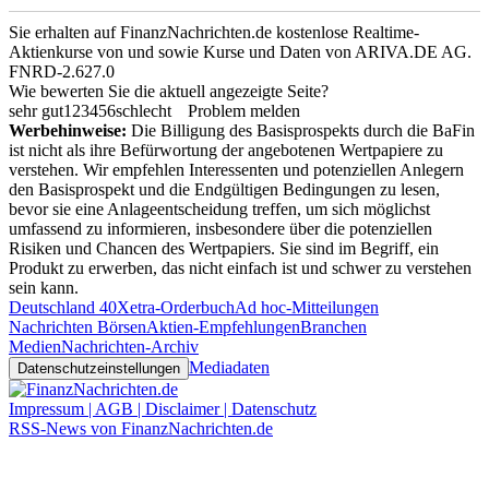
Sie erhalten auf FinanzNachrichten.de kostenlose Realtime-
Aktienkurse von
und
sowie Kurse und Daten von
ARIVA.DE AG
.
FNRD-2.627.0
Wie bewerten Sie die aktuell angezeigte Seite?
sehr gut
1
2
3
4
5
6
schlecht
Problem melden
Werbehinweise:
Die Billigung des Basisprospekts durch die BaFin
ist nicht als ihre Befürwortung der angebotenen Wertpapiere zu
verstehen. Wir empfehlen Interessenten und potenziellen Anlegern
den Basisprospekt und die Endgültigen Bedingungen zu lesen,
bevor sie eine Anlageentscheidung treffen, um sich möglichst
umfassend zu informieren, insbesondere über die potenziellen
Risiken und Chancen des Wertpapiers. Sie sind im Begriff, ein
Produkt zu erwerben, das nicht einfach ist und schwer zu verstehen
sein kann.
Deutschland 40
Xetra-Orderbuch
Ad hoc-Mitteilungen
Nachrichten Börsen
Aktien-Empfehlungen
Branchen
Medien
Nachrichten-Archiv
Mediadaten
Datenschutzeinstellungen
Impressum | AGB | Disclaimer | Datenschutz
RSS-News von FinanzNachrichten.de