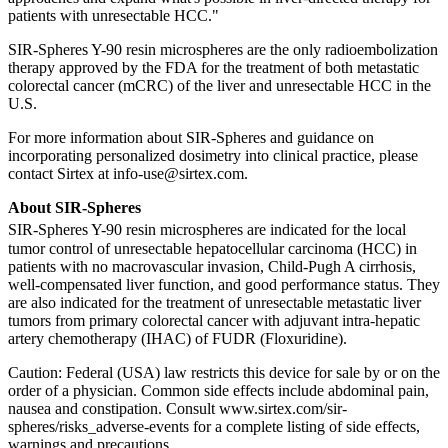
patients with unresectable HCC."
SIR-Spheres Y-90 resin microspheres are the only radioembolization
therapy approved by the FDA for the treatment of both metastatic
colorectal cancer (mCRC) of the liver and unresectable HCC in the
U.S.
For more information about SIR-Spheres and guidance on
incorporating personalized dosimetry into clinical practice, please
contact Sirtex at info-use@sirtex.com.
About SIR-Spheres
SIR-Spheres
Y-90 resin microspheres are indicated for the local
tumor control of unresectable hepatocellular carcinoma (HCC) in
patients with no macrovascular invasion, Child-Pugh A cirrhosis,
well-compensated liver function, and good performance status. They
are also indicated for the treatment of unresectable metastatic liver
tumors from primary colorectal cancer with adjuvant intra-hepatic
artery chemotherapy (IHAC) of FUDR (Floxuridine).
Caution: Federal (USA) law restricts this device for sale by or on the
order of a physician. Common side effects include abdominal pain,
nausea and constipation. Consult www.sirtex.com/sir-
spheres/risks_adverse-events for a complete listing of side effects,
warnings and precautions.