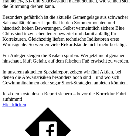
Halbleiter-, KI- und Space-Aktien macht deutlich, wie schnell sich
die Stimmung drehen kann.
Besonders gefährlich ist die aktuelle Gemengelage aus schwacher
Saisonalität, dünner Liquidität in den Sommermonaten und
historisch hohen Bewertungen. Selbst vermeintlich sichere Blue
Chips sind inzwischen teuer bewertet und damit anfällig für
Korrekturen. Gleichzeitig liefern technische Indikatoren erste
Warnsignale. So werden viele Rekordstände nicht mehr bestätigt.
Für Anleger steigen die Risiken spürbar. Wer jetzt nicht genauer
hinschaut, läuft Gefahr, auf dem falschen Fuß erwischt zu werden.
In unserem aktuellen Spezialreport zeigen wir fünf Aktien, bei
denen die Abwärtsrisiken besonders hoch sind – und wo sich
Gewinnmitnahmen oder sogar Short-Strategien anbieten könnten.
Jetzt den kostenlosen Report sichern – bevor die Korrektur Fahrt
aufnimmt!
Hier klicken