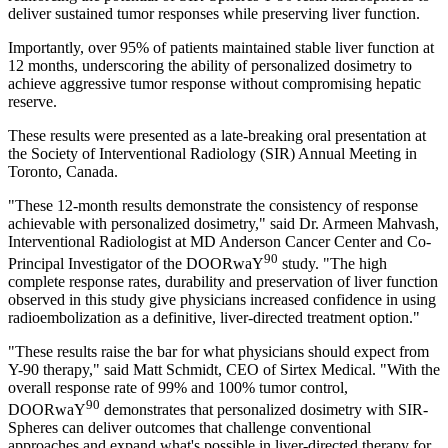
deliver sustained tumor responses while preserving liver function.
Importantly, over 95% of patients maintained stable liver function at
12 months, underscoring the ability of personalized dosimetry to
achieve aggressive tumor response without compromising hepatic
reserve.
These results were presented as a late-breaking oral presentation at
the Society of Interventional Radiology (SIR) Annual Meeting in
Toronto, Canada.
"These 12-month results demonstrate the consistency of response
achievable with personalized dosimetry," said Dr. Armeen Mahvash,
Interventional Radiologist at MD Anderson Cancer Center and Co-
90
Principal Investigator of the DOORwaY
study. "The high
complete response rates, durability and preservation of liver function
observed in this study give physicians increased confidence in using
radioembolization as a definitive, liver-directed treatment option."
"These results raise the bar for what physicians should expect from
Y-90 therapy," said Matt Schmidt, CEO of Sirtex Medical. "With the
overall response rate of 99% and 100% tumor control,
90
DOORwaY
demonstrates that personalized dosimetry with SIR-
Spheres can deliver outcomes that challenge conventional
approaches and expand what's possible in liver-directed therapy for