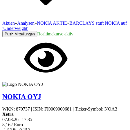
Aktien
»
Analysen
»
NOKIA AKTIE
»
BARCLAYS stuft NOKIA auf
'Underweight'
Realtimekurse aktiv
Push Mitteilungen
NOKIA OYJ
WKN: 870737
|
ISIN: FI0009000681
|
Ticker-Symbol: NOA3
Xetra
07.08.26
|
17:35
8,162
Euro
-1,83 %
-0,152