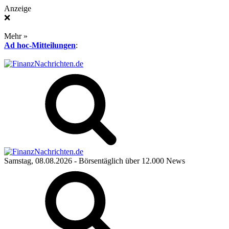
Anzeige
❌
Mehr »
Ad hoc-Mitteilungen
:
Samstag, 08.08.2026
- Börsentäglich über 12.000 News