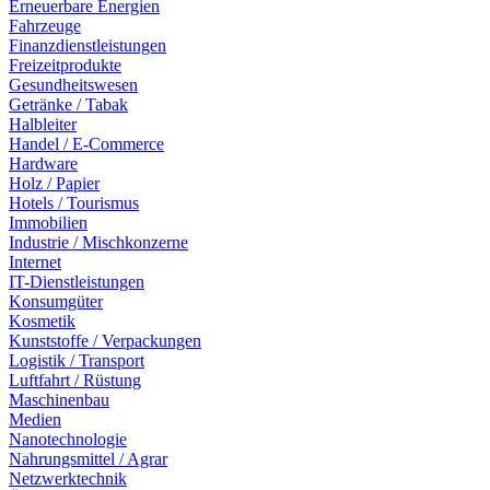
Erneuerbare Energien
Fahrzeuge
Finanzdienstleistungen
Freizeitprodukte
Gesundheitswesen
Getränke / Tabak
Halbleiter
Handel / E-Commerce
Hardware
Holz / Papier
Hotels / Tourismus
Immobilien
Industrie / Mischkonzerne
Internet
IT-Dienstleistungen
Konsumgüter
Kosmetik
Kunststoffe / Verpackungen
Logistik / Transport
Luftfahrt / Rüstung
Maschinenbau
Medien
Nanotechnologie
Nahrungsmittel / Agrar
Netzwerktechnik