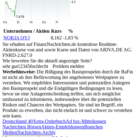
Unternehmen / Aktien
Kurs
%
NOKIA OYJ
8,162
-1,83 %
Sie erhalten auf FinanzNachrichten.de kostenlose Realtime-
Aktienkurse von
und
sowie Kurse und Daten von
ARIVA.DE AG
.
FNRD-2.627.0
Wie bewerten Sie die aktuell angezeigte Seite?
sehr gut
1
2
3
4
5
6
schlecht
Problem melden
Werbehinweise:
Die Billigung des Basisprospekts durch die BaFin
ist nicht als ihre Befürwortung der angebotenen Wertpapiere zu
verstehen. Wir empfehlen Interessenten und potenziellen Anlegern
den Basisprospekt und die Endgültigen Bedingungen zu lesen,
bevor sie eine Anlageentscheidung treffen, um sich möglichst
umfassend zu informieren, insbesondere über die potenziellen
Risiken und Chancen des Wertpapiers. Sie sind im Begriff, ein
Produkt zu erwerben, das nicht einfach ist und schwer zu verstehen
sein kann.
Deutschland 40
Xetra-Orderbuch
Ad hoc-Mitteilungen
Nachrichten Börsen
Aktien-Empfehlungen
Branchen
Medien
Nachrichten-Archiv