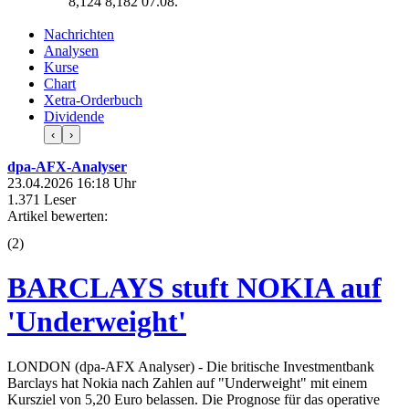
8,124
8,182
07.08.
Nachrichten
Analysen
Kurse
Chart
Xetra-Orderbuch
Dividende
‹
›
dpa-AFX-Analyser
23.04.2026 16:18 Uhr
1.371 Leser
Artikel bewerten:
(
2
)
BARCLAYS stuft NOKIA auf
'Underweight'
LONDON (dpa-AFX Analyser) - Die britische Investmentbank
Barclays hat Nokia nach Zahlen auf "Underweight" mit einem
Kursziel von 5,20 Euro belassen. Die Prognose für das operative