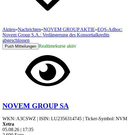
Aktien
»
Nachrichten
»
NOVEM GROUP AKTIE
»
EQS-Adhoc:
Novem Group S.A.: Verlängerung des Konsortialkredits
abgeschlossen
Realtimekurse aktiv
Push Mitteilungen
NOVEM GROUP SA
WKN: A3CSWZ
|
ISIN: LU2356314745
|
Ticker-Symbol: NVM
Xetra
05.08.26
|
17:35
2,600
Euro