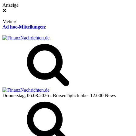
Anzeige
❌
Mehr »
Ad hoc-Mitteilungen
:
Donnerstag, 06.08.2026
- Börsentäglich über 12.000 News