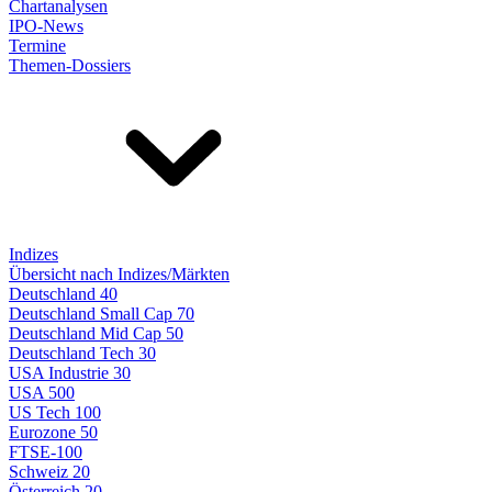
Chartanalysen
IPO-News
Termine
Themen-Dossiers
Indizes
Übersicht nach Indizes/Märkten
Deutschland 40
Deutschland Small Cap 70
Deutschland Mid Cap 50
Deutschland Tech 30
USA Industrie 30
USA 500
US Tech 100
Eurozone 50
FTSE-100
Schweiz 20
Österreich 20