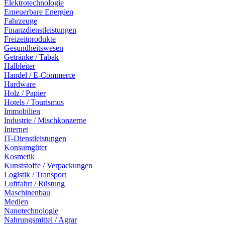
Elektrotechnologie
Erneuerbare Energien
Fahrzeuge
Finanzdienstleistungen
Freizeitprodukte
Gesundheitswesen
Getränke / Tabak
Halbleiter
Handel / E-Commerce
Hardware
Holz / Papier
Hotels / Tourismus
Immobilien
Industrie / Mischkonzerne
Internet
IT-Dienstleistungen
Konsumgüter
Kosmetik
Kunststoffe / Verpackungen
Logistik / Transport
Luftfahrt / Rüstung
Maschinenbau
Medien
Nanotechnologie
Nahrungsmittel / Agrar