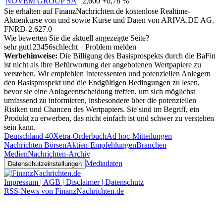
NOVEM GROUP SA
2,600
+0,78 %
Sie erhalten auf FinanzNachrichten.de kostenlose Realtime-
Aktienkurse von
und
sowie Kurse und Daten von
ARIVA.DE AG
.
FNRD-2.627.0
Wie bewerten Sie die aktuell angezeigte Seite?
sehr gut
1
2
3
4
5
6
schlecht
Problem melden
Werbehinweise:
Die Billigung des Basisprospekts durch die BaFin
ist nicht als ihre Befürwortung der angebotenen Wertpapiere zu
verstehen. Wir empfehlen Interessenten und potenziellen Anlegern
den Basisprospekt und die Endgültigen Bedingungen zu lesen,
bevor sie eine Anlageentscheidung treffen, um sich möglichst
umfassend zu informieren, insbesondere über die potenziellen
Risiken und Chancen des Wertpapiers. Sie sind im Begriff, ein
Produkt zu erwerben, das nicht einfach ist und schwer zu verstehen
sein kann.
Deutschland 40
Xetra-Orderbuch
Ad hoc-Mitteilungen
Nachrichten Börsen
Aktien-Empfehlungen
Branchen
Medien
Nachrichten-Archiv
Mediadaten
Datenschutzeinstellungen
Impressum | AGB | Disclaimer | Datenschutz
RSS-News von FinanzNachrichten.de