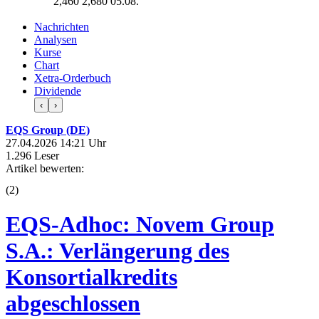
2,460
2,680
05.08.
Nachrichten
Analysen
Kurse
Chart
Xetra-Orderbuch
Dividende
‹
›
EQS Group (DE)
27.04.2026 14:21 Uhr
1.296 Leser
Artikel bewerten:
(
2
)
EQS-Adhoc: Novem Group
S.A.: Verlängerung des
Konsortialkredits
abgeschlossen