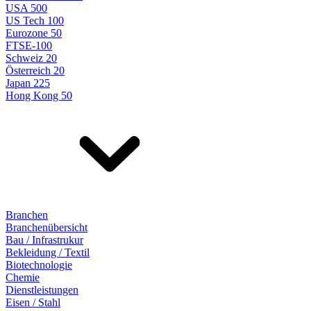
USA 500
US Tech 100
Eurozone 50
FTSE-100
Schweiz 20
Österreich 20
Japan 225
Hong Kong 50
Branchen
Branchenübersicht
Bau / Infrastrukur
Bekleidung / Textil
Biotechnologie
Chemie
Dienstleistungen
Eisen / Stahl