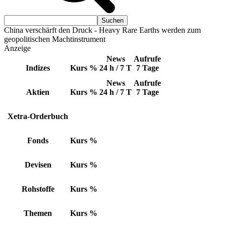
China verschärft den Druck - Heavy Rare Earths werden zum
geopolitischen Machtinstrument
Anzeige
News
Aufrufe
Indizes
Kurs
%
24 h / 7 T
7 Tage
News
Aufrufe
Aktien
Kurs
%
24 h / 7 T
7 Tage
Xetra-Orderbuch
Fonds
Kurs
%
Devisen
Kurs
%
Rohstoffe
Kurs
%
Themen
Kurs
%