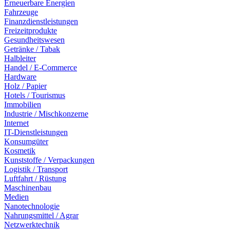
Erneuerbare Energien
Fahrzeuge
Finanzdienstleistungen
Freizeitprodukte
Gesundheitswesen
Getränke / Tabak
Halbleiter
Handel / E-Commerce
Hardware
Holz / Papier
Hotels / Tourismus
Immobilien
Industrie / Mischkonzerne
Internet
IT-Dienstleistungen
Konsumgüter
Kosmetik
Kunststoffe / Verpackungen
Logistik / Transport
Luftfahrt / Rüstung
Maschinenbau
Medien
Nanotechnologie
Nahrungsmittel / Agrar
Netzwerktechnik