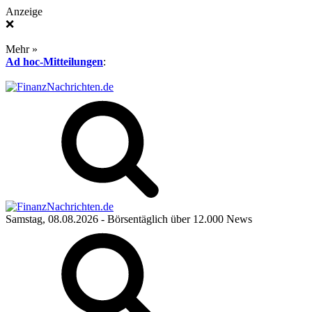
Anzeige
❌
Mehr »
Ad hoc-Mitteilungen
:
Samstag, 08.08.2026
- Börsentäglich über 12.000 News