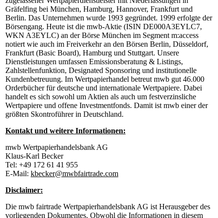
zugelassener Wertpapierdienstleister mit Niederlassungen in
Gräfelfing bei München, Hamburg, Hannover, Frankfurt und
Berlin. Das Unternehmen wurde 1993 gegründet. 1999 erfolgte der
Börsengang. Heute ist die mwb-Aktie (ISIN DE000A3EYLC7,
WKN A3EYLC) an der Börse München im Segment m:access
notiert wie auch im Freiverkehr an den Börsen Berlin, Düsseldorf,
Frankfurt (Basic Board), Hamburg und Stuttgart. Unsere
Dienstleistungen umfassen Emissionsberatung & Listings,
Zahlstellenfunktion, Designated Sponsoring und institutionelle
Kundenbetreuung. Im Wertpapierhandel betreut mwb gut 46.000
Orderbücher für deutsche und internationale Wertpapiere. Dabei
handelt es sich sowohl um Aktien als auch um festverzinsliche
Wertpapiere und offene Investmentfonds. Damit ist mwb einer der
größten Skontroführer in Deutschland.
Kontakt und weitere Informationen:
mwb Wertpapierhandelsbank AG
Klaus-Karl Becker
Tel: +49 172 61 41 955
E-Mail:
kbecker@mwbfairtrade.com
Disclaimer:
Die mwb fairtrade Wertpapierhandelsbank AG ist Herausgeber des
vorliegenden Dokumentes. Obwohl die Informationen in diesem