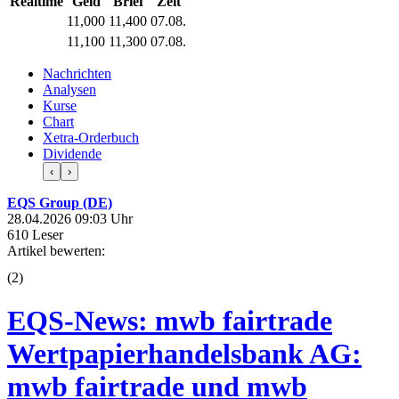
Realtime
Geld
Brief
Zeit
11,000
11,400
07.08.
11,100
11,300
07.08.
Nachrichten
Analysen
Kurse
Chart
Xetra-Orderbuch
Dividende
‹
›
EQS Group (DE)
28.04.2026 09:03 Uhr
610 Leser
Artikel bewerten:
(
2
)
EQS-News: mwb fairtrade
Wertpapierhandelsbank AG:
mwb fairtrade und mwb