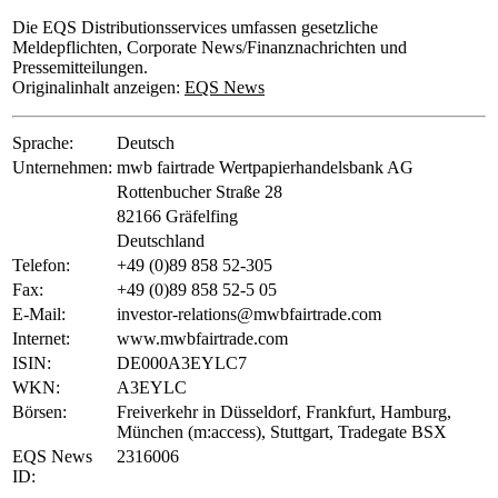
Die EQS Distributionsservices umfassen gesetzliche
Meldepflichten, Corporate News/Finanznachrichten und
Pressemitteilungen.
Originalinhalt anzeigen:
EQS News
Sprache:
Deutsch
Unternehmen:
mwb fairtrade Wertpapierhandelsbank AG
Rottenbucher Straße 28
82166 Gräfelfing
Deutschland
Telefon:
+49 (0)89 858 52-305
Fax:
+49 (0)89 858 52-5 05
E-Mail:
investor-relations@mwbfairtrade.com
Internet:
www.mwbfairtrade.com
ISIN:
DE000A3EYLC7
WKN:
A3EYLC
Börsen:
Freiverkehr in Düsseldorf, Frankfurt, Hamburg,
München (m:access), Stuttgart, Tradegate BSX
EQS News
2316006
ID: