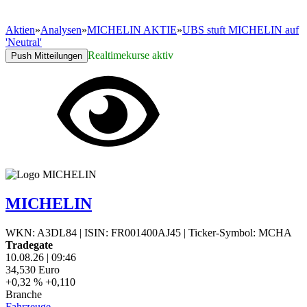
Aktien
»
Analysen
»
MICHELIN AKTIE
»
UBS stuft MICHELIN auf
'Neutral'
Realtimekurse aktiv
Push Mitteilungen
MICHELIN
WKN: A3DL84
|
ISIN: FR001400AJ45
|
Ticker-Symbol: MCHA
Tradegate
10.08.26
|
09:46
34,530
Euro
+0,32 %
+0,110
Branche
Fahrzeuge