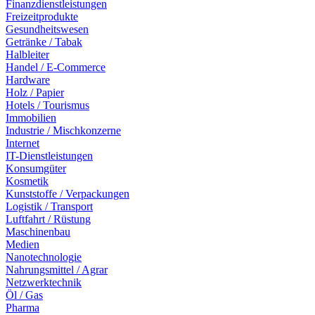
Finanzdienstleistungen
Freizeitprodukte
Gesundheitswesen
Getränke / Tabak
Halbleiter
Handel / E-Commerce
Hardware
Holz / Papier
Hotels / Tourismus
Immobilien
Industrie / Mischkonzerne
Internet
IT-Dienstleistungen
Konsumgüter
Kosmetik
Kunststoffe / Verpackungen
Logistik / Transport
Luftfahrt / Rüstung
Maschinenbau
Medien
Nanotechnologie
Nahrungsmittel / Agrar
Netzwerktechnik
Öl / Gas
Pharma