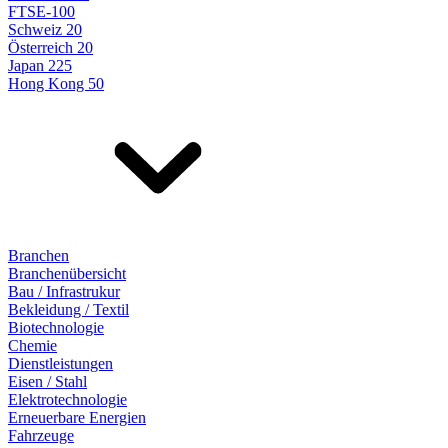
FTSE-100
Schweiz 20
Österreich 20
Japan 225
Hong Kong 50
Branchen
Branchenübersicht
Bau / Infrastrukur
Bekleidung / Textil
Biotechnologie
Chemie
Dienstleistungen
Eisen / Stahl
Elektrotechnologie
Erneuerbare Energien
Fahrzeuge