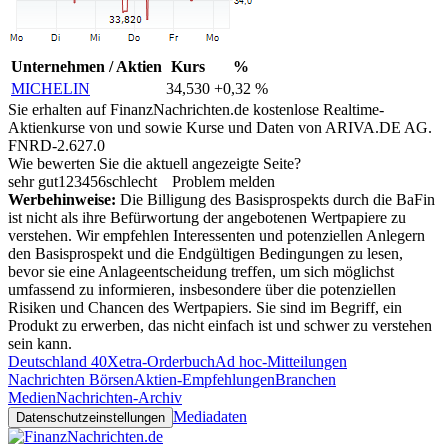
Unternehmen / Aktien
Kurs
%
MICHELIN
34,530
+0,32 %
Sie erhalten auf FinanzNachrichten.de kostenlose Realtime-
Aktienkurse von
und
sowie Kurse und Daten von
ARIVA.DE AG
.
FNRD-2.627.0
Wie bewerten Sie die aktuell angezeigte Seite?
sehr gut
1
2
3
4
5
6
schlecht
Problem melden
Werbehinweise:
Die Billigung des Basisprospekts durch die BaFin
ist nicht als ihre Befürwortung der angebotenen Wertpapiere zu
verstehen. Wir empfehlen Interessenten und potenziellen Anlegern
den Basisprospekt und die Endgültigen Bedingungen zu lesen,
bevor sie eine Anlageentscheidung treffen, um sich möglichst
umfassend zu informieren, insbesondere über die potenziellen
Risiken und Chancen des Wertpapiers. Sie sind im Begriff, ein
Produkt zu erwerben, das nicht einfach ist und schwer zu verstehen
sein kann.
Deutschland 40
Xetra-Orderbuch
Ad hoc-Mitteilungen
Nachrichten Börsen
Aktien-Empfehlungen
Branchen
Medien
Nachrichten-Archiv
Mediadaten
Datenschutzeinstellungen