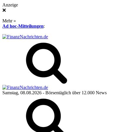
Anzeige
❌
Mehr »
Ad hoc-Mitteilungen
:
Samstag, 08.08.2026
- Börsentäglich über 12.000 News