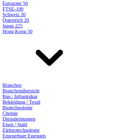
Eurozone 50
FTSE-100
Schweiz 20
Österreich 20
Japan 225
Hong Kong 50
Branchen
Branchenübersicht
Bau / Infrastrukur
Bekleidung / Textil
Biotechnologie
Chemie
Dienstleistungen
Eisen / Stahl
Elektrotechnologie
Erneuerbare Energien