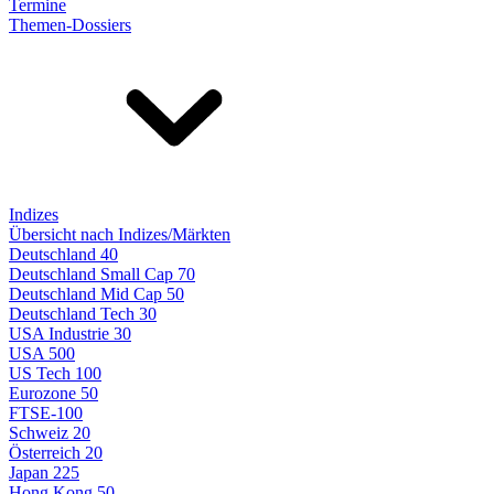
Termine
Themen-Dossiers
Indizes
Übersicht nach Indizes/Märkten
Deutschland 40
Deutschland Small Cap 70
Deutschland Mid Cap 50
Deutschland Tech 30
USA Industrie 30
USA 500
US Tech 100
Eurozone 50
FTSE-100
Schweiz 20
Österreich 20
Japan 225
Hong Kong 50