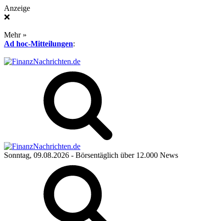
Anzeige
❌
Mehr »
Ad hoc-Mitteilungen
:
Sonntag, 09.08.2026
- Börsentäglich über 12.000 News