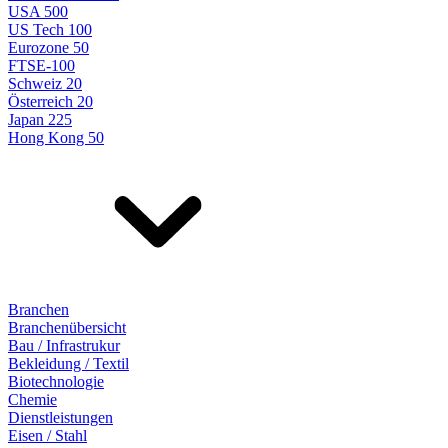
USA 500
US Tech 100
Eurozone 50
FTSE-100
Schweiz 20
Österreich 20
Japan 225
Hong Kong 50
Branchen
Branchenübersicht
Bau / Infrastrukur
Bekleidung / Textil
Biotechnologie
Chemie
Dienstleistungen
Eisen / Stahl