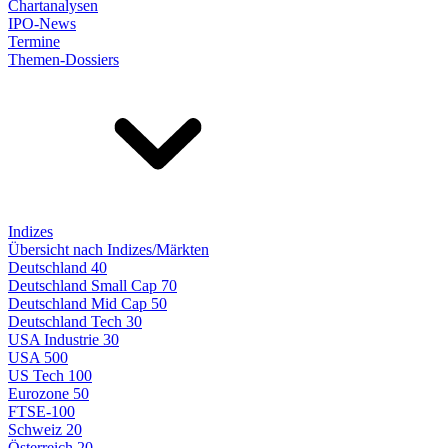
Chartanalysen
IPO-News
Termine
Themen-Dossiers
Indizes
Übersicht nach Indizes/Märkten
Deutschland 40
Deutschland Small Cap 70
Deutschland Mid Cap 50
Deutschland Tech 30
USA Industrie 30
USA 500
US Tech 100
Eurozone 50
FTSE-100
Schweiz 20
Österreich 20