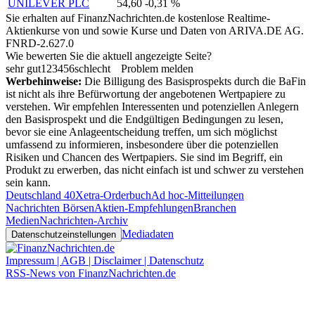
UNILEVER PLC
54,60
-0,31 %
Sie erhalten auf FinanzNachrichten.de kostenlose Realtime-
Aktienkurse von
und
sowie Kurse und Daten von
ARIVA.DE AG
.
FNRD-2.627.0
Wie bewerten Sie die aktuell angezeigte Seite?
sehr gut
1
2
3
4
5
6
schlecht
Problem melden
Werbehinweise:
Die Billigung des Basisprospekts durch die BaFin
ist nicht als ihre Befürwortung der angebotenen Wertpapiere zu
verstehen. Wir empfehlen Interessenten und potenziellen Anlegern
den Basisprospekt und die Endgültigen Bedingungen zu lesen,
bevor sie eine Anlageentscheidung treffen, um sich möglichst
umfassend zu informieren, insbesondere über die potenziellen
Risiken und Chancen des Wertpapiers. Sie sind im Begriff, ein
Produkt zu erwerben, das nicht einfach ist und schwer zu verstehen
sein kann.
Deutschland 40
Xetra-Orderbuch
Ad hoc-Mitteilungen
Nachrichten Börsen
Aktien-Empfehlungen
Branchen
Medien
Nachrichten-Archiv
Mediadaten
Datenschutzeinstellungen
Impressum | AGB | Disclaimer | Datenschutz
RSS-News von FinanzNachrichten.de