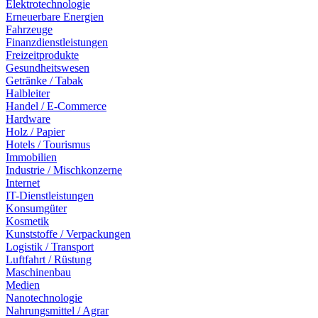
Elektrotechnologie
Erneuerbare Energien
Fahrzeuge
Finanzdienstleistungen
Freizeitprodukte
Gesundheitswesen
Getränke / Tabak
Halbleiter
Handel / E-Commerce
Hardware
Holz / Papier
Hotels / Tourismus
Immobilien
Industrie / Mischkonzerne
Internet
IT-Dienstleistungen
Konsumgüter
Kosmetik
Kunststoffe / Verpackungen
Logistik / Transport
Luftfahrt / Rüstung
Maschinenbau
Medien
Nanotechnologie
Nahrungsmittel / Agrar