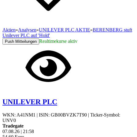
Aktien
»
Analysen
»
UNILEVER PLC AKTIE
»
BERENBERG stuft
Unilever PLC auf 'Hold'
Realtimekurse aktiv
Push Mitteilungen
UNILEVER PLC
WKN: A41NM1
|
ISIN: GB00BVZK7T90
|
Ticker-Symbol:
UNV0
Tradegate
07.08.26
|
21:58
54,60
Euro