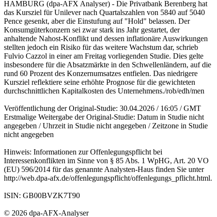
HAMBURG (dpa-AFX Analyser) - Die Privatbank Berenberg hat
das Kursziel für Unilever nach Quartalszahlen von 5840 auf 5040
Pence gesenkt, aber die Einstufung auf "Hold" belassen. Der
Konsumgüterkonzern sei zwar stark ins Jahr gestartet, der
anhaltende Nahost-Konflikt und dessen inflationäre Auswirkungen
stellten jedoch ein Risiko für das weitere Wachstum dar, schrieb
Fulvio Cazzol in einer am Freitag vorliegenden Studie. Dies gelte
insbesondere für die Absatzmärkte in den Schwellenländern, auf die
rund 60 Prozent des Konzernumsatzes entfielen. Das niedrigere
Kursziel reflektiere seine erhöhte Prognose für die gewichteten
durchschnittlichen Kapitalkosten des Unternehmens./rob/edh/men
Veröffentlichung der Original-Studie: 30.04.2026 / 16:05 / GMT
Erstmalige Weitergabe der Original-Studie: Datum in Studie nicht
angegeben / Uhrzeit in Studie nicht angegeben / Zeitzone in Studie
nicht angegeben
Hinweis: Informationen zur Offenlegungspflicht bei
Interessenkonflikten im Sinne von § 85 Abs. 1 WpHG, Art. 20 VO
(EU) 596/2014 für das genannte Analysten-Haus finden Sie unter
http://web.dpa-afx.de/offenlegungspflicht/offenlegungs_pflicht.html.
ISIN: GB00BVZK7T90
© 2026 dpa-AFX-Analyser