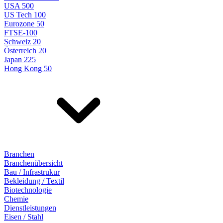
USA 500
US Tech 100
Eurozone 50
FTSE-100
Schweiz 20
Österreich 20
Japan 225
Hong Kong 50
Branchen
Branchenübersicht
Bau / Infrastrukur
Bekleidung / Textil
Biotechnologie
Chemie
Dienstleistungen
Eisen / Stahl