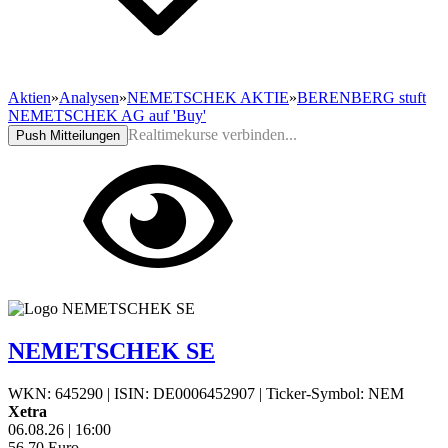
Aktien
»
Analysen
»
NEMETSCHEK AKTIE
»
BERENBERG stuft
NEMETSCHEK AG auf 'Buy'
Realtimekurse verbinden...
Push Mitteilungen
NEMETSCHEK SE
WKN: 645290
|
ISIN: DE0006452907
|
Ticker-Symbol: NEM
Xetra
06.08.26
|
16:00
56,70
Euro