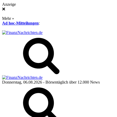
Anzeige
❌
Mehr »
Ad hoc-Mitteilungen
:
Donnerstag, 06.08.2026
- Börsentäglich über 12.000 News