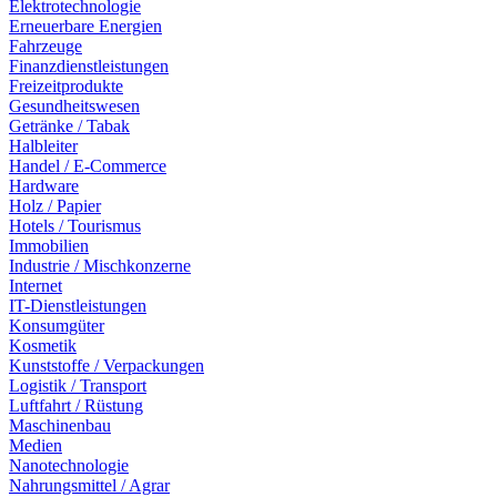
Elektrotechnologie
Erneuerbare Energien
Fahrzeuge
Finanzdienstleistungen
Freizeitprodukte
Gesundheitswesen
Getränke / Tabak
Halbleiter
Handel / E-Commerce
Hardware
Holz / Papier
Hotels / Tourismus
Immobilien
Industrie / Mischkonzerne
Internet
IT-Dienstleistungen
Konsumgüter
Kosmetik
Kunststoffe / Verpackungen
Logistik / Transport
Luftfahrt / Rüstung
Maschinenbau
Medien
Nanotechnologie
Nahrungsmittel / Agrar