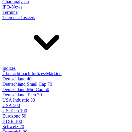
Chartanalysen
IPO-News
Termine
Themen-Dossiers
Indizes
Übersicht nach Indizes/Märkten
Deutschland 40
Deutschland Small Cap 70
Deutschland Mid Cap 50
Deutschland Tech 30
USA Industrie 30
USA 500
US Tech 100
Eurozone 50
FTSE-100
Schweiz 20
Österreich 20