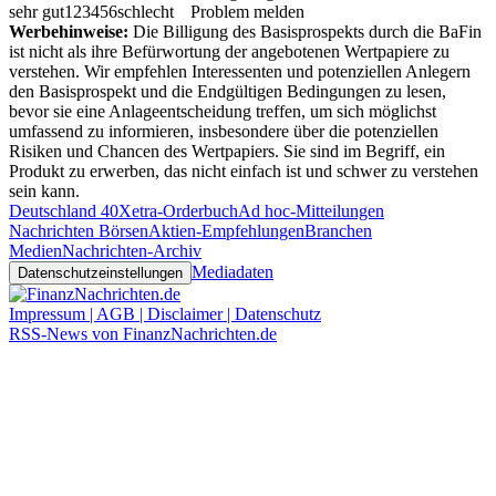
sehr gut
1
2
3
4
5
6
schlecht
Problem melden
Werbehinweise:
Die Billigung des Basisprospekts durch die BaFin
ist nicht als ihre Befürwortung der angebotenen Wertpapiere zu
verstehen. Wir empfehlen Interessenten und potenziellen Anlegern
den Basisprospekt und die Endgültigen Bedingungen zu lesen,
bevor sie eine Anlageentscheidung treffen, um sich möglichst
umfassend zu informieren, insbesondere über die potenziellen
Risiken und Chancen des Wertpapiers. Sie sind im Begriff, ein
Produkt zu erwerben, das nicht einfach ist und schwer zu verstehen
sein kann.
Deutschland 40
Xetra-Orderbuch
Ad hoc-Mitteilungen
Nachrichten Börsen
Aktien-Empfehlungen
Branchen
Medien
Nachrichten-Archiv
Mediadaten
Datenschutzeinstellungen
Impressum | AGB | Disclaimer | Datenschutz
RSS-News von FinanzNachrichten.de