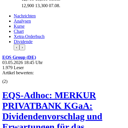
12,900
13,300
07.08.
Nachrichten
Analysen
Kurse
Chart
Xetra-Orderbuch
Dividende
‹
›
EQS Group (DE)
03.05.2026 18:45 Uhr
1.979 Leser
Artikel bewerten:
(
2
)
EQS-Adhoc: MERKUR
PRIVATBANK KGaA:
Dividendenvorschlag und
Erwartungen für das