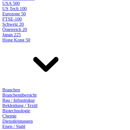
USA 500
US Tech 100
Eurozone 50
FTSE-100
Schweiz 20
Österreich 20
Japan 225
Hong Kong 50
Branchen
Branchenübersicht
Bau / Infrastrukur
Bekleidung / Textil
Biotechnologie
Chemie
Dienstleistungen
Eisen / Stahl