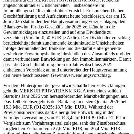
angesichts aktueller Unsicherheiten - insbesondere im
Immobiliengeschäft - mit erhöhter Vorsicht. Entsprechend haben
Geschäftsführung und Aufsichtsrat heute beschlossen, der am 15.
Juni 2026 stattfindenden Hauptversammlung vorzuschlagen, den
Bilanzgewinn für das Geschäftsjahr 2025 vollständig in die
Gewinnrücklagen einzustellen und auf eine Dividende zu
verzichten (Vorjahr: 0,50 EUR je Aktie). Der Dividendenvorschlag
berücksichtigt damit zunehmende konjunkturelle Unsicherheiten
infolge der anhaltenden Irankrise und die damit einhergehende
veränderte Erwartungshaltung hinsichtlich des Zinsumfelds und der
damit verbundenen Entwicklung an den Immobilienmärkten. Damit
passt die Geschäftsführung ihren im Jahresabschluss 2025
enthaltenen Vorschlag an und unterbreitet der Hauptversammlung
den heute beschlossenen Gewinnverwendungsvorschlag.
Vor dem Hintergrund der gesamtwirtschaftlichen Entwicklungen
geht die MERKUR PRIVATBANK KGaA trotz eines soliden
Starts ins Jahr 2026 von herausfordernden Marktbedingungen aus.
Das Teilbetriebsergebnis der Bank lag im ersten Quartal 2026 bei
15,3 Mio. EUR (Q1-2025: 18,7 Mio. EUR). Während der
Provisionsüberschuss dank einer guten Entwicklung in der
Vermögensverwaltung von EUR 8,4 auf EUR 8,9 Mio. EUR im
Vergleich zum Vorjahresquartal zulegte, sank der Zinsüberschuss
im gleichen Zeitraum von 27,6 Mio. EUR auf 26,4 Mio. EUR
aufgrund des veränderten Zinsumfelds und dem zurückhaltenderen