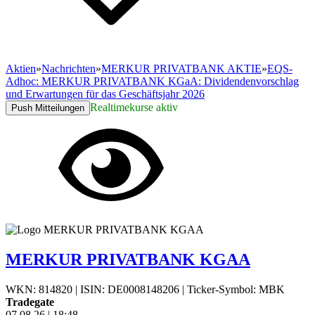
Aktien
»
Nachrichten
»
MERKUR PRIVATBANK AKTIE
»
EQS-
Adhoc: MERKUR PRIVATBANK KGaA: Dividendenvorschlag
und Erwartungen für das Geschäftsjahr 2026
Realtimekurse aktiv
Push Mitteilungen
MERKUR PRIVATBANK KGAA
WKN: 814820
|
ISIN: DE0008148206
|
Ticker-Symbol: MBK
Tradegate
07.08.26
|
18:48