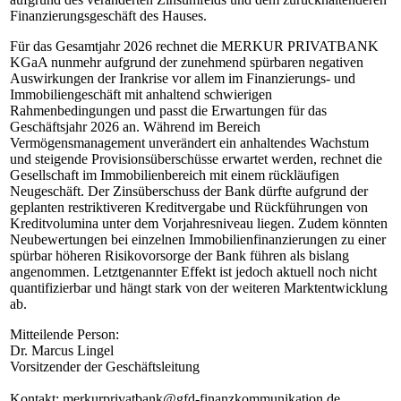
Finanzierungsgeschäft des Hauses.
Für das Gesamtjahr 2026 rechnet die MERKUR PRIVATBANK
KGaA nunmehr aufgrund der zunehmend spürbaren negativen
Auswirkungen der Irankrise vor allem im Finanzierungs- und
Immobiliengeschäft mit anhaltend schwierigen
Rahmenbedingungen und passt die Erwartungen für das
Geschäftsjahr 2026 an. Während im Bereich
Vermögensmanagement unverändert ein anhaltendes Wachstum
und steigende Provisionsüberschüsse erwartet werden, rechnet die
Gesellschaft im Immobilienbereich mit einem rückläufigen
Neugeschäft. Der Zinsüberschuss der Bank dürfte aufgrund der
geplanten restriktiveren Kreditvergabe und Rückführungen von
Kreditvolumina unter dem Vorjahresniveau liegen. Zudem könnten
Neubewertungen bei einzelnen Immobilienfinanzierungen zu einer
spürbar höheren Risikovorsorge der Bank führen als bislang
angenommen. Letztgenannter Effekt ist jedoch aktuell noch nicht
quantifizierbar und hängt stark von der weiteren Marktentwicklung
ab.
Mitteilende Person:
Dr. Marcus Lingel
Vorsitzender der Geschäftsleitung
Kontakt: merkurprivatbank@gfd-finanzkommunikation.de