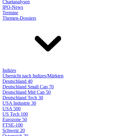
Chartanalysen
IPO-News
Termine
Themen-Dossiers
Indizes
Übersicht nach Indizes/Märkten
Deutschland 40
Deutschland Small Cap 70
Deutschland Mid Cap 50
Deutschland Tech 30
USA Industrie 30
USA 500
US Tech 100
Eurozone 50
FTSE-100
Schweiz 20
Österreich 20