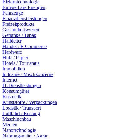
Elektrotechnologie
Erneuerbare Energien
Fahrzeuge
Finanzdienstleistungen
Freizeitprodukte
Gesundheitswesen
Getränke / Tabak
Halbleiter
Handel / E-Commerce
Hardware
Holz / Papier
Hotels / Tourismus
Immobilien
Industrie / Mischkonzerne
Internet
IT-Dienstleistungen
Konsumgüter
Kosmetik
Kunststoffe / Verpackungen
Logistik / Transport
Luftfahrt / Rüstung
Maschinenbau
Medien
Nanotechnologie
Nahrungsmittel / Agrar