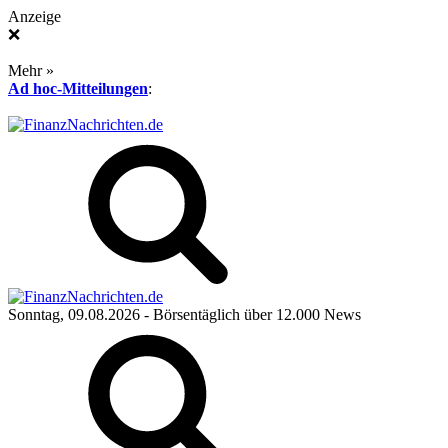
Anzeige
❌
Mehr »
Ad hoc-Mitteilungen
:
Sonntag, 09.08.2026
- Börsentäglich über 12.000 News