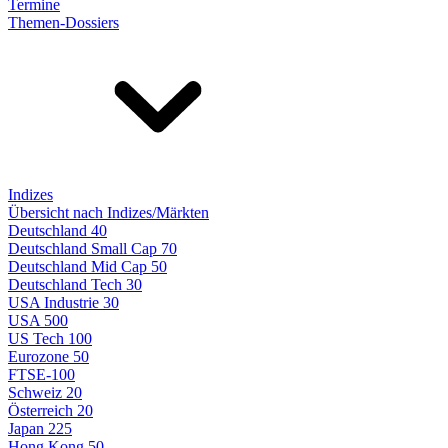
Termine
Themen-Dossiers
Indizes
Übersicht nach Indizes/Märkten
Deutschland 40
Deutschland Small Cap 70
Deutschland Mid Cap 50
Deutschland Tech 30
USA Industrie 30
USA 500
US Tech 100
Eurozone 50
FTSE-100
Schweiz 20
Österreich 20
Japan 225
Hong Kong 50