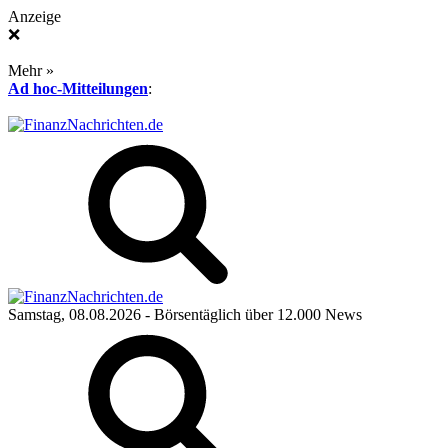
Anzeige
❌
Mehr »
Ad hoc-Mitteilungen
:
Samstag, 08.08.2026
- Börsentäglich über 12.000 News