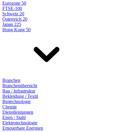
Eurozone 50
FTSE-100
Schweiz 20
Österreich 20
Japan 225
Hong Kong 50
Branchen
Branchenübersicht
Bau / Infrastrukur
Bekleidung / Textil
Biotechnologie
Chemie
Dienstleistungen
Eisen / Stahl
Elektrotechnologie
Erneuerbare Energien