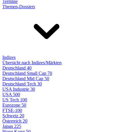
Termine
Themen-Dossiers
Indizes
Übersicht nach Indizes/Märkten
Deutschland 40
Deutschland Small Cap 70
Deutschland Mid Cap 50
Deutschland Tech 30
USA Industrie 30
USA 500
US Tech 100
Eurozone 50
FTSE-100
Schweiz 20
Österreich 20
Japan 225
Hong Kong 50