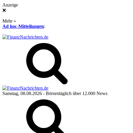
Anzeige
❌
Mehr »
Ad hoc-Mitteilungen
:
Samstag, 08.08.2026
- Börsentäglich über 12.000 News