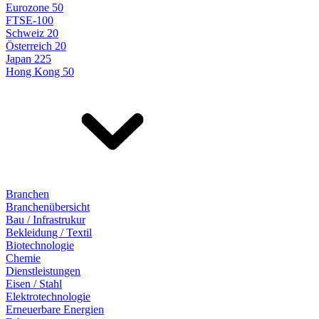
Eurozone 50
FTSE-100
Schweiz 20
Österreich 20
Japan 225
Hong Kong 50
Branchen
Branchenübersicht
Bau / Infrastrukur
Bekleidung / Textil
Biotechnologie
Chemie
Dienstleistungen
Eisen / Stahl
Elektrotechnologie
Erneuerbare Energien