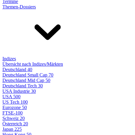
Termine
Themen-Dossiers
Indizes
Übersicht nach Indizes/Märkten
Deutschland 40
Deutschland Small Cap 70
Deutschland Mid Cap 50
Deutschland Tech 30
USA Industrie 30
USA 500
US Tech 100
Eurozone 50
FTSE-100
Schweiz 20
Österreich 20
Japan 225
Hong Kong 50