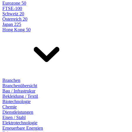
Eurozone 50
FTSE-100
Schweiz 20
Österreich 20
Japan 225
Hong Kong 50
Branchen
Branchenübersicht
Bau / Infrastrukur
Bekleidung / Textil
Biotechnologie
Chemie
Dienstleistungen
Eisen / Stahl
Elektrotechnologie
Erneuerbare Energien