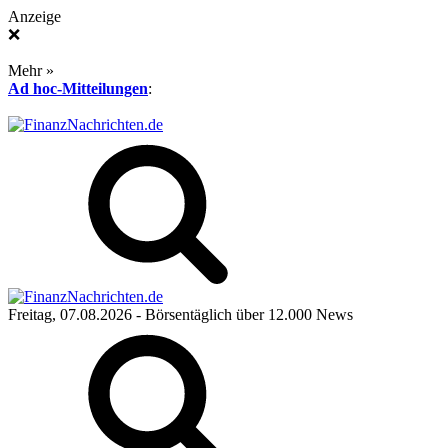
Anzeige
❌
Mehr »
Ad hoc-Mitteilungen
:
Freitag, 07.08.2026
- Börsentäglich über 12.000 News