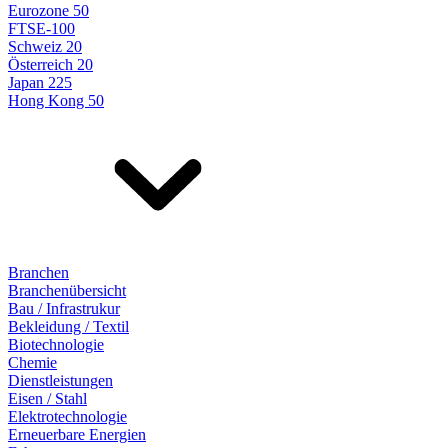
Eurozone 50
FTSE-100
Schweiz 20
Österreich 20
Japan 225
Hong Kong 50
Branchen
Branchenübersicht
Bau / Infrastrukur
Bekleidung / Textil
Biotechnologie
Chemie
Dienstleistungen
Eisen / Stahl
Elektrotechnologie
Erneuerbare Energien