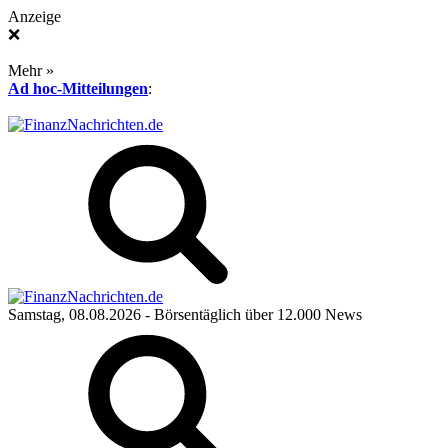
Anzeige
❌
Mehr »
Ad hoc-Mitteilungen
:
Samstag, 08.08.2026
- Börsentäglich über 12.000 News