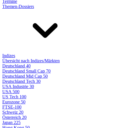
Termine
Themen-Dossiers
Indizes
Übersicht nach Indizes/Märkten
Deutschland 40
Deutschland Small Cap 70
Deutschland Mid Cap 50
Deutschland Tech 30
USA Industrie 30
USA 500
US Tech 100
Eurozone 50
FTSE-100
Schweiz 20
Österreich 20
Japan 225
Hong Kong 50