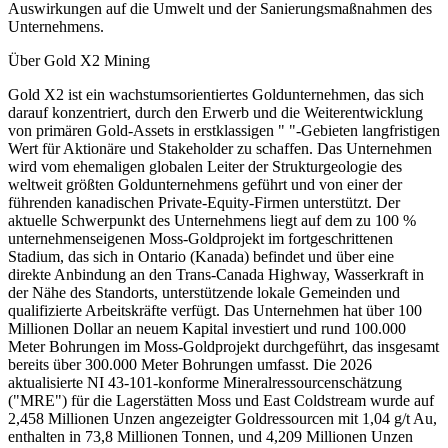
Auswirkungen auf die Umwelt und der Sanierungsmaßnahmen des
Unternehmens.
Über Gold X2 Mining
Gold X2 ist ein wachstumsorientiertes Goldunternehmen, das sich
darauf konzentriert, durch den Erwerb und die Weiterentwicklung
von primären Gold-Assets in erstklassigen " "-Gebieten langfristigen
Wert für Aktionäre und Stakeholder zu schaffen. Das Unternehmen
wird vom ehemaligen globalen Leiter der Strukturgeologie des
weltweit größten Goldunternehmens geführt und von einer der
führenden kanadischen Private-Equity-Firmen unterstützt. Der
aktuelle Schwerpunkt des Unternehmens liegt auf dem zu 100 %
unternehmenseigenen Moss-Goldprojekt im fortgeschrittenen
Stadium, das sich in Ontario (Kanada) befindet und über eine
direkte Anbindung an den Trans-Canada Highway, Wasserkraft in
der Nähe des Standorts, unterstützende lokale Gemeinden und
qualifizierte Arbeitskräfte verfügt. Das Unternehmen hat über 100
Millionen Dollar an neuem Kapital investiert und rund 100.000
Meter Bohrungen im Moss-Goldprojekt durchgeführt, das insgesamt
bereits über 300.000 Meter Bohrungen umfasst. Die 2026
aktualisierte NI 43-101-konforme Mineralressourcenschätzung
("MRE") für die Lagerstätten Moss und East Coldstream wurde auf
2,458 Millionen Unzen angezeigter Goldressourcen mit 1,04 g/t Au,
enthalten in 73,8 Millionen Tonnen, und 4,209 Millionen Unzen