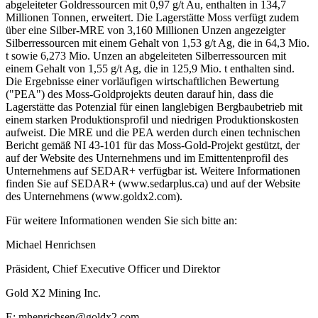
abgeleiteter Goldressourcen mit 0,97 g/t Au, enthalten in 134,7
Millionen Tonnen, erweitert. Die Lagerstätte Moss verfügt zudem
über eine Silber-MRE von 3,160 Millionen Unzen angezeigter
Silberressourcen mit einem Gehalt von 1,53 g/t Ag, die in 64,3 Mio.
t sowie 6,273 Mio. Unzen an abgeleiteten Silberressourcen mit
einem Gehalt von 1,55 g/t Ag, die in 125,9 Mio. t enthalten sind.
Die Ergebnisse einer vorläufigen wirtschaftlichen Bewertung
("PEA") des Moss-Goldprojekts deuten darauf hin, dass die
Lagerstätte das Potenzial für einen langlebigen Bergbaubetrieb mit
einem starken Produktionsprofil und niedrigen Produktionskosten
aufweist. Die MRE und die PEA werden durch einen technischen
Bericht gemäß NI 43-101 für das Moss-Gold-Projekt gestützt, der
auf der Website des Unternehmens und im Emittentenprofil des
Unternehmens auf SEDAR+ verfügbar ist. Weitere Informationen
finden Sie auf SEDAR+ (www.sedarplus.ca) und auf der Website
des Unternehmens (www.goldx2.com).
Für weitere Informationen wenden Sie sich bitte an:
Michael Henrichsen
Präsident, Chief Executive Officer und Direktor
Gold X2 Mining Inc.
E: mhenrichsen@goldx2.com