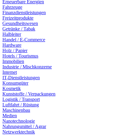
Erneuerbare Energien
Fahrzeuge
Finanzdienstleistungen
Freizeitprodukte
Gesundheitswesen
Getränke / Tabak
Halbleiter
Handel / E-Commerce
Hardware
Holz / Papier
Hotels / Tourismus
Immobilien
Industrie / Mischkonzerne
Internet
IT-Dienstleistungen
Konsumgüter
Kosmetik
Kunststoffe / Verpackungen
Logistik / Transport
Luftfahrt / Rüstung
Maschinenbau
Medien
Nanotechnologie
Nahrungsmittel / Agrar
Netzwerktechnik