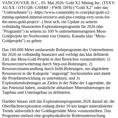
VANCOUVER, B.C., 05. Mai 2026: Gold X2 Mining Inc. (TSXV:
AUXX / OTCQB: GSHRF / FWB: DF8) ("Gold X2" oder das
"Unternehmen") (- https://www.commodity-tv.com/play/gold-x2-
mining-updated-mineral-resource-and-pea-coming-very-soon-for-
the-moss-gold-project/ -) freut sich, ein Update zu seinem
vollständig finanzierten Explorationsprogramm für 2026 (das
"Programm") in seinem zu 100 % unternehmenseigenen Moss-
Goldprojekt im Nordwesten von Ontario, Kanada (das "Moss-
Goldprojekt") zu geben.
Das 160.000 Meter umfassende Bohrprogramm des Unternehmens
für 2026 ist vollständig finanziert und verfolgt das klar definierte
Ziel, das Moss-Gold-Projekt in drei Bereichen voranzutreiben: 1)
Ressourcenerweiterung durch Step-out-Bohrungen, 2)
Ressourcenumwandlung durch Infill-Bohrungen, um abgeleitete
Ressourcen in die Kategorie "angezeigt" hochzustufen und damit
die Projektentwicklung zu unterstützen, und 3)
Explorationsbohrungen an Zielen in der Nähe der Lagerstätte, die
das Potenzial haben, zusätzliche abbaubare Mineralisierungen im
Tagebau und Untertagebau zu definieren.
Darüber hinaus zielt das Explorationsprogramm 2026 darauf ab, die
Oberflächenexploration entlang dreier 10 km langer mineralisierter
Trends südwestlich der Goldlagerstätte Moss voranzutreiben. Das
Programm umfasst eine geophysikalische Bodenuntersuchung