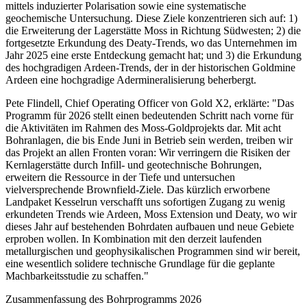
mittels induzierter Polarisation sowie eine systematische
geochemische Untersuchung. Diese Ziele konzentrieren sich auf: 1)
die Erweiterung der Lagerstätte Moss in Richtung Südwesten; 2) die
fortgesetzte Erkundung des Deaty-Trends, wo das Unternehmen im
Jahr 2025 eine erste Entdeckung gemacht hat; und 3) die Erkundung
des hochgradigen Ardeen-Trends, der in der historischen Goldmine
Ardeen eine hochgradige Adermineralisierung beherbergt.
Pete Flindell, Chief Operating Officer von Gold X2, erklärte: "Das
Programm für 2026 stellt einen bedeutenden Schritt nach vorne für
die Aktivitäten im Rahmen des Moss-Goldprojekts dar. Mit acht
Bohranlagen, die bis Ende Juni in Betrieb sein werden, treiben wir
das Projekt an allen Fronten voran: Wir verringern die Risiken der
Kernlagerstätte durch Infill- und geotechnische Bohrungen,
erweitern die Ressource in der Tiefe und untersuchen
vielversprechende Brownfield-Ziele. Das kürzlich erworbene
Landpaket Kesselrun verschafft uns sofortigen Zugang zu wenig
erkundeten Trends wie Ardeen, Moss Extension und Deaty, wo wir
dieses Jahr auf bestehenden Bohrdaten aufbauen und neue Gebiete
erproben wollen. In Kombination mit den derzeit laufenden
metallurgischen und geophysikalischen Programmen sind wir bereit,
eine wesentlich solidere technische Grundlage für die geplante
Machbarkeitsstudie zu schaffen."
Zusammenfassung des Bohrprogramms 2026