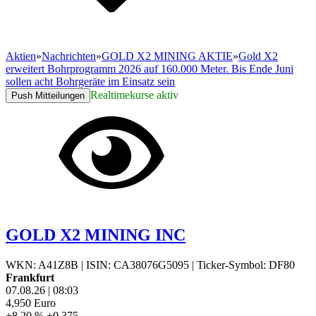
Aktien
»
Nachrichten
»
GOLD X2 MINING AKTIE
»
Gold X2
erweitert Bohrprogramm 2026 auf 160.000 Meter. Bis Ende Juni
sollen acht Bohrgeräte im Einsatz sein
Realtimekurse aktiv
Push Mitteilungen
GOLD X2 MINING INC
WKN: A41Z8B
|
ISIN: CA38076G5095
|
Ticker-Symbol: DF80
Frankfurt
07.08.26
|
08:03
4,950
Euro
+8,20 %
+0,375