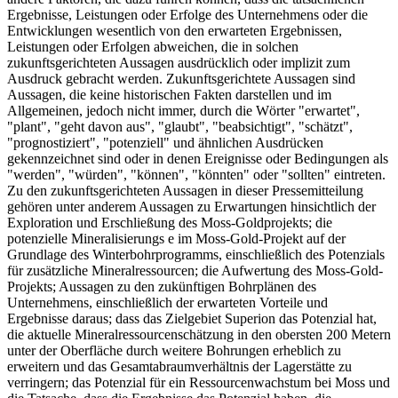
Ergebnisse, Leistungen oder Erfolge des Unternehmens oder die
Entwicklungen wesentlich von den erwarteten Ergebnissen,
Leistungen oder Erfolgen abweichen, die in solchen
zukunftsgerichteten Aussagen ausdrücklich oder implizit zum
Ausdruck gebracht werden. Zukunftsgerichtete Aussagen sind
Aussagen, die keine historischen Fakten darstellen und im
Allgemeinen, jedoch nicht immer, durch die Wörter "erwartet",
"plant", "geht davon aus", "glaubt", "beabsichtigt", "schätzt",
"prognostiziert", "potenziell" und ähnlichen Ausdrücken
gekennzeichnet sind oder in denen Ereignisse oder Bedingungen als
"werden", "würden", "können", "könnten" oder "sollten" eintreten.
Zu den zukunftsgerichteten Aussagen in dieser Pressemitteilung
gehören unter anderem Aussagen zu Erwartungen hinsichtlich der
Exploration und Erschließung des Moss-Goldprojekts; die
potenzielle Mineralisierungs e im Moss-Gold-Projekt auf der
Grundlage des Winterbohrprogramms, einschließlich des Potenzials
für zusätzliche Mineralressourcen; die Aufwertung des Moss-Gold-
Projekts; Aussagen zu den zukünftigen Bohrplänen des
Unternehmens, einschließlich der erwarteten Vorteile und
Ergebnisse daraus; dass das Zielgebiet Superion das Potenzial hat,
die aktuelle Mineralressourcenschätzung in den obersten 200 Metern
unter der Oberfläche durch weitere Bohrungen erheblich zu
erweitern und das Gesamtabraumverhältnis der Lagerstätte zu
verringern; das Potenzial für ein Ressourcenwachstum bei Moss und