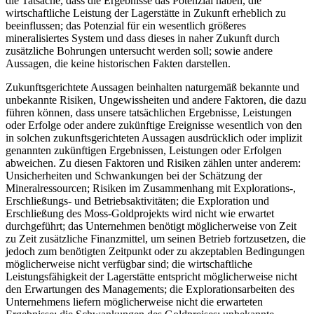
die Tatsache, dass die Ergebnisse das Potenzial haben, die
wirtschaftliche Leistung der Lagerstätte in Zukunft erheblich zu
beeinflussen; das Potenzial für ein wesentlich größeres
mineralisiertes System und dass dieses in naher Zukunft durch
zusätzliche Bohrungen untersucht werden soll; sowie andere
Aussagen, die keine historischen Fakten darstellen.
Zukunftsgerichtete Aussagen beinhalten naturgemäß bekannte und
unbekannte Risiken, Ungewissheiten und andere Faktoren, die dazu
führen können, dass unsere tatsächlichen Ergebnisse, Leistungen
oder Erfolge oder andere zukünftige Ereignisse wesentlich von den
in solchen zukunftsgerichteten Aussagen ausdrücklich oder implizit
genannten zukünftigen Ergebnissen, Leistungen oder Erfolgen
abweichen. Zu diesen Faktoren und Risiken zählen unter anderem:
Unsicherheiten und Schwankungen bei der Schätzung der
Mineralressourcen; Risiken im Zusammenhang mit Explorations-,
Erschließungs- und Betriebsaktivitäten; die Exploration und
Erschließung des Moss-Goldprojekts wird nicht wie erwartet
durchgeführt; das Unternehmen benötigt möglicherweise von Zeit
zu Zeit zusätzliche Finanzmittel, um seinen Betrieb fortzusetzen, die
jedoch zum benötigten Zeitpunkt oder zu akzeptablen Bedingungen
möglicherweise nicht verfügbar sind; die wirtschaftliche
Leistungsfähigkeit der Lagerstätte entspricht möglicherweise nicht
den Erwartungen des Managements; die Explorationsarbeiten des
Unternehmens liefern möglicherweise nicht die erwarteten