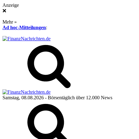
Anzeige
❌
Mehr »
Ad hoc-Mitteilungen
:
Samstag, 08.08.2026
- Börsentäglich über 12.000 News