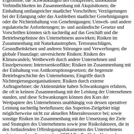
Ergebnisse; die Schwankungen des Goldpreises; unbekannte
Verbindlichkeiten im Zusammenhang mit Akquisitionen; die
Einhaltung umfangreicher staatlicher Vorschriften; Verzögerungen
bei der Erlangung oder das Ausbleiben staatlicher Genehmigungen
oder die Nichteinhaltung von Genehmigungen; Umwelt- und andere
regulatorische Anforderungen; in- und ausländische Gesetze und
Vorschriften könnten sich nachteilig auf das Geschäft und die
Betriebsergebnisse des Unternehmens auswirken; Risiken im
Zusammenhang mit Naturkatastrophen, Terroranschlägen,
Gesundheitskrisen und anderen Störungen und Verwerfungen; die
globale Finanzlage; unversicherte Risiken; Risiken des
Klimawandels; Wettbewerb durch andere Unternehmen und
Einzelpersonen; Interessenkonflikte; Risiken im Zusammenhang mit
der Einhaltung von Antikorruptionsgesetzen; die begrenzte
Betriebsgeschichte des Unternehmens; Eingriffe durch
Nichtregierungsorganisationen; Risiken durch externe
Auftragnehmer; die Aktienmärkte haben Schwankungen erfahren,
die oft in keinem Zusammenhang mit der Leistung der Unternehmen
standen, und diese Schwankungen können den Kurs der
Wertpapiere des Unternehmens unabhängig von dessen operativer
Leistung nachteilig beeinflussen; das Superion-Zielgebiet trägt
möglicherweise nicht zur aktuellen Mineralressource bei; sowie
sonstige Risiken im Zusammenhang mit der Umsetzung der Ziele
und Strategien des Unternehmens sowie jene Risikofaktoren, die in
den fortlaufenden Offenlegungsdokumenten des Unternehmens