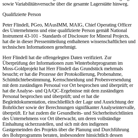
sowie Variabilitätsversuche über die gesamte Lagerstätte hinweg.
Qualifizierte Person
Peter Flindell, PGeo, MAusIMM, MAIG, Chief Operating Officer
des Unternehmens und eine qualifizierte Person gemäß National
Instrument 43-101 - Standards of Disclosure for Mineral Projects,
hat die in dieser Pressemitteilung enthaltenen wissenschaftlichen und
technischen Informationen genehmigt.
Herr Flindell hat die offengelegten Daten verifiziert. Zur
Überprüfung der Informationen zum Winterbohrprogramm im
Moss-Goldprojekt hat Herr Flindell das Grundstück mehrmals
besucht; er hat die Prozesse der Protokollierung, Probenahme,
Schüttdichtebestimmung, Kernschneidung und Probenversendung
mit dem zuständigen Personal vor Ort besprochen und überprüft; er
hat die Analyse- und QA/QC-Ergebnisse mit dem zuständigen
Personal besprochen und überprüft; und er hat die
Begleitdokumentation, einschließlich der Lage und Ausrichtung der
Bohrlöcher sowie der Berechnungen signifikanter Analyseintervalle,
überprüft. Er hat zudem die Gesundheits- und Sicherheitsrichtlinien
des Unternehmens vor Ort überwacht, um deren vollständige
Einhaltung sicherzustellen, und sich mit den indigenen
Gastgemeinden des Projekts über die Planung und Durchführung
des Bohrprogramms beraten, insbesondere hinsichtlich dessen