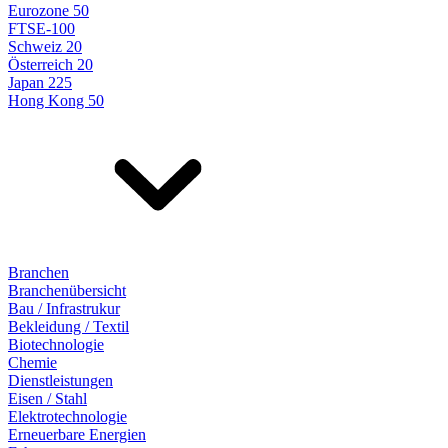
Eurozone 50
FTSE-100
Schweiz 20
Österreich 20
Japan 225
Hong Kong 50
Branchen
Branchenübersicht
Bau / Infrastrukur
Bekleidung / Textil
Biotechnologie
Chemie
Dienstleistungen
Eisen / Stahl
Elektrotechnologie
Erneuerbare Energien