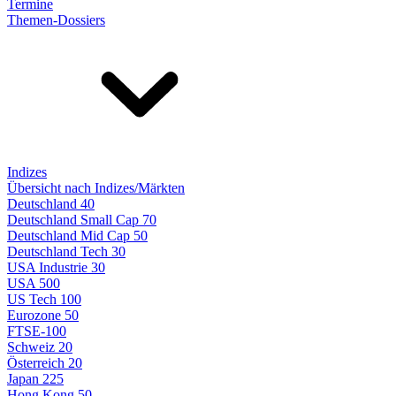
Termine
Themen-Dossiers
Indizes
Übersicht nach Indizes/Märkten
Deutschland 40
Deutschland Small Cap 70
Deutschland Mid Cap 50
Deutschland Tech 30
USA Industrie 30
USA 500
US Tech 100
Eurozone 50
FTSE-100
Schweiz 20
Österreich 20
Japan 225
Hong Kong 50