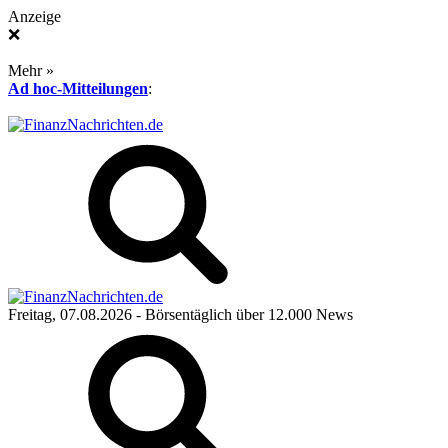
Anzeige
❌
Mehr »
Ad hoc-Mitteilungen
:
Freitag, 07.08.2026
- Börsentäglich über 12.000 News