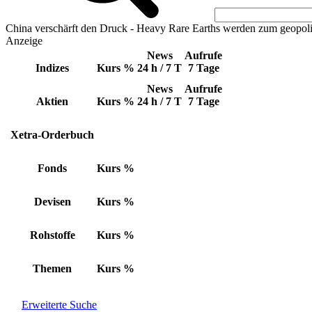
China verschärft den Druck - Heavy Rare Earths werden zum geopoli
Anzeige
News
Aufrufe
Indizes
Kurs
%
24 h / 7 T
7 Tage
News
Aufrufe
Aktien
Kurs
%
24 h / 7 T
7 Tage
Xetra-Orderbuch
Fonds
Kurs
%
Devisen
Kurs
%
Rohstoffe
Kurs
%
Themen
Kurs
%
Erweiterte Suche