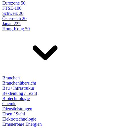
Eurozone 50
FTSE-100
Schweiz 20
Österreich 20
Japan 225
Hong Kong 50
Branchen
Branchenübersicht
Bau / Infrastrukur
Bekleidung / Textil
Biotechnologie
Chemie
Dienstleistungen
Eisen / Stahl
Elektrotechnologie
Erneuerbare Energien