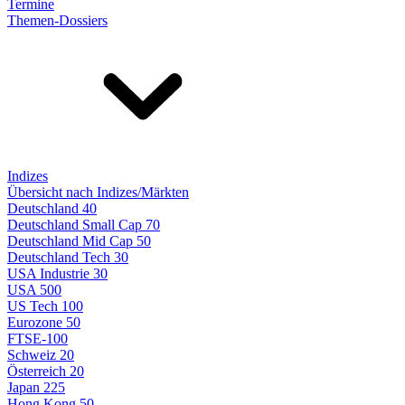
Termine
Themen-Dossiers
Indizes
Übersicht nach Indizes/Märkten
Deutschland 40
Deutschland Small Cap 70
Deutschland Mid Cap 50
Deutschland Tech 30
USA Industrie 30
USA 500
US Tech 100
Eurozone 50
FTSE-100
Schweiz 20
Österreich 20
Japan 225
Hong Kong 50