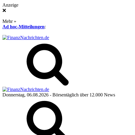
Anzeige
❌
Mehr »
Ad hoc-Mitteilungen
:
Donnerstag, 06.08.2026
- Börsentäglich über 12.000 News