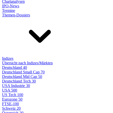
Chartanalysen
IPO-News
Termine
Themen-Dossiers
Indizes
Übersicht nach Indizes/Märkten
Deutschland 40
Deutschland Small Cap 70
Deutschland Mid Cap 50
Deutschland Tech 30
USA Industrie 30
USA 500
US Tech 100
Eurozone 50
FTSE-100
Schweiz 20
Österreich 20