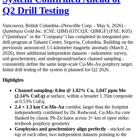
Q2 Drill Testing
Vancouver, British Columbia--(Newsfile Corp. - May 6, 2026) -
Quimbaya Gold Inc.
(CSE: QIM) (OTCQX: QIMGF) (FSE: K05)
("Quimbaya" or the "Company") has completed its integrated pre-
drill program at Tahami Center, Segovia, Colombia. Building on the
previously announced 3.1-kilometer magnetic anomaly (March 2,
2026), three additional independent datasets - radiometric survey,
soil geochemistry, and underground/surface channel sampling -
consistently define the same large-scale Cu-Mo-Au porphyry target.
Initial drill testing of the system is planned for Q2 2026.
Highlights
Channel sampling: 0.8m @ 1.82% Cu, 1,047 ppm Mo
(2.14% CuEq)
at surface, within a broader 1.35m composite
at 0.53% CuEq
2.4 × 1.3 km Cu-Mo-Au
corridor, larger than the footprint
independently confirmed by Dr. Redwood, Cu-Mo-Au core
flanked by classic Pb-Zn halos across 3+ km of open strike:
textbook porphyry geometry
Geophysics and geochemistry align perfectly
- stacked on
top of each other, two independent datasets pointing to the