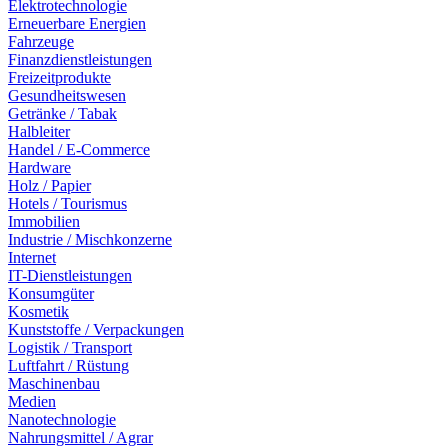
Elektrotechnologie
Erneuerbare Energien
Fahrzeuge
Finanzdienstleistungen
Freizeitprodukte
Gesundheitswesen
Getränke / Tabak
Halbleiter
Handel / E-Commerce
Hardware
Holz / Papier
Hotels / Tourismus
Immobilien
Industrie / Mischkonzerne
Internet
IT-Dienstleistungen
Konsumgüter
Kosmetik
Kunststoffe / Verpackungen
Logistik / Transport
Luftfahrt / Rüstung
Maschinenbau
Medien
Nanotechnologie
Nahrungsmittel / Agrar