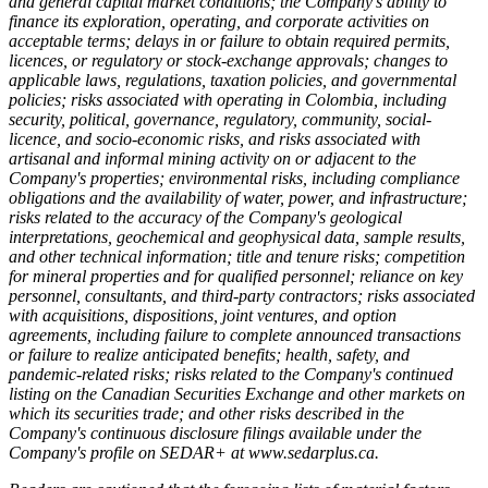
and general capital market conditions; the Company's ability to
finance its exploration, operating, and corporate activities on
acceptable terms; delays in or failure to obtain required permits,
licences, or regulatory or stock-exchange approvals; changes to
applicable laws, regulations, taxation policies, and governmental
policies; risks associated with operating in Colombia, including
security, political, governance, regulatory, community, social-
licence, and socio-economic risks, and risks associated with
artisanal and informal mining activity on or adjacent to the
Company's properties; environmental risks, including compliance
obligations and the availability of water, power, and infrastructure;
risks related to the accuracy of the Company's geological
interpretations, geochemical and geophysical data, sample results,
and other technical information; title and tenure risks; competition
for mineral properties and for qualified personnel; reliance on key
personnel, consultants, and third-party contractors; risks associated
with acquisitions, dispositions, joint ventures, and option
agreements, including failure to complete announced transactions
or failure to realize anticipated benefits; health, safety, and
pandemic-related risks; risks related to the Company's continued
listing on the Canadian Securities Exchange and other markets on
which its securities trade; and other risks described in the
Company's continuous disclosure filings available under the
Company's profile on SEDAR+ at
www.sedarplus.ca
.