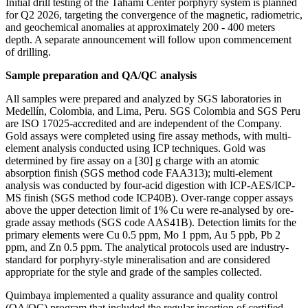
Initial drill testing of the Tahami Center porphyry system is planned
for Q2 2026, targeting the convergence of the magnetic, radiometric,
and geochemical anomalies at approximately 200 - 400 meters
depth. A separate announcement will follow upon commencement
of drilling.
Sample preparation and QA/QC analysis
All samples were prepared and analyzed by SGS laboratories in
Medellín, Colombia, and Lima, Peru. SGS Colombia and SGS Peru
are ISO 17025-accredited and are independent of the Company.
Gold assays were completed using fire assay methods, with multi-
element analysis conducted using ICP techniques. Gold was
determined by fire assay on a [30] g charge with an atomic
absorption finish (SGS method code FAA313); multi-element
analysis was conducted by four-acid digestion with ICP-AES/ICP-
MS finish (SGS method code ICP40B). Over-range copper assays
above the upper detection limit of 1% Cu were re-analysed by ore-
grade assay methods (SGS code AAS41B). Detection limits for the
primary elements were Cu 0.5 ppm, Mo 1 ppm, Au 5 ppb, Pb 2
ppm, and Zn 0.5 ppm. The analytical protocols used are industry-
standard for porphyry-style mineralisation and are considered
appropriate for the style and grade of the samples collected.
Quimbaya implemented a quality assurance and quality control
(QA/QC) program that included the regular insertion of certified