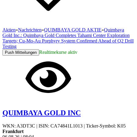
Aktien
»
Nachrichten
»
QUIMBAYA GOLD AKTIE
»
Quimbaya
Gold Inc.: Quimbaya Gold Completes Tahami Center Exploration
Targets; Cu-Mo-Au Porphyry System Confirmed Ahead of Q2 Drill
Testing
Realtimekurse aktiv
Push Mitteilungen
QUIMBAYA GOLD INC
WKN: A3DT3C
|
ISIN: CA74841L1013
|
Ticker-Symbol: K05
Frankfurt
06.08.26
|
08:04