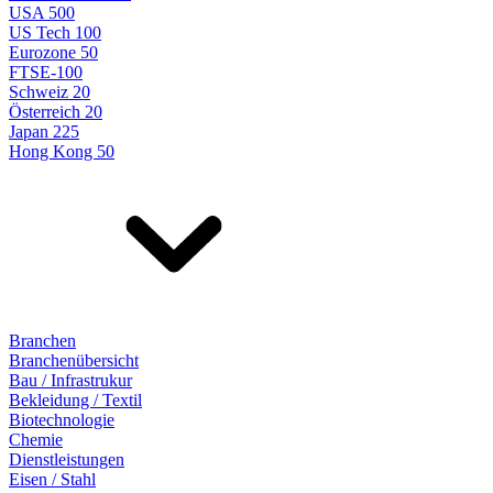
USA 500
US Tech 100
Eurozone 50
FTSE-100
Schweiz 20
Österreich 20
Japan 225
Hong Kong 50
Branchen
Branchenübersicht
Bau / Infrastrukur
Bekleidung / Textil
Biotechnologie
Chemie
Dienstleistungen
Eisen / Stahl