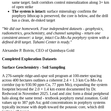
same target; fault corridors control mineralization along 3+ km
of open strike
The system is intact:
surface mineralogy confirms the
porphyry lithocap is preserved, the core is below, and the drill
has a clean, de-risked target
"We did our homework. Four independent datasets - geophysics,
radiometrics, geochemistry, and channel sampling - return one
consistent answer: a large, intact Cu-Mo-Au porphyry system with a
defined drill target. Tahami Center is ready."
Alexandre P. Boivin, CEO of Quimbaya Gold
Completed Exploration Datasets
Surface Geochemistry - Soil Sampling
A 276-sample ridge-and-spur soil program at 100-meter spacing
across 400 hectares outlines a coherent 2.4 × 1.3 km Cu-Mo-Au
corridor (up to 930.90 ppm Cu, 77 ppm Mo), expanding the system
footprint beyond the 2.0 × 1.4 km extent documented by Dr.
Redwood in November 2025. Lead and zinc form a distal peripheral
halo along the same trend - textbook porphyry metal zonation. Gold
values up to 387 ppb Au; gold concentrations in porphyry systems
typically increase with depth toward the potassic core, which drill