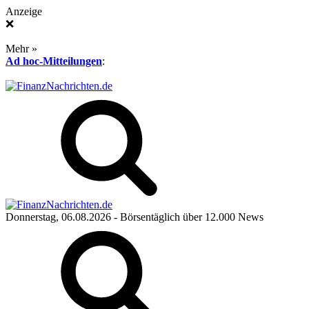
Anzeige
❌
Mehr »
Ad hoc-Mitteilungen
:
Donnerstag, 06.08.2026
- Börsentäglich über 12.000 News