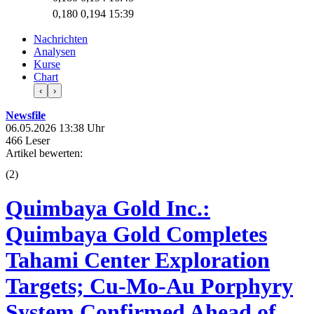
0,180
0,194
15:39
Nachrichten
Analysen
Kurse
Chart
‹
›
Newsfile
06.05.2026 13:38 Uhr
466 Leser
Artikel bewerten:
(
2
)
Quimbaya Gold Inc.:
Quimbaya Gold Completes
Tahami Center Exploration
Targets; Cu-Mo-Au Porphyry
System Confirmed Ahead of