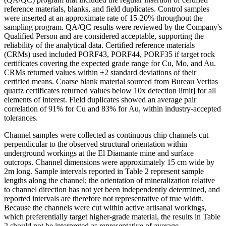
reference materials, blanks, and field duplicates. Control samples
were inserted at an approximate rate of 15-20% throughout the
sampling program. QA/QC results were reviewed by the Company's
Qualified Person and are considered acceptable, supporting the
reliability of the analytical data. Certified reference materials
(CRMs) used included PORF43, PORF44, PORF35 if target rock
certificates covering the expected grade range for Cu, Mo, and Au.
CRMs returned values within ±2 standard deviations of their
certified means. Coarse blank material sourced from Bureau Veritas
quartz certificates returned values below 10x detection limit] for all
elements of interest. Field duplicates showed an average pair
correlation of 91% for Cu and 83% for Au, within industry-accepted
tolerances.
Channel samples were collected as continuous chip channels cut
perpendicular to the observed structural orientation within
underground workings at the El Diamante mine and surface
outcrops. Channel dimensions were approximately 15 cm wide by
2m long. Sample intervals reported in Table 2 represent sample
lengths along the channel; the orientation of mineralization relative
to channel direction has not yet been independently determined, and
reported intervals are therefore not representative of true width.
Because the channels were cut within active artisanal workings,
which preferentially target higher-grade material, the results in Table
2 should not be interpreted as representative of average