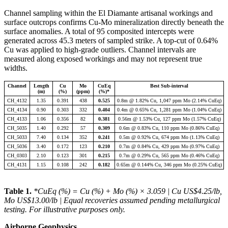
Channel sampling within the El Diamante artisanal workings and
surface outcrops confirms Cu-Mo mineralization directly beneath the
surface anomalies. A total of 95 composited intercepts were
generated across 45.3 meters of sampled strike. A top-cut of 0.64%
Cu was applied to high-grade outliers. Channel intervals are
measured along exposed workings and may not represent true
widths.
Channel
Length
Cu
Mo
CuEq
Best Sub-interval
(m)
(%)
(ppm)
(%)*
CH_4132
1.35
0.391
438
0.525
0.8m @ 1.82% Cu, 1,047 ppm Mo (2.14% CuEq)
CH_4134
0.90
0.303
332
0.404
0.4m @ 0.65% Cu, 1,281 ppm Mo (1.04% CuEq)
CH_4133
1.06
0.356
82
0.381
0.56m @ 1.53% Cu, 127 ppm Mo (1.57% CuEq)
CH_5035
1.40
0.292
57
0.309
0.6m @ 0.83% Cu, 110 ppm Mo (0.86% CuEq)
CH_5033
7.40
0.134
352
0.241
0.5m @ 0.92% Cu, 674 ppm Mo (1.13% CuEq)
CH_5036
3.40
0.172
123
0.210
0.7m @ 0.84% Cu, 429 ppm Mo (0.97% CuEq)
CH_0303
2.10
0.123
301
0.215
0.7m @ 0.29% Cu, 565 ppm Mo (0.46% CuEq)
CH_4131
1.15
0.108
242
0.182
0.65m @ 0.144% Cu, 346 ppm Mo (0.25% CuEq)
Table 1.
*CuEq (%) = Cu (%) + Mo (%) × 3.059 | Cu US$4.25/lb,
Mo US$13.00/lb | Equal recoveries assumed pending metallurgical
testing. For illustrative purposes only.
Airborne Geophysics