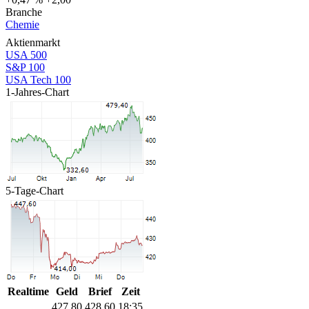
Branche
Chemie
Aktienmarkt
USA 500
S&P 100
USA Tech 100
1-Jahres-Chart
5-Tage-Chart
Realtime
Geld
Brief
Zeit
427,80
428,60
18:35