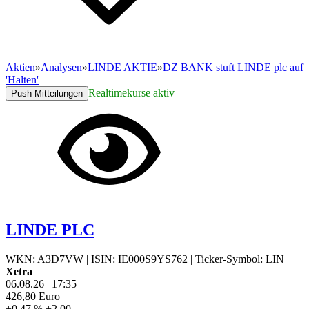
Aktien
»
Analysen
»
LINDE AKTIE
»
DZ BANK stuft LINDE plc auf
'Halten'
Realtimekurse aktiv
Push Mitteilungen
LINDE PLC
WKN: A3D7VW
|
ISIN: IE000S9YS762
|
Ticker-Symbol: LIN
Xetra
06.08.26
|
17:35
426,80
Euro
+0,47 %
+2,00