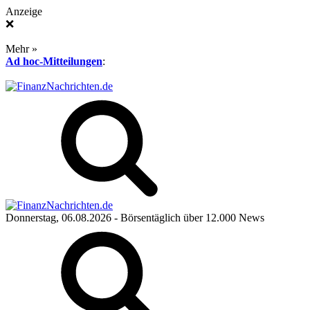
Anzeige
❌
Mehr »
Ad hoc-Mitteilungen
:
Donnerstag, 06.08.2026
- Börsentäglich über 12.000 News