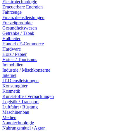
Elektrotechnologie
Erneuerbare Energien
Fahrzeuge
Finanzdienstleistungen
Freizeitprodukte
Gesundheitswesen
Getränke / Tabak
Halbleiter
Handel / E-Commerce
Hardware
Holz / Papier
Hotels / Tourismus
Immobilien
Industrie / Mischkonzerne
Internet
IT-Dienstleistungen
Konsumgüter
Kosmetik
Kunststoffe / Verpackungen
Logistik / Transport
Luftfahrt / Rüstung
Maschinenbau
Medien
Nanotechnologie
Nahrungsmittel / Agrar