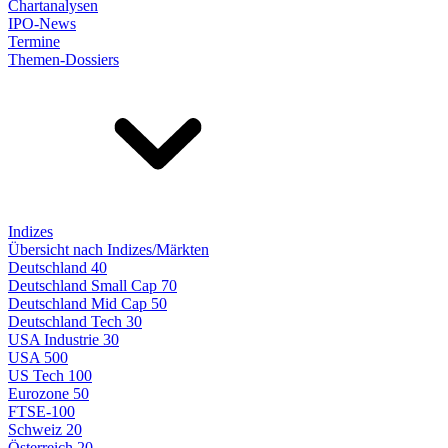
Chartanalysen
IPO-News
Termine
Themen-Dossiers
Indizes
Übersicht nach Indizes/Märkten
Deutschland 40
Deutschland Small Cap 70
Deutschland Mid Cap 50
Deutschland Tech 30
USA Industrie 30
USA 500
US Tech 100
Eurozone 50
FTSE-100
Schweiz 20
Österreich 20