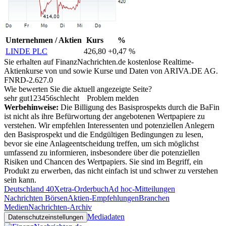
Unternehmen / Aktien
Kurs
%
LINDE PLC
426,80
+0,47 %
Sie erhalten auf FinanzNachrichten.de kostenlose Realtime-
Aktienkurse von
und
sowie Kurse und Daten von
ARIVA.DE AG
.
FNRD-2.627.0
Wie bewerten Sie die aktuell angezeigte Seite?
sehr gut
1
2
3
4
5
6
schlecht
Problem melden
Werbehinweise:
Die Billigung des Basisprospekts durch die BaFin
ist nicht als ihre Befürwortung der angebotenen Wertpapiere zu
verstehen. Wir empfehlen Interessenten und potenziellen Anlegern
den Basisprospekt und die Endgültigen Bedingungen zu lesen,
bevor sie eine Anlageentscheidung treffen, um sich möglichst
umfassend zu informieren, insbesondere über die potenziellen
Risiken und Chancen des Wertpapiers. Sie sind im Begriff, ein
Produkt zu erwerben, das nicht einfach ist und schwer zu verstehen
sein kann.
Deutschland 40
Xetra-Orderbuch
Ad hoc-Mitteilungen
Nachrichten Börsen
Aktien-Empfehlungen
Branchen
Medien
Nachrichten-Archiv
Mediadaten
Datenschutzeinstellungen