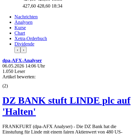
427,60
428,60
18:34
Nachrichten
Analysen
Kurse
Chart
Xetra-Orderbuch
Dividende
‹
›
dpa-AFX-Analyser
06.05.2026 14:06 Uhr
1.050 Leser
Artikel bewerten:
(
2
)
DZ BANK stuft LINDE plc auf
'Halten'
FRANKFURT (dpa-AFX Analyser) - Die DZ Bank hat die
Einstufung für Linde mit einem fairen Aktienwert von 480 US-