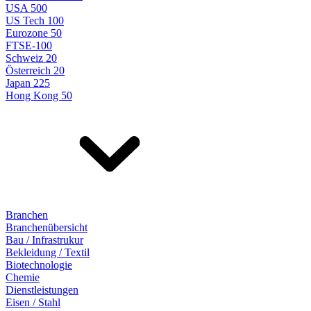
USA 500
US Tech 100
Eurozone 50
FTSE-100
Schweiz 20
Österreich 20
Japan 225
Hong Kong 50
Branchen
Branchenübersicht
Bau / Infrastrukur
Bekleidung / Textil
Biotechnologie
Chemie
Dienstleistungen
Eisen / Stahl