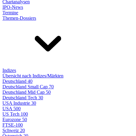
Chartanalysen
IPO-News
Termine
Themen-Dossiers
Indizes
Übersicht nach Indizes/Märkten
Deutschland 40
Deutschland Small Cap 70
Deutschland Mid Cap 50
Deutschland Tech 30
USA Industrie 30
USA 500
US Tech 100
Eurozone 50
FTSE-100
Schweiz 20
Österreich 20