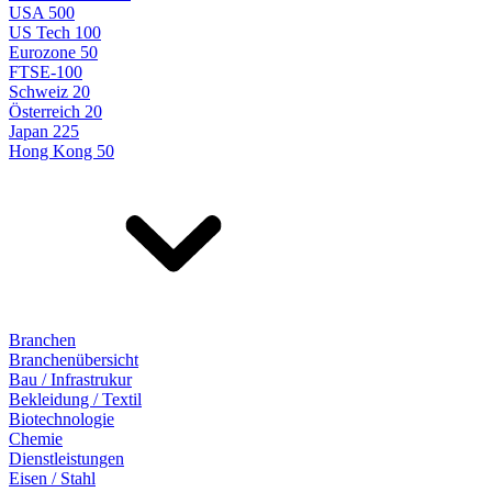
USA 500
US Tech 100
Eurozone 50
FTSE-100
Schweiz 20
Österreich 20
Japan 225
Hong Kong 50
Branchen
Branchenübersicht
Bau / Infrastrukur
Bekleidung / Textil
Biotechnologie
Chemie
Dienstleistungen
Eisen / Stahl