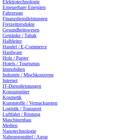
Elektrotechnologie
Erneuerbare Energien
Fahrzeuge
Finanzdienstleistungen
Freizeitprodukte
Gesundheitswesen
Getränke / Tabak
Halbleiter
Handel / E-Commerce
Hardware
Holz / Papier
Hotels / Tourismus
Immobilien
Industrie / Mischkonzerne
Internet
IT-Dienstleistungen
Konsumgüter
Kosmetik
Kunststoffe / Verpackungen
Logistik / Transport
Luftfahrt / Rüstung
Maschinenbau
Medien
Nanotechnologie
Nahrungsmittel / Agrar