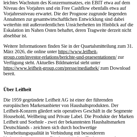
leichtes Wachstum des Konzernumsatzes, ein EBIT etwa auf dem
Niveau des Vorjahres und ein Free Cashflow ebenfalls etwa auf
Vorjahresniveau erwartet. Die der Prognose zugrunde liegenden
Annahmen zur gesamtwirtschaftlichen Entwicklung sind dabei
weiterhin mit außerordentlichen Unsicherheiten im Hinblick auf die
Eskalation im Nahen Osten behaftet, deren Tragweite derzeit nicht
absehbar ist.
Weitere Informationen finden Sie in der Quartalsmitteilung zum 31.
März 2026, die online unter
https://www.leifheit-
group.com/investor-relations/berichte-und-praesentationen/
zur
Verfügung steht. Aktuelles Bildmaterial steht unter
https://www.leifheit-group.com/presse/mediathek/
zum Download
bereit.
Über Leifheit
Die 1959 gegründete Leifheit AG ist einer der führenden
europäischen Markenanbieter von Haushaltsprodukten. Der
Leifheit-Konzern gliedert sein operatives Geschäft in die Segmente
Household, Wellbeing und Private Label. Die Produkte der Marken
Leifheit und Soehnle - zwei der bekanntesten Haushaltsmarken
Deutschlands - zeichnen sich durch hochwertige
Verarbeitungsqualität in Verbindung mit besonderem