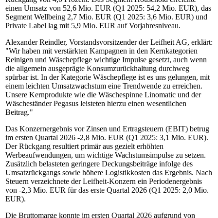
einen Umsatz von 52,6 Mio. EUR (Q1 2025: 54,2 Mio. EUR), das
Segment Wellbeing 2,7 Mio. EUR (Q1 2025: 3,6 Mio. EUR) und
Private Label lag mit 5,9 Mio. EUR auf Vorjahresniveau.
Alexander Reindler, Vorstandsvorsitzender der Leifheit AG, erklärt:
"Wir haben mit verstärkten Kampagnen in den Kernkategorien
Reinigen und Wäschepflege wichtige Impulse gesetzt, auch wenn
die allgemein ausgeprägte Konsumzurückhaltung durchweg
spürbar ist. In der Kategorie Wäschepflege ist es uns gelungen, mit
einem leichten Umsatzwachstum eine Trendwende zu erreichen.
Unsere Kernprodukte wie die Wäschespinne Linomatic und der
Wäscheständer Pegasus leisteten hierzu einen wesentlichen
Beitrag."
Das Konzernergebnis vor Zinsen und Ertragsteuern (EBIT) betrug
im ersten Quartal 2026 -2,8 Mio. EUR (Q1 2025: 3,1 Mio. EUR).
Der Rückgang resultiert primär aus gezielt erhöhten
Werbeaufwendungen, um wichtige Wachstumsimpulse zu setzen.
Zusätzlich belasteten geringere Deckungsbeiträge infolge des
Umsatzrückgangs sowie höhere Logistikkosten das Ergebnis. Nach
Steuern verzeichnete der Leifheit-Konzern ein Periodenergebnis
von -2,3 Mio. EUR für das erste Quartal 2026 (Q1 2025: 2,0 Mio.
EUR).
Die Bruttomarge konnte im ersten Quartal 2026 aufgrund von