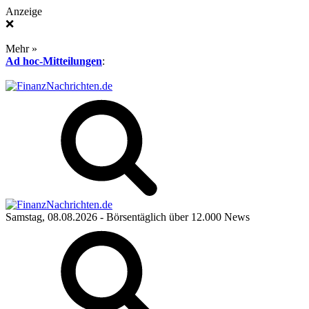
Anzeige
❌
Mehr »
Ad hoc-Mitteilungen
:
Samstag, 08.08.2026
- Börsentäglich über 12.000 News