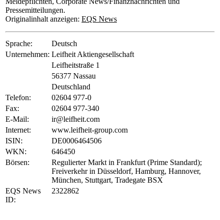
Meldepflichten, Corporate News/Finanznachrichten und
Pressemitteilungen.
Originalinhalt anzeigen:
EQS News
Sprache:
Deutsch
Unternehmen:
Leifheit Aktiengesellschaft
Leifheitstraße 1
56377 Nassau
Deutschland
Telefon:
02604 977-0
Fax:
02604 977-340
E-Mail:
ir@leifheit.com
Internet:
www.leifheit-group.com
ISIN:
DE0006464506
WKN:
646450
Börsen:
Regulierter Markt in Frankfurt (Prime Standard);
Freiverkehr in Düsseldorf, Hamburg, Hannover,
München, Stuttgart, Tradegate BSX
EQS News
2322862
ID: