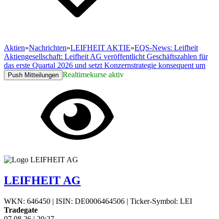
Aktien
»
Nachrichten
»
LEIFHEIT AKTIE
»
EQS-News: Leifheit
Aktiengesellschaft: Leifheit AG veröffentlicht Geschäftszahlen für
das erste Quartal 2026 und setzt Konzernstrategie konsequent um
Realtimekurse aktiv
Push Mitteilungen
LEIFHEIT AG
WKN: 646450
|
ISIN: DE0006464506
|
Ticker-Symbol: LEI
Tradegate
07.08.26
|
20:27