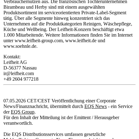
Verbrauchernutzen aus. Die französischen Tochterunternehmen
Birambeau und Herby sind mit einem ausgewählten
Produktsortiment im serviceorientierten Private-Label-Segment
tätig. Über alle Segmente hinweg konzentriert sich das
Unternehmen auf die Produktkategorien Reinigen, Wäschepflege,
Küche und Wellbeing. Der Leifheit-Konzern beschäftigt etwa
1.000 Mitarbeitende. Weitere Informationen finden Sie im Internet
unter www.leifheit-group.com, www.leifheit.de und
www.soehnle.de.
Kontakt:
Leifheit AG
D-56377 Nassau
ir@leifheit.com
+49 2604 977218
07.05.2026 CET/CEST Veröffentlichung einer Corporate
News/Finanznachricht, übermittelt durch
EQS News
- ein Service
der
EQS Group
.
Für den Inhalt der Mitteilung ist der Emittent / Herausgeber
verantwortlich.
Die EQS Distributionsservices umfassen gesetzliche