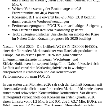
und erzielte im ersten Quartal 2026 einen Umsatz von 61,2
Mio. €
Weitere Verbesserung der Bruttomarge um 0,8
Prozentpunkte auf 46,4 Prozent
Konzern-EBIT wie erwartet bei -2,8 Mio. EUR bedingt
durch verstärkte Werbeaufwendungen
Performanceprogramm FOCUS zur nachhaltigen Steigerung
von Effizienz und Resilienz planmäßig gestartet
Trotz außergewöhnlicher Unsicherheiten infolge der Krise
im Nahen Osten Konzernprognose für 2026 bestätigt
Nassau, 7. Mai 2026 - Die Leifheit AG (ISIN DE0006464506),
einer der führenden Markenanbieter von Haushaltsprodukten in
Europa, hat im ersten Quartal 2026 ihre ganzheitliche
Unternehmensstrategie mit neuen Wachstums- und
Effizienzinitiativen konsequent fortgeführt. Dabei fokussiert sich
Leifheit auf verstärkte Marketingaktivitäten in wichtigen
europäischen Kernmärkten und das konzernweite
Performanceprogramm FOCUS.
In den ersten drei Monaten 2026 sah sich der Leifheit-Konzern mit
einem außerordentlich herausfordernden Marktumfeld sowie einem
zunehmend schwachen Konsumklima konfrontiert. Vor diesem
Hintergrund verzeichnete der Konzern im ersten Quartal 2026
einen Umsatz von 61,2 Mio. EUR (Q1 2025: 63,7 Mio. EUR), ein
Rückgang von 4,0 Prozent. Das Segment Household erreichte