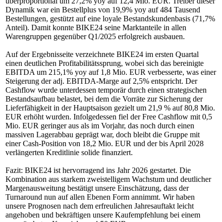
überproportional um 27,2% yoy auf 12,4 Mio. EUR. Treiber dieser
Dynamik war ein Bestellplus von 19,9% yoy auf 484 Tausend
Bestellungen, gestützt auf eine loyale Bestandskundenbasis (71,7%
Anteil). Damit konnte BIKE24 seine Marktanteile in allen
Warengruppen gegenüber Q1/2025 erfolgreich ausbauen.
Auf der Ergebnisseite verzeichnete BIKE24 im ersten Quartal
einen deutlichen Profitabilitätssprung, wobei sich das bereinigte
EBITDA um 215,1% yoy auf 1,8 Mio. EUR verbesserte, was einer
Steigerung der adj. EBITDA-Marge auf 2,5% entspricht. Der
Cashflow wurde unterdessen temporär durch einen strategischen
Bestandsaufbau belastet, bei dem die Vorräte zur Sicherung der
Lieferfähigkeit in der Hauptsaison gezielt um 21,9 % auf 80,8 Mio.
EUR erhöht wurden. Infolgedessen fiel der Free Cashflow mit 0,5
Mio. EUR geringer aus als im Vorjahr, das noch durch einen
massiven Lagerabbau geprägt war, doch bleibt die Gruppe mit
einer Cash-Position von 18,2 Mio. EUR und der bis April 2028
verlängerten Kreditlinie solide finanziert.
Fazit: BIKE24 ist hervorragend ins Jahr 2026 gestartet. Die
Kombination aus starkem zweistelligem Wachstum und deutlicher
Margenausweitung bestätigt unsere Einschätzung, dass der
Turnaround nun auf allen Ebenen Form annimmt. Wir haben
unsere Prognosen nach dem erfreulichen Jahresauftakt leicht
angehoben und bekräftigen unsere Kaufempfehlung bei einem