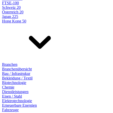
FTSE-100
Schweiz 20
Österreich 20
Japan 225
Hong Kong 50
Branchen
Branchenübersicht
Bau / Infrastrukur
Bekleidung / Textil
Biotechnologie
Chemie
Dienstleistungen
Eisen / Stahl
Elektrotechnologie
Erneuerbare Energien
Fahrzeuge