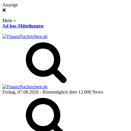
Anzeige
❌
Mehr »
Ad hoc-Mitteilungen
:
Freitag, 07.08.2026
- Börsentäglich über 12.000 News