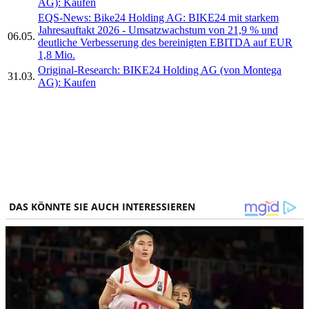
AG): Kaufen
EQS-News: Bike24 Holding AG: BIKE24 mit starkem
Jahresauftakt 2026 - Umsatzwachstum von 21,9 % und
06.05.
deutliche Verbesserung des bereinigten EBITDA auf EUR
1,8 Mio.
Original-Research: BIKE24 Holding AG (von Montega
31.03.
AG): Kaufen