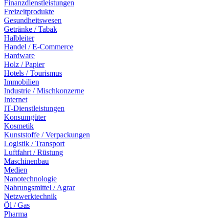
Finanzdienstleistungen
Freizeitprodukte
Gesundheitswesen
Getränke / Tabak
Halbleiter
Handel / E-Commerce
Hardware
Holz / Papier
Hotels / Tourismus
Immobilien
Industrie / Mischkonzerne
Internet
IT-Dienstleistungen
Konsumgüter
Kosmetik
Kunststoffe / Verpackungen
Logistik / Transport
Luftfahrt / Rüstung
Maschinenbau
Medien
Nanotechnologie
Nahrungsmittel / Agrar
Netzwerktechnik
Öl / Gas
Pharma