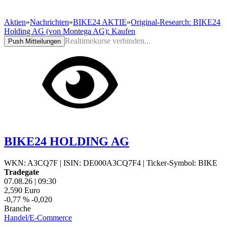
Aktien
»
Nachrichten
»
BIKE24 AKTIE
»
Original-Research: BIKE24
Holding AG (von Montega AG): Kaufen
Realtimekurse verbinden...
Push Mitteilungen
BIKE24 HOLDING AG
WKN: A3CQ7F
|
ISIN: DE000A3CQ7F4
|
Ticker-Symbol: BIKE
Tradegate
07.08.26
|
09:30
2,590
Euro
-0,77 %
-0,020
Branche
Handel/E-Commerce