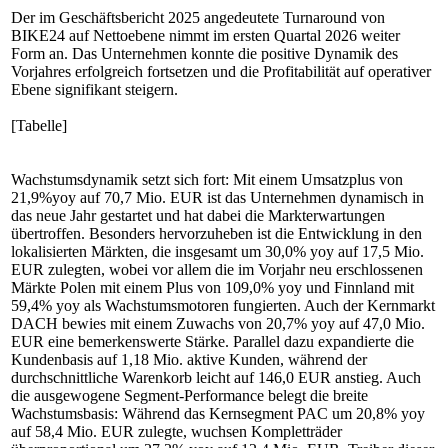
Der im Geschäftsbericht 2025 angedeutete Turnaround von
BIKE24 auf Nettoebene nimmt im ersten Quartal 2026 weiter
Form an. Das Unternehmen konnte die positive Dynamik des
Vorjahres erfolgreich fortsetzen und die Profitabilität auf operativer
Ebene signifikant steigern.
[Tabelle]
Wachstumsdynamik setzt sich fort: Mit einem Umsatzplus von
21,9%yoy auf 70,7 Mio. EUR ist das Unternehmen dynamisch in
das neue Jahr gestartet und hat dabei die Markterwartungen
übertroffen. Besonders hervorzuheben ist die Entwicklung in den
lokalisierten Märkten, die insgesamt um 30,0% yoy auf 17,5 Mio.
EUR zulegten, wobei vor allem die im Vorjahr neu erschlossenen
Märkte Polen mit einem Plus von 109,0% yoy und Finnland mit
59,4% yoy als Wachstumsmotoren fungierten. Auch der Kernmarkt
DACH bewies mit einem Zuwachs von 20,7% yoy auf 47,0 Mio.
EUR eine bemerkenswerte Stärke. Parallel dazu expandierte die
Kundenbasis auf 1,18 Mio. aktive Kunden, während der
durchschnittliche Warenkorb leicht auf 146,0 EUR anstieg. Auch
die ausgewogene Segment-Performance belegt die breite
Wachstumsbasis: Während das Kernsegment PAC um 20,8% yoy
auf 58,4 Mio. EUR zulegte, wuchsen Kompletträder