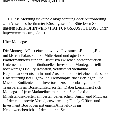
unveränderten Kursziel von 4,50 EUR.
+++ Diese Meldung ist keine Anlageberatung oder Aufforderung
zum Abschluss bestimmter Börsengeschäfte. Bitte lesen Sie
unseren RISIKOHINWEIS / HAFTUNGSAUSSCHLUSS unter
http://www.montega.de +++
Über Montega:
Die Montega AG ist eine innovative Investment-Banking-Boutique
mit klarem Fokus auf den Mittelstand und agiert als
Plattformanbieter für den Austausch zwischen börsennotierten
Unternehmen und institutionellen Investoren. Montega erstellt
hochwertiges Equity Research, veranstaltet vielfältige
Kapitalmarktevents im In- und Ausland und bietet eine umfassende
Unterstützung bei Eigen- und Fremdkapitalfinanzierungen. Die
Mission: Emittenten und Investoren zusammenbringen und für
Transparenz im Börsenumfeld sorgen. Dabei konzentriert sich
Montega auf jene Marktteilnehmer, deren Sprache die
Mittelstandsexperten am besten beherrschen: Small- und MidCaps
auf der einen sowie Vermögensverwalter, Family Offices und
Investment-Boutiquen mit einem Anlagefokus im
Nebenwertebereich auf der anderen Seite.