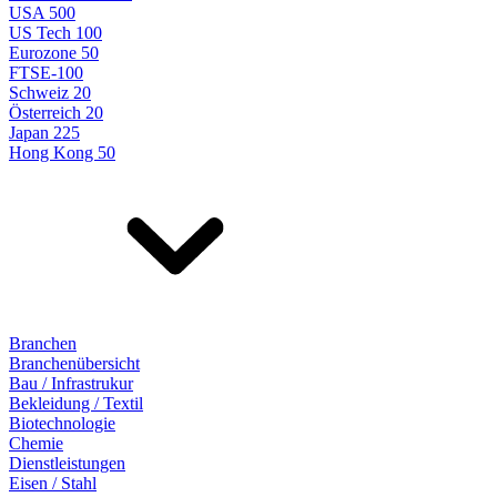
USA 500
US Tech 100
Eurozone 50
FTSE-100
Schweiz 20
Österreich 20
Japan 225
Hong Kong 50
Branchen
Branchenübersicht
Bau / Infrastrukur
Bekleidung / Textil
Biotechnologie
Chemie
Dienstleistungen
Eisen / Stahl