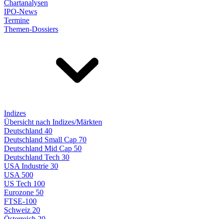
Chartanalysen
IPO-News
Termine
Themen-Dossiers
Indizes
Übersicht nach Indizes/Märkten
Deutschland 40
Deutschland Small Cap 70
Deutschland Mid Cap 50
Deutschland Tech 30
USA Industrie 30
USA 500
US Tech 100
Eurozone 50
FTSE-100
Schweiz 20
Österreich 20