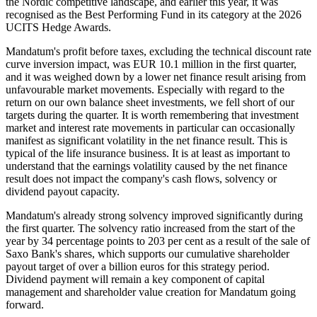
the Nordic competitive landscape, and earlier this year, it was
recognised as the Best Performing Fund in its category at the 2026
UCITS Hedge Awards.
Mandatum's profit before taxes, excluding the technical discount rate
curve inversion impact, was EUR 10.1 million in the first quarter,
and it was weighed down by a lower net finance result arising from
unfavourable market movements. Especially with regard to the
return on our own balance sheet investments, we fell short of our
targets during the quarter. It is worth remembering that investment
market and interest rate movements in particular can occasionally
manifest as significant volatility in the net finance result. This is
typical of the life insurance business. It is at least as important to
understand that the earnings volatility caused by the net finance
result does not impact the company's cash flows, solvency or
dividend payout capacity.
Mandatum's already strong solvency improved significantly during
the first quarter. The solvency ratio increased from the start of the
year by 34 percentage points to 203 per cent as a result of the sale of
Saxo Bank's shares, which supports our cumulative shareholder
payout target of over a billion euros for this strategy period.
Dividend payment will remain a key component of capital
management and shareholder value creation for Mandatum going
forward.