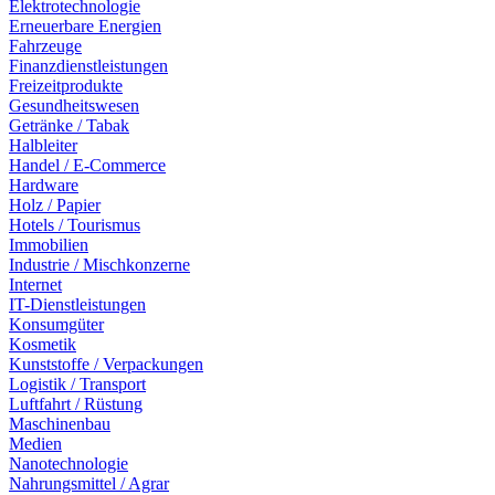
Elektrotechnologie
Erneuerbare Energien
Fahrzeuge
Finanzdienstleistungen
Freizeitprodukte
Gesundheitswesen
Getränke / Tabak
Halbleiter
Handel / E-Commerce
Hardware
Holz / Papier
Hotels / Tourismus
Immobilien
Industrie / Mischkonzerne
Internet
IT-Dienstleistungen
Konsumgüter
Kosmetik
Kunststoffe / Verpackungen
Logistik / Transport
Luftfahrt / Rüstung
Maschinenbau
Medien
Nanotechnologie
Nahrungsmittel / Agrar