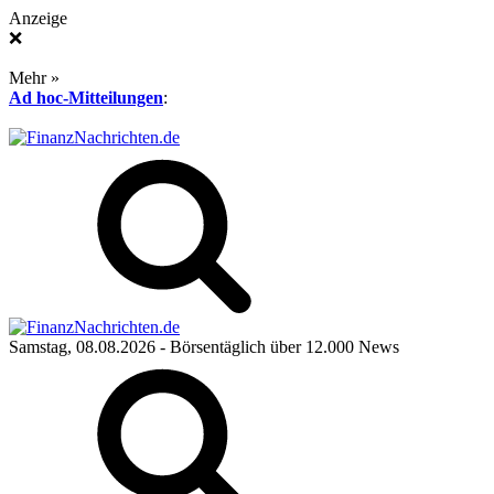
Anzeige
❌
Mehr »
Ad hoc-Mitteilungen
:
Samstag, 08.08.2026
- Börsentäglich über 12.000 News