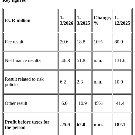
Key figures
1-
1-
Change,
1-
EUR million
3/2026
3/2025
%
12/2025
Fee result
20.6
18.8
10%
80.9
Net finance result3
-46.8
51.8
n.m.
131.6
Result related to risk
6.2
2.3
n.m.
10.9
policies
Other result
-6.0
-10.9
45%
-41.4
Profit before taxes for
-25.9
62.0
n.m.
182.1
the period