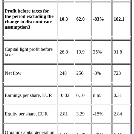
Profit before taxes for
the period excluding the
10.3
62.0
-83%
182.1
change in discount rate
assumption
3
Capital-light profit before
26.8
19.9
35%
91.8
taxes
Net flow
248
256
-3%
723
Earnings per share, EUR
-0.02
0.10
n.m.
0.31
Equity per share, EUR
2.81
3.29
-15%
2.84
Organic capital generation