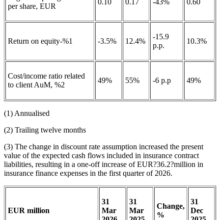
0.10
0.17
-43%
0.60
per share, EUR
-15.9
Return on equity-%1
-3.5%
12.4%
10.3%
p.p.
Cost/income ratio related
49%
55%
-6 p.p
49%
to client AuM, %2
(1) Annualised
(2) Trailing twelve months
(3) The change in discount rate assumption increased the present
value of the expected cash flows included in insurance contract
liabilities, resulting in a one-off increase of EUR?36.2?million in
insurance finance expenses in the first quarter of 2026.
31
31
31
Change,
EUR million
Mar
Mar
Dec
%
2026
2025
2025