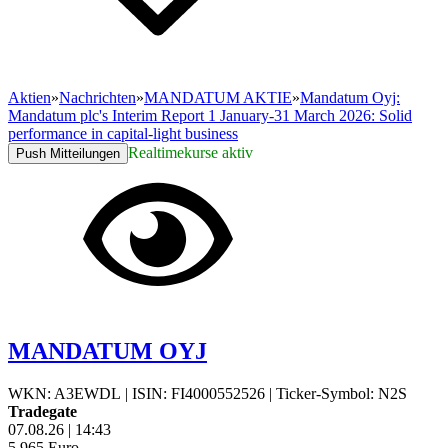
Aktien
»
Nachrichten
»
MANDATUM AKTIE
»
Mandatum Oyj:
Mandatum plc's Interim Report 1 January-31 March 2026: Solid
performance in capital-light business
Realtimekurse aktiv
Push Mitteilungen
MANDATUM OYJ
WKN: A3EWDL
|
ISIN: FI4000552526
|
Ticker-Symbol: N2S
Tradegate
07.08.26
|
14:43
5,965
Euro