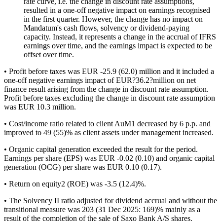
rate curve, i.e. the change in discount rate assumptions,
resulted in a one-off negative impact on earnings recognised
in the first quarter. However, the change has no impact on
Mandatum's cash flows, solvency or dividend-paying
capacity. Instead, it represents a change in the accrual of IFRS
earnings over time, and the earnings impact is expected to be
offset over time.
• Profit before taxes was EUR -25.9 (62.0) million and it included a
one-off negative earnings impact of EUR?36.2?million on net
finance result arising from the change in discount rate assumption.
Profit before taxes excluding the change in discount rate assumption
was EUR 10.3 million.
• Cost/income ratio related to client AuM1 decreased by 6 p.p. and
improved to 49 (55)% as client assets under management increased.
• Organic capital generation exceeded the result for the period.
Earnings per share (EPS) was EUR -0.02 (0.10) and organic capital
generation (OCG) per share was EUR 0.10 (0.17).
• Return on equity2 (ROE) was -3.5 (12.4)%.
• The Solvency II ratio adjusted for dividend accrual and without the
transitional measure was 203 (31 Dec 2025: 169)% mainly as a
result of the completion of the sale of Saxo Bank A/S shares.