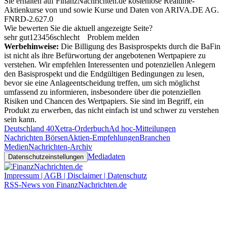
Sie erhalten auf FinanzNachrichten.de kostenlose Realtime-
Aktienkurse von
und
sowie Kurse und Daten von
ARIVA.DE AG
.
FNRD-2.627.0
Wie bewerten Sie die aktuell angezeigte Seite?
sehr gut
1
2
3
4
5
6
schlecht
Problem melden
Werbehinweise:
Die Billigung des Basisprospekts durch die BaFin
ist nicht als ihre Befürwortung der angebotenen Wertpapiere zu
verstehen. Wir empfehlen Interessenten und potenziellen Anlegern
den Basisprospekt und die Endgültigen Bedingungen zu lesen,
bevor sie eine Anlageentscheidung treffen, um sich möglichst
umfassend zu informieren, insbesondere über die potenziellen
Risiken und Chancen des Wertpapiers. Sie sind im Begriff, ein
Produkt zu erwerben, das nicht einfach ist und schwer zu verstehen
sein kann.
Deutschland 40
Xetra-Orderbuch
Ad hoc-Mitteilungen
Nachrichten Börsen
Aktien-Empfehlungen
Branchen
Medien
Nachrichten-Archiv
Mediadaten
Datenschutzeinstellungen
Impressum | AGB | Disclaimer | Datenschutz
RSS-News von FinanzNachrichten.de