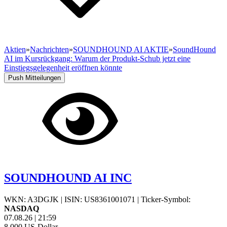
Aktien
»
Nachrichten
»
SOUNDHOUND AI AKTIE
»
SoundHound
AI im Kursrückgang: Warum der Produkt-Schub jetzt eine
Einstiegsgelegenheit eröffnen könnte
Push Mitteilungen
SOUNDHOUND AI INC
WKN: A3DGJK
|
ISIN: US8361001071
|
Ticker-Symbol:
NASDAQ
07.08.26
|
21:59
8,000
US-Dollar