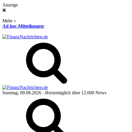
Anzeige
❌
Mehr »
Ad hoc-Mitteilungen
:
Sonntag, 09.08.2026
- Börsentäglich über 12.000 News