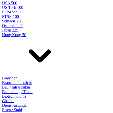
USA 500
US Tech 100
Eurozone 50
FTSE-100
Schweiz 20
Österreich 20
Japan 225
Hong Kong 50
Branchen
Branchenübersicht
Bau / Infrastrukur
Bekleidung / Textil
Biotechnologie
Chemie
Dienstleistungen
Eisen / Stahl