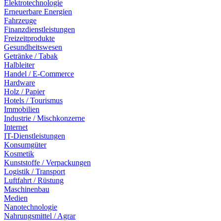
Elektrotechnologie
Erneuerbare Energien
Fahrzeuge
Finanzdienstleistungen
Freizeitprodukte
Gesundheitswesen
Getränke / Tabak
Halbleiter
Handel / E-Commerce
Hardware
Holz / Papier
Hotels / Tourismus
Immobilien
Industrie / Mischkonzerne
Internet
IT-Dienstleistungen
Konsumgüter
Kosmetik
Kunststoffe / Verpackungen
Logistik / Transport
Luftfahrt / Rüstung
Maschinenbau
Medien
Nanotechnologie
Nahrungsmittel / Agrar