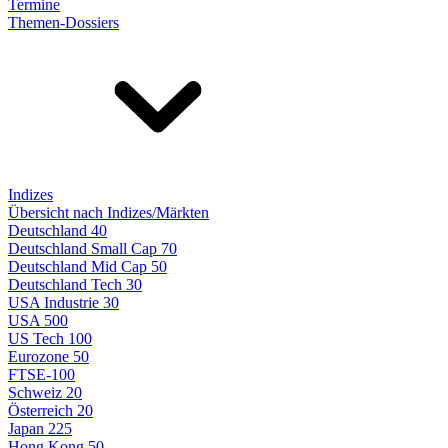
Termine
Themen-Dossiers
Indizes
Übersicht nach Indizes/Märkten
Deutschland 40
Deutschland Small Cap 70
Deutschland Mid Cap 50
Deutschland Tech 30
USA Industrie 30
USA 500
US Tech 100
Eurozone 50
FTSE-100
Schweiz 20
Österreich 20
Japan 225
Hong Kong 50