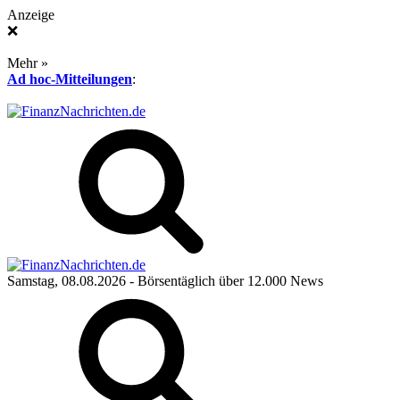
Anzeige
❌
Mehr »
Ad hoc-Mitteilungen
:
Samstag, 08.08.2026
- Börsentäglich über 12.000 News