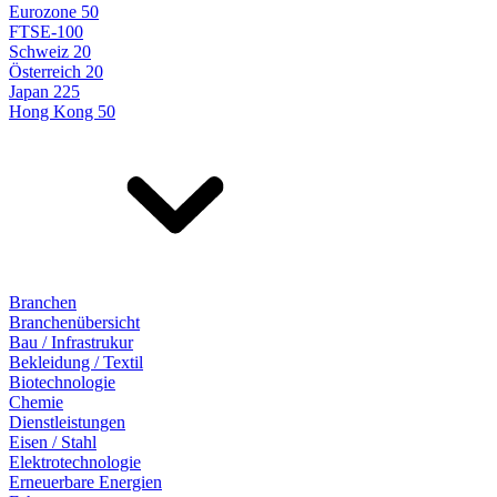
Eurozone 50
FTSE-100
Schweiz 20
Österreich 20
Japan 225
Hong Kong 50
Branchen
Branchenübersicht
Bau / Infrastrukur
Bekleidung / Textil
Biotechnologie
Chemie
Dienstleistungen
Eisen / Stahl
Elektrotechnologie
Erneuerbare Energien