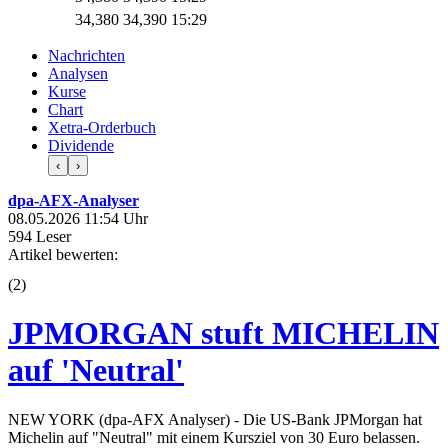
34,380
34,390
15:29
Nachrichten
Analysen
Kurse
Chart
Xetra-Orderbuch
Dividende
‹
›
dpa-AFX-Analyser
08.05.2026 11:54 Uhr
594 Leser
Artikel bewerten:
(
2
)
JPMORGAN stuft MICHELIN
auf 'Neutral'
NEW YORK (dpa-AFX Analyser) - Die US-Bank JPMorgan hat
Michelin auf "Neutral" mit einem Kursziel von 30 Euro belassen.