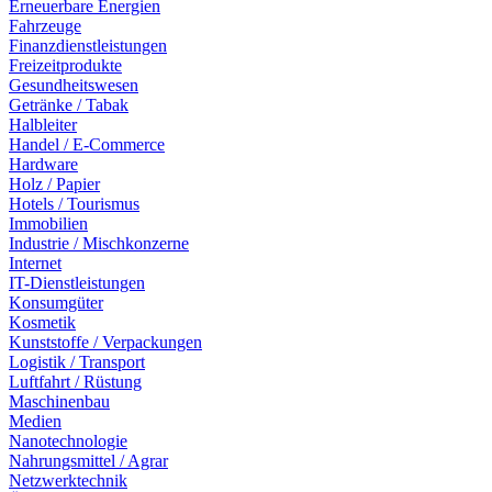
Erneuerbare Energien
Fahrzeuge
Finanzdienstleistungen
Freizeitprodukte
Gesundheitswesen
Getränke / Tabak
Halbleiter
Handel / E-Commerce
Hardware
Holz / Papier
Hotels / Tourismus
Immobilien
Industrie / Mischkonzerne
Internet
IT-Dienstleistungen
Konsumgüter
Kosmetik
Kunststoffe / Verpackungen
Logistik / Transport
Luftfahrt / Rüstung
Maschinenbau
Medien
Nanotechnologie
Nahrungsmittel / Agrar
Netzwerktechnik