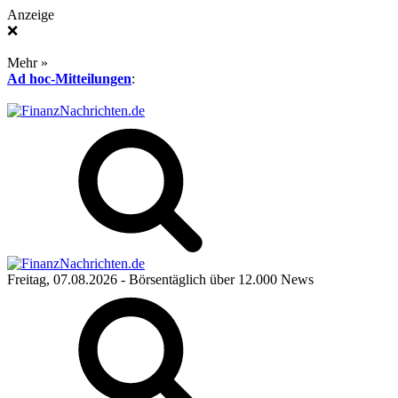
Anzeige
❌
Mehr »
Ad hoc-Mitteilungen
:
Freitag, 07.08.2026
- Börsentäglich über 12.000 News