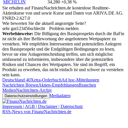
MICHELIN
34,280
+0,38 %
Sie erhalten auf FinanzNachrichten.de kostenlose Realtime-
Aktienkurse von
und
sowie Kurse und Daten von
ARIVA.DE AG
.
FNRD-2.627.0
Wie bewerten Sie die aktuell angezeigte Seite?
sehr gut
1
2
3
4
5
6
schlecht
Problem melden
Werbehinweise:
Die Billigung des Basisprospekts durch die BaFin
ist nicht als ihre Befürwortung der angebotenen Wertpapiere zu
verstehen. Wir empfehlen Interessenten und potenziellen Anlegern
den Basisprospekt und die Endgültigen Bedingungen zu lesen,
bevor sie eine Anlageentscheidung treffen, um sich möglichst
umfassend zu informieren, insbesondere über die potenziellen
Risiken und Chancen des Wertpapiers. Sie sind im Begriff, ein
Produkt zu erwerben, das nicht einfach ist und schwer zu verstehen
sein kann.
Deutschland 40
Xetra-Orderbuch
Ad hoc-Mitteilungen
Nachrichten Börsen
Aktien-Empfehlungen
Branchen
Medien
Nachrichten-Archiv
Mediadaten
Datenschutzeinstellungen
Impressum | AGB | Disclaimer | Datenschutz
RSS-News von FinanzNachrichten.de