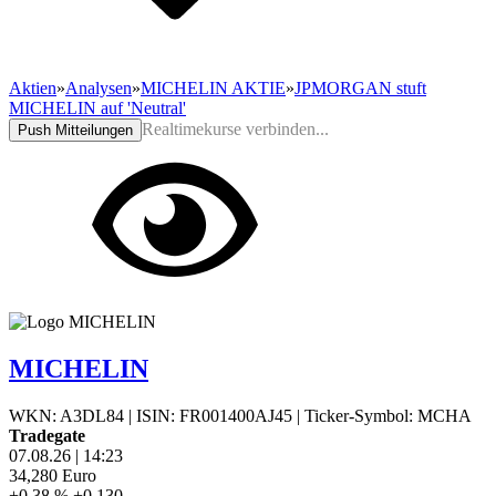
Aktien
»
Analysen
»
MICHELIN AKTIE
»
JPMORGAN stuft
MICHELIN auf 'Neutral'
Realtimekurse verbinden...
Push Mitteilungen
MICHELIN
WKN: A3DL84
|
ISIN: FR001400AJ45
|
Ticker-Symbol: MCHA
Tradegate
07.08.26
|
14:23
34,280
Euro
+0,38 %
+0,130