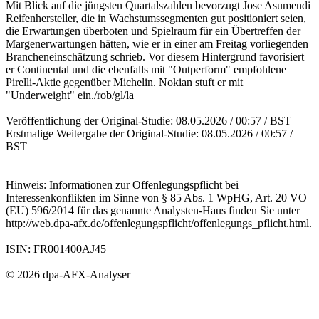
Mit Blick auf die jüngsten Quartalszahlen bevorzugt Jose Asumendi
Reifenhersteller, die in Wachstumssegmenten gut positioniert seien,
die Erwartungen überboten und Spielraum für ein Übertreffen der
Margenerwartungen hätten, wie er in einer am Freitag vorliegenden
Brancheneinschätzung schrieb. Vor diesem Hintergrund favorisiert
er Continental und die ebenfalls mit "Outperform" empfohlene
Pirelli-Aktie gegenüber Michelin. Nokian stuft er mit
"Underweight" ein./rob/gl/la
Veröffentlichung der Original-Studie: 08.05.2026 / 00:57 / BST
Erstmalige Weitergabe der Original-Studie: 08.05.2026 / 00:57 /
BST
Hinweis: Informationen zur Offenlegungspflicht bei
Interessenkonflikten im Sinne von § 85 Abs. 1 WpHG, Art. 20 VO
(EU) 596/2014 für das genannte Analysten-Haus finden Sie unter
http://web.dpa-afx.de/offenlegungspflicht/offenlegungs_pflicht.html.
ISIN: FR001400AJ45
© 2026 dpa-AFX-Analyser