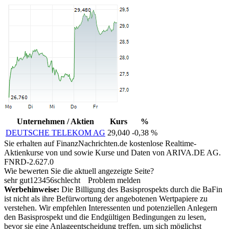
Unternehmen / Aktien
Kurs
%
DEUTSCHE TELEKOM AG
29,040
-0,38 %
Sie erhalten auf FinanzNachrichten.de kostenlose Realtime-
Aktienkurse von
und
sowie Kurse und Daten von
ARIVA.DE AG
.
FNRD-2.627.0
Wie bewerten Sie die aktuell angezeigte Seite?
sehr gut
1
2
3
4
5
6
schlecht
Problem melden
Werbehinweise:
Die Billigung des Basisprospekts durch die BaFin
ist nicht als ihre Befürwortung der angebotenen Wertpapiere zu
verstehen. Wir empfehlen Interessenten und potenziellen Anlegern
den Basisprospekt und die Endgültigen Bedingungen zu lesen,
bevor sie eine Anlageentscheidung treffen, um sich möglichst