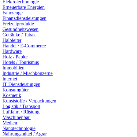
Elektrotechnologie
Erneuerbare Energien
Fahrzeuge
Finanzdienstleistungen
Freizeitprodukte
Gesundheitswesen
Getränke / Tabak
Halbleiter
Handel / E-Commerce
Hardware
Holz / Papier
Hotels / Tourismus
Immobilien
Industrie / Mischkonzerne
Internet
IT-Dienstleistungen
Konsumgüter
Kosmetik
Kunststoffe / Verpackungen
Logistik / Transport
Luftfahrt / Rüstung
Maschinenbau
Medien
Nanotechnologie
Nahrungsmittel / Agrar