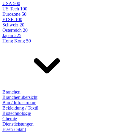
USA 500
US Tech 100
Eurozone 50
FTSE-100
Schweiz 20
Österreich 20
Japan 225
Hong Kong 50
Branchen
Branchenübersicht
Bau / Infrastrukur
Bekleidung / Textil
Biotechnologie
Chemie
Dienstleistungen
Eisen / Stahl