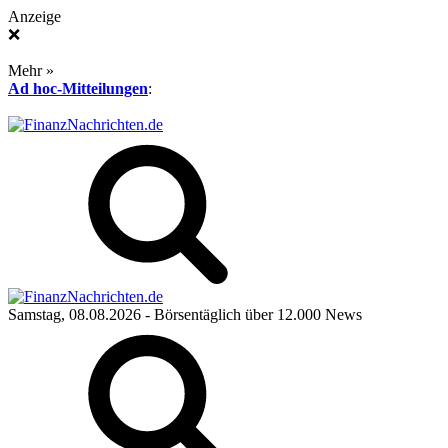
Anzeige
❌
Mehr »
Ad hoc-Mitteilungen
:
Samstag, 08.08.2026
- Börsentäglich über 12.000 News