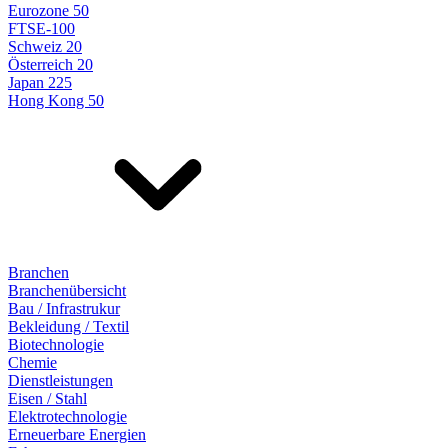
Eurozone 50
FTSE-100
Schweiz 20
Österreich 20
Japan 225
Hong Kong 50
Branchen
Branchenübersicht
Bau / Infrastrukur
Bekleidung / Textil
Biotechnologie
Chemie
Dienstleistungen
Eisen / Stahl
Elektrotechnologie
Erneuerbare Energien