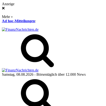
Anzeige
❌
Mehr »
Ad hoc-Mitteilungen
:
Samstag, 08.08.2026
- Börsentäglich über 12.000 News