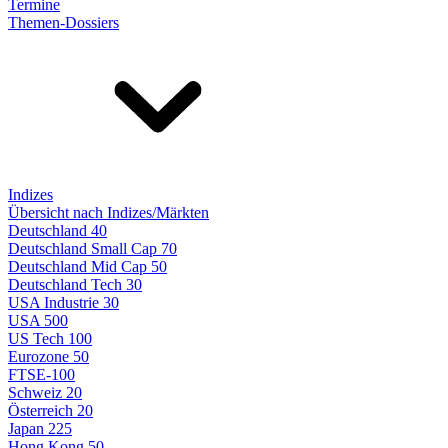
Termine
Themen-Dossiers
Indizes
Übersicht nach Indizes/Märkten
Deutschland 40
Deutschland Small Cap 70
Deutschland Mid Cap 50
Deutschland Tech 30
USA Industrie 30
USA 500
US Tech 100
Eurozone 50
FTSE-100
Schweiz 20
Österreich 20
Japan 225
Hong Kong 50