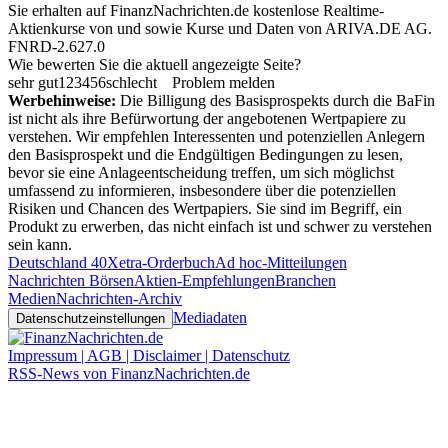
Sie erhalten auf FinanzNachrichten.de kostenlose Realtime-
Aktienkurse von
und
sowie Kurse und Daten von
ARIVA.DE AG
.
FNRD-2.627.0
Wie bewerten Sie die aktuell angezeigte Seite?
sehr gut
1
2
3
4
5
6
schlecht
Problem melden
Werbehinweise:
Die Billigung des Basisprospekts durch die BaFin
ist nicht als ihre Befürwortung der angebotenen Wertpapiere zu
verstehen. Wir empfehlen Interessenten und potenziellen Anlegern
den Basisprospekt und die Endgültigen Bedingungen zu lesen,
bevor sie eine Anlageentscheidung treffen, um sich möglichst
umfassend zu informieren, insbesondere über die potenziellen
Risiken und Chancen des Wertpapiers. Sie sind im Begriff, ein
Produkt zu erwerben, das nicht einfach ist und schwer zu verstehen
sein kann.
Deutschland 40
Xetra-Orderbuch
Ad hoc-Mitteilungen
Nachrichten Börsen
Aktien-Empfehlungen
Branchen
Medien
Nachrichten-Archiv
Mediadaten
Datenschutzeinstellungen
Impressum | AGB | Disclaimer | Datenschutz
RSS-News von FinanzNachrichten.de