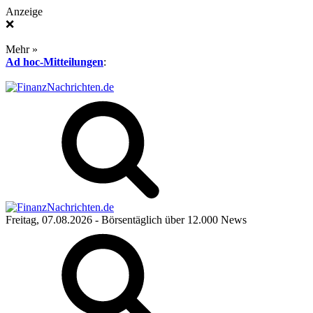
Anzeige
❌
Mehr »
Ad hoc-Mitteilungen
:
Freitag, 07.08.2026
- Börsentäglich über 12.000 News