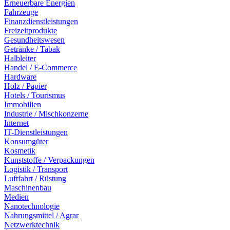
Erneuerbare Energien
Fahrzeuge
Finanzdienstleistungen
Freizeitprodukte
Gesundheitswesen
Getränke / Tabak
Halbleiter
Handel / E-Commerce
Hardware
Holz / Papier
Hotels / Tourismus
Immobilien
Industrie / Mischkonzerne
Internet
IT-Dienstleistungen
Konsumgüter
Kosmetik
Kunststoffe / Verpackungen
Logistik / Transport
Luftfahrt / Rüstung
Maschinenbau
Medien
Nanotechnologie
Nahrungsmittel / Agrar
Netzwerktechnik