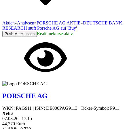
Aktien
»
Analysen
»
PORSCHE AG AKTIE
»
DEUTSCHE BANK
RESEARCH stuft Porsche AG auf 'Buy'
Realtimekurse aktiv
Push Mitteilungen
PORSCHE AG
WKN: PAG911
|
ISIN: DE000PAG9113
|
Ticker-Symbol: P911
Xetra
07.08.26
|
17:15
44,270
Euro
+1,68 %
+0,730