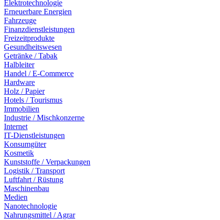
Elektrotechnologie
Erneuerbare Energien
Fahrzeuge
Finanzdienstleistungen
Freizeitprodukte
Gesundheitswesen
Getränke / Tabak
Halbleiter
Handel / E-Commerce
Hardware
Holz / Papier
Hotels / Tourismus
Immobilien
Industrie / Mischkonzerne
Internet
IT-Dienstleistungen
Konsumgüter
Kosmetik
Kunststoffe / Verpackungen
Logistik / Transport
Luftfahrt / Rüstung
Maschinenbau
Medien
Nanotechnologie
Nahrungsmittel / Agrar