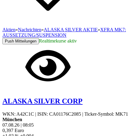
Aktien
»
Nachrichten
»
ALASKA SILVER AKTIE
»
XFRA MK7:
AUSSETZUNG/SUSPENSION
Realtimekurse aktiv
Push Mitteilungen
ALASKA SILVER CORP
WKN: A42C1C
|
ISIN: CA01176C2085
|
Ticker-Symbol: MK71
München
07.08.26
|
08:05
0,397
Euro
+1,02 %
+0,004