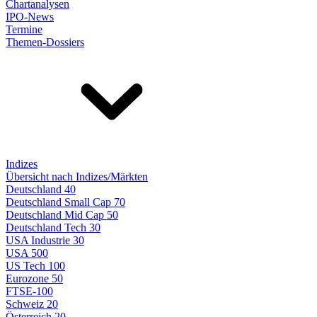
Chartanalysen
IPO-News
Termine
Themen-Dossiers
Indizes
Übersicht nach Indizes/Märkten
Deutschland 40
Deutschland Small Cap 70
Deutschland Mid Cap 50
Deutschland Tech 30
USA Industrie 30
USA 500
US Tech 100
Eurozone 50
FTSE-100
Schweiz 20
Österreich 20