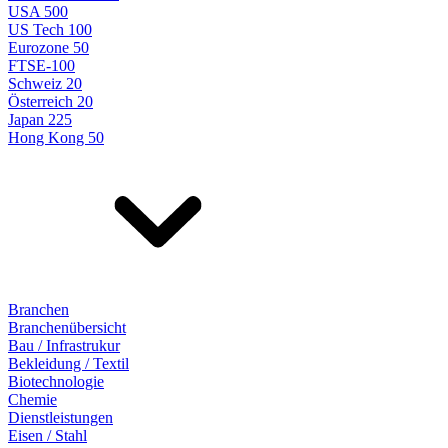
USA 500
US Tech 100
Eurozone 50
FTSE-100
Schweiz 20
Österreich 20
Japan 225
Hong Kong 50
Branchen
Branchenübersicht
Bau / Infrastrukur
Bekleidung / Textil
Biotechnologie
Chemie
Dienstleistungen
Eisen / Stahl