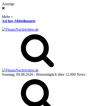
Anzeige
❌
Mehr »
Ad hoc-Mitteilungen
:
Sonntag, 09.08.2026
- Börsentäglich über 12.000 News