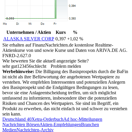
Unternehmen / Aktien
Kurs
%
ALASKA SILVER CORP
0,397
+1,02 %
Sie erhalten auf FinanzNachrichten.de kostenlose Realtime-
Aktienkurse von
und
sowie Kurse und Daten von
ARIVA.DE AG
.
FNRD-2.627.0
Wie bewerten Sie die aktuell angezeigte Seite?
sehr gut
1
2
3
4
5
6
schlecht
Problem melden
Werbehinweise:
Die Billigung des Basisprospekts durch die BaFin
ist nicht als ihre Befürwortung der angebotenen Wertpapiere zu
verstehen. Wir empfehlen Interessenten und potenziellen Anlegern
den Basisprospekt und die Endgültigen Bedingungen zu lesen,
bevor sie eine Anlageentscheidung treffen, um sich möglichst
umfassend zu informieren, insbesondere über die potenziellen
Risiken und Chancen des Wertpapiers. Sie sind im Begriff, ein
Produkt zu erwerben, das nicht einfach ist und schwer zu verstehen
sein kann.
Deutschland 40
Xetra-Orderbuch
Ad hoc-Mitteilungen
Nachrichten Börsen
Aktien-Empfehlungen
Branchen
Medien
Nachrichten-Archiv