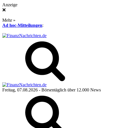
Anzeige
❌
Mehr »
Ad hoc-Mitteilungen
:
Freitag, 07.08.2026
- Börsentäglich über 12.000 News