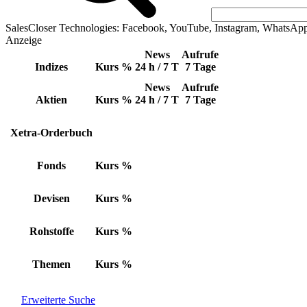
SalesCloser Technologies: Facebook, YouTube, Instagram, WhatsAp
Anzeige
News
Aufrufe
Indizes
Kurs
%
24 h / 7 T
7 Tage
News
Aufrufe
Aktien
Kurs
%
24 h / 7 T
7 Tage
Xetra-Orderbuch
Fonds
Kurs
%
Devisen
Kurs
%
Rohstoffe
Kurs
%
Themen
Kurs
%
Erweiterte Suche