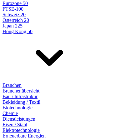
Eurozone 50
FTSE-100
Schweiz 20
Österreich 20
Japan 225
Hong Kong 50
Branchen
Branchenübersicht
Bau / Infrastrukur
Bekleidung / Textil
Biotechnologie
Chemie
Dienstleistungen
Eisen / Stahl
Elektrotechnologie
Erneuerbare Energien