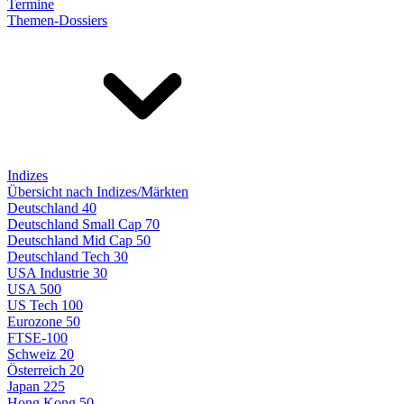
Termine
Themen-Dossiers
Indizes
Übersicht nach Indizes/Märkten
Deutschland 40
Deutschland Small Cap 70
Deutschland Mid Cap 50
Deutschland Tech 30
USA Industrie 30
USA 500
US Tech 100
Eurozone 50
FTSE-100
Schweiz 20
Österreich 20
Japan 225
Hong Kong 50