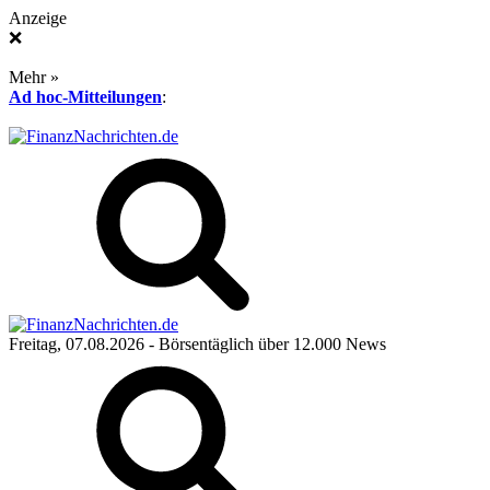
Anzeige
❌
Mehr »
Ad hoc-Mitteilungen
:
Freitag, 07.08.2026
- Börsentäglich über 12.000 News