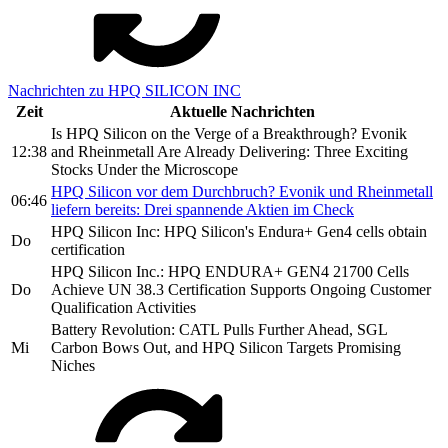
Nachrichten zu HPQ SILICON INC
Zeit
Aktuelle Nachrichten
Is HPQ Silicon on the Verge of a Breakthrough? Evonik
12:38
and Rheinmetall Are Already Delivering: Three Exciting
Stocks Under the Microscope
HPQ Silicon vor dem Durchbruch? Evonik und Rheinmetall
06:46
liefern bereits: Drei spannende Aktien im Check
HPQ Silicon Inc: HPQ Silicon's Endura+ Gen4 cells obtain
Do
certification
HPQ Silicon Inc.: HPQ ENDURA+ GEN4 21700 Cells
Do
Achieve UN 38.3 Certification Supports Ongoing Customer
Qualification Activities
Battery Revolution: CATL Pulls Further Ahead, SGL
Mi
Carbon Bows Out, and HPQ Silicon Targets Promising
Niches