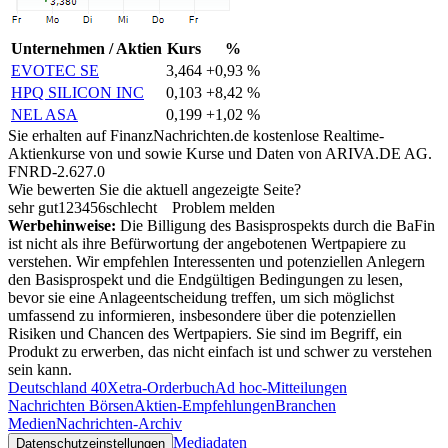
Unternehmen / Aktien
Kurs
%
EVOTEC SE
3,464
+0,93 %
HPQ SILICON INC
0,103
+8,42 %
NEL ASA
0,199
+1,02 %
Sie erhalten auf FinanzNachrichten.de kostenlose Realtime-
Aktienkurse von
und
sowie Kurse und Daten von
ARIVA.DE AG
.
FNRD-2.627.0
Wie bewerten Sie die aktuell angezeigte Seite?
sehr gut
1
2
3
4
5
6
schlecht
Problem melden
Werbehinweise:
Die Billigung des Basisprospekts durch die BaFin
ist nicht als ihre Befürwortung der angebotenen Wertpapiere zu
verstehen. Wir empfehlen Interessenten und potenziellen Anlegern
den Basisprospekt und die Endgültigen Bedingungen zu lesen,
bevor sie eine Anlageentscheidung treffen, um sich möglichst
umfassend zu informieren, insbesondere über die potenziellen
Risiken und Chancen des Wertpapiers. Sie sind im Begriff, ein
Produkt zu erwerben, das nicht einfach ist und schwer zu verstehen
sein kann.
Deutschland 40
Xetra-Orderbuch
Ad hoc-Mitteilungen
Nachrichten Börsen
Aktien-Empfehlungen
Branchen
Medien
Nachrichten-Archiv
Mediadaten
Datenschutzeinstellungen