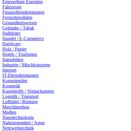
Erneuerbare Energien
Fahrzeuge
Finanzdienstleistungen
Freizeitprodukte
Gesundheitswesen
Getränke / Tabak
Halbleiter
Handel / E-Commerce
Hardware
Holz / Papier
Hotels / Tourismus
Immobilien
Industrie / Mischkonzerne
Internet
IT-Dienstleistungen
Konsumgüter
Kosmetik
Kunststoffe / Verpackungen
Logistik / Transport
Luftfahrt / Rüstung
Maschinenbau
Medien
Nanotechnologie
Nahrungsmittel / Agrar
Netzwerktechnik