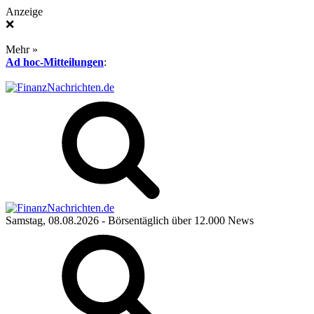
Anzeige
❌
Mehr »
Ad hoc-Mitteilungen
:
Samstag, 08.08.2026
- Börsentäglich über 12.000 News