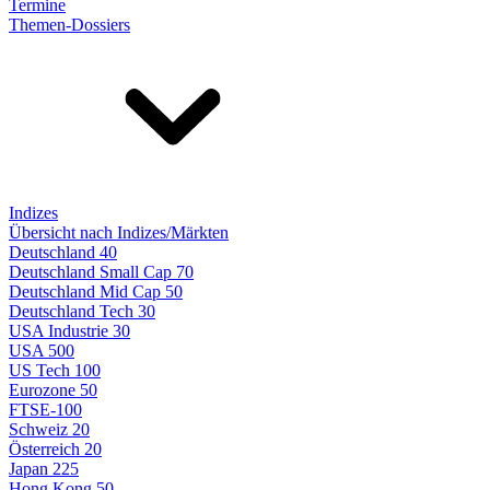
Termine
Themen-Dossiers
Indizes
Übersicht nach Indizes/Märkten
Deutschland 40
Deutschland Small Cap 70
Deutschland Mid Cap 50
Deutschland Tech 30
USA Industrie 30
USA 500
US Tech 100
Eurozone 50
FTSE-100
Schweiz 20
Österreich 20
Japan 225
Hong Kong 50