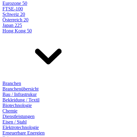
Eurozone 50
FTSE-100
Schweiz 20
Österreich 20
Japan 225
Hong Kong 50
Branchen
Branchenübersicht
Bau / Infrastrukur
Bekleidung / Textil
Biotechnologie
Chemie
Dienstleistungen
Eisen / Stahl
Elektrotechnologie
Erneuerbare Energien