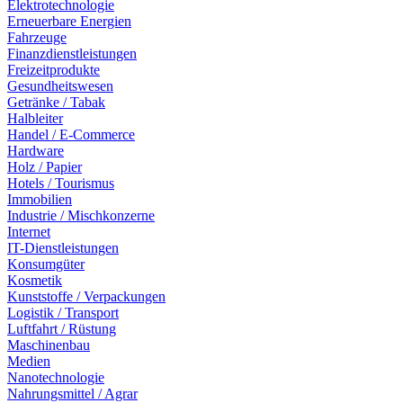
Elektrotechnologie
Erneuerbare Energien
Fahrzeuge
Finanzdienstleistungen
Freizeitprodukte
Gesundheitswesen
Getränke / Tabak
Halbleiter
Handel / E-Commerce
Hardware
Holz / Papier
Hotels / Tourismus
Immobilien
Industrie / Mischkonzerne
Internet
IT-Dienstleistungen
Konsumgüter
Kosmetik
Kunststoffe / Verpackungen
Logistik / Transport
Luftfahrt / Rüstung
Maschinenbau
Medien
Nanotechnologie
Nahrungsmittel / Agrar