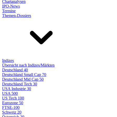
Chartanalysen
IPO-News
Termine
Themen-Dossiers
Indizes
Übersicht nach Indizes/Märkten
Deutschland 40
Deutschland Small Cap 70
Deutschland Mid Cap 50
Deutschland Tech 30
USA Industrie 30
USA 500
US Tech 100
Eurozone 50
FTSE-100
Schweiz 20
Österreich 20