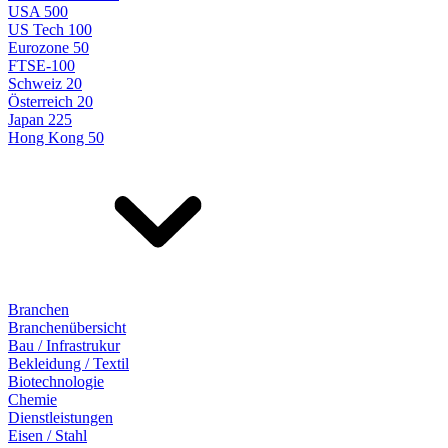
USA 500
US Tech 100
Eurozone 50
FTSE-100
Schweiz 20
Österreich 20
Japan 225
Hong Kong 50
Branchen
Branchenübersicht
Bau / Infrastrukur
Bekleidung / Textil
Biotechnologie
Chemie
Dienstleistungen
Eisen / Stahl