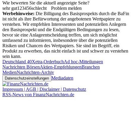
Wie bewerten Sie die aktuell angezeigte Seite?
sehr gut
1
2
3
4
5
6
schlecht
Problem melden
Werbehinweise:
Die Billigung des Basisprospekts durch die BaFin
ist nicht als ihre Befürwortung der angebotenen Wertpapiere zu
verstehen. Wir empfehlen Interessenten und potenziellen Anlegern
den Basisprospekt und die Endgültigen Bedingungen zu lesen,
bevor sie eine Anlageentscheidung treffen, um sich möglichst
umfassend zu informieren, insbesondere über die potenziellen
Risiken und Chancen des Wertpapiers. Sie sind im Begriff, ein
Produkt zu erwerben, das nicht einfach ist und schwer zu verstehen
sein kann.
Deutschland 40
Xetra-Orderbuch
Ad hoc-Mitteilungen
Nachrichten Börsen
Aktien-Empfehlungen
Branchen
Medien
Nachrichten-Archiv
Mediadaten
Datenschutzeinstellungen
Impressum | AGB | Disclaimer | Datenschutz
RSS-News von FinanzNachrichten.de