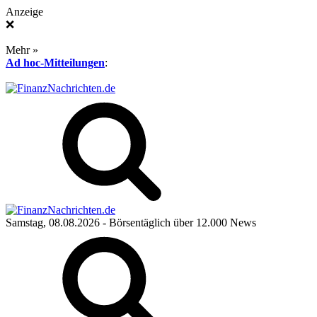
Anzeige
❌
Mehr »
Ad hoc-Mitteilungen
:
Samstag, 08.08.2026
- Börsentäglich über 12.000 News