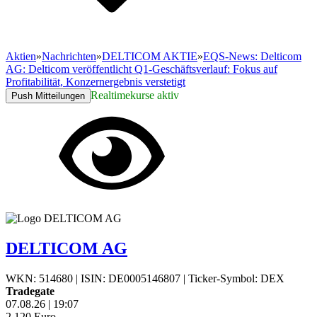
Aktien
»
Nachrichten
»
DELTICOM AKTIE
»
EQS-News: Delticom
AG: Delticom veröffentlicht Q1-Geschäftsverlauf: Fokus auf
Profitabilität, Konzernergebnis verstetigt
Realtimekurse aktiv
Push Mitteilungen
DELTICOM AG
WKN: 514680
|
ISIN: DE0005146807
|
Ticker-Symbol: DEX
Tradegate
07.08.26
|
19:07
2,120
Euro