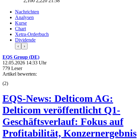
2,100
2,220
21:58
Nachrichten
Analysen
Kurse
Chart
Xetra-Orderbuch
Dividende
‹
›
EQS Group (DE)
12.05.2026 14:33 Uhr
779 Leser
Artikel bewerten:
(
2
)
EQS-News: Delticom AG:
Delticom veröffentlicht Q1-
Geschäftsverlauf: Fokus auf
Profitabilität, Konzernergebnis