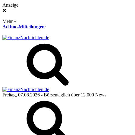
Anzeige
❌
Mehr »
Ad hoc-Mitteilungen
:
Freitag, 07.08.2026
- Börsentäglich über 12.000 News