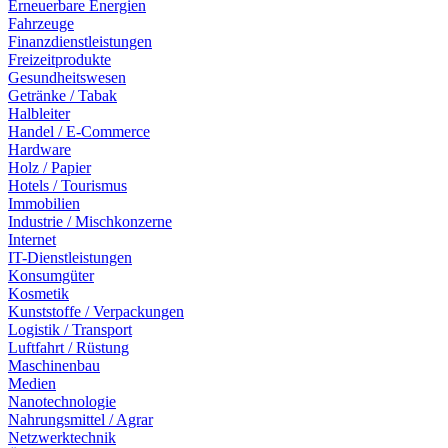
Erneuerbare Energien
Fahrzeuge
Finanzdienstleistungen
Freizeitprodukte
Gesundheitswesen
Getränke / Tabak
Halbleiter
Handel / E-Commerce
Hardware
Holz / Papier
Hotels / Tourismus
Immobilien
Industrie / Mischkonzerne
Internet
IT-Dienstleistungen
Konsumgüter
Kosmetik
Kunststoffe / Verpackungen
Logistik / Transport
Luftfahrt / Rüstung
Maschinenbau
Medien
Nanotechnologie
Nahrungsmittel / Agrar
Netzwerktechnik