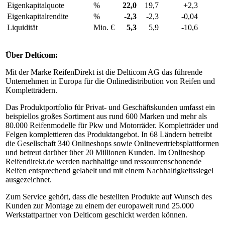
Eigenkapitalquote
%
22,0
19,7
+2,3
Eigenkapitalrendite
%
-2,3
-2,3
-0,04
Liquidität
Mio. €
5,3
5,9
-10,6
Über Delticom:
Mit der Marke ReifenDirekt ist die Delticom AG das führende
Unternehmen in Europa für die Onlinedistribution von Reifen und
Kompletträdern.
Das Produktportfolio für Privat- und Geschäftskunden umfasst ein
beispiellos großes Sortiment aus rund 600 Marken und mehr als
80.000 Reifenmodelle für Pkw und Motorräder. Kompletträder und
Felgen komplettieren das Produktangebot. In 68 Ländern betreibt
die Gesellschaft 340 Onlineshops sowie Onlinevertriebsplattformen
und betreut darüber über 20 Millionen Kunden. Im Onlineshop
Reifendirekt.de werden nachhaltige und ressourcenschonende
Reifen entsprechend gelabelt und mit einem Nachhaltigkeitssiegel
ausgezeichnet.
Zum Service gehört, dass die bestellten Produkte auf Wunsch des
Kunden zur Montage zu einem der europaweit rund 25.000
Werkstattpartner von Delticom geschickt werden können.