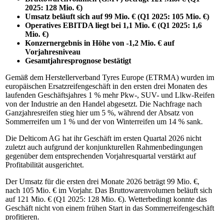
2025: 128 Mio. €)
Umsatz beläuft sich auf 99 Mio. € (Q1 2025: 105 Mio. €)
Operatives EBITDA liegt bei 1,1 Mio. € (Q1 2025: 1,6
Mio. €)
Konzernergebnis in Höhe von -1,2 Mio. € auf
Vorjahresniveau
Gesamtjahresprognose bestätigt
Gemäß dem Herstellerverband Tyres Europe (ETRMA) wurden im
europäischen Ersatzreifengeschäft in den ersten drei Monaten des
laufenden Geschäftsjahres 1 % mehr Pkw-, SUV- und Llkw-Reifen
von der Industrie an den Handel abgesetzt. Die Nachfrage nach
Ganzjahresreifen stieg hier um 5 %, während der Absatz von
Sommerreifen um 1 % und der von Winterreifen um 14 % sank.
Die Delticom AG hat ihr Geschäft im ersten Quartal 2026 nicht
zuletzt auch aufgrund der konjunkturellen Rahmenbedingungen
gegenüber dem entsprechenden Vorjahresquartal verstärkt auf
Profitabilität ausgerichtet.
Der Umsatz für die ersten drei Monate 2026 beträgt 99 Mio. €,
nach 105 Mio. € im Vorjahr. Das Bruttowarenvolumen beläuft sich
auf 121 Mio. € (Q1 2025: 128 Mio. €). Wetterbedingt konnte das
Geschäft nicht von einem frühen Start in das Sommerreifengeschäft
profitieren.