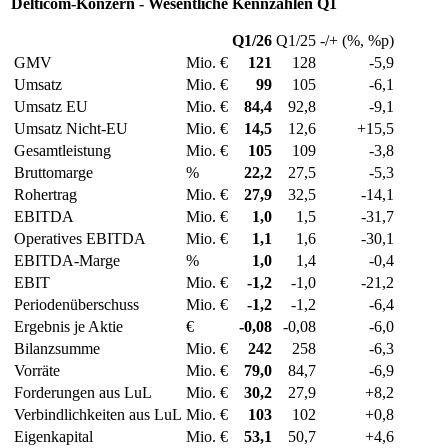
Delticom-Konzern - Wesentliche Kennzahlen Q1
Q1/26
Q1/25
-/+ (%, %p)
GMV
Mio. €
121
128
-5,9
Umsatz
Mio. €
99
105
-6,1
Umsatz EU
Mio. €
84,4
92,8
-9,1
Umsatz Nicht-EU
Mio. €
14,5
12,6
+15,5
Gesamtleistung
Mio. €
105
109
-3,8
Bruttomarge
%
22,2
27,5
-5,3
Rohertrag
Mio. €
27,9
32,5
-14,1
EBITDA
Mio. €
1,0
1,5
-31,7
Operatives EBITDA
Mio. €
1,1
1,6
-30,1
EBITDA-Marge
%
1,0
1,4
-0,4
EBIT
Mio. €
-1,2
-1,0
-21,2
Periodenüberschuss
Mio. €
-1,2
-1,2
-6,4
Ergebnis je Aktie
€
-0,08
-0,08
-6,0
Bilanzsumme
Mio. €
242
258
-6,3
Vorräte
Mio. €
79,0
84,7
-6,9
Forderungen aus LuL
Mio. €
30,2
27,9
+8,2
Verbindlichkeiten aus LuL
Mio. €
103
102
+0,8
Eigenkapital
Mio. €
53,1
50,7
+4,6