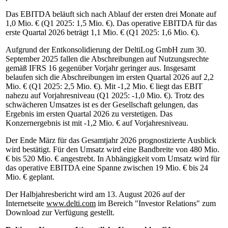
Das EBITDA beläuft sich nach Ablauf der ersten drei Monate auf
1,0 Mio. € (Q1 2025: 1,5 Mio. €). Das operative EBITDA für das
erste Quartal 2026 beträgt 1,1 Mio. € (Q1 2025: 1,6 Mio. €).
Aufgrund der Entkonsolidierung der DeltiLog GmbH zum 30.
September 2025 fallen die Abschreibungen auf Nutzungsrechte
gemäß IFRS 16 gegenüber Vorjahr geringer aus. Insgesamt
belaufen sich die Abschreibungen im ersten Quartal 2026 auf 2,2
Mio. € (Q1 2025: 2,5 Mio. €). Mit -1,2 Mio. € liegt das EBIT
nahezu auf Vorjahresniveau (Q1 2025: -1,0 Mio. €). Trotz des
schwächeren Umsatzes ist es der Gesellschaft gelungen, das
Ergebnis im ersten Quartal 2026 zu verstetigen. Das
Konzernergebnis ist mit -1,2 Mio. € auf Vorjahresniveau.
Der Ende März für das Gesamtjahr 2026 prognostizierte Ausblick
wird bestätigt. Für den Umsatz wird eine Bandbreite von 480 Mio.
€ bis 520 Mio. € angestrebt. In Abhängigkeit vom Umsatz wird für
das operative EBITDA eine Spanne zwischen 19 Mio. € bis 24
Mio. € geplant.
Der Halbjahresbericht wird am 13. August 2026 auf der
Internetseite
www.delti.com
im Bereich "Investor Relations" zum
Download zur Verfügung gestellt.