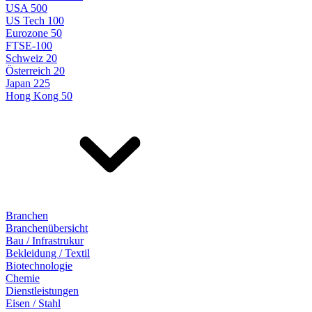
USA 500
US Tech 100
Eurozone 50
FTSE-100
Schweiz 20
Österreich 20
Japan 225
Hong Kong 50
Branchen
Branchenübersicht
Bau / Infrastrukur
Bekleidung / Textil
Biotechnologie
Chemie
Dienstleistungen
Eisen / Stahl