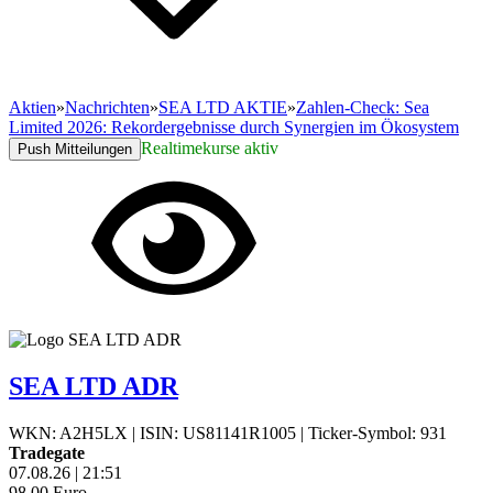
Aktien
»
Nachrichten
»
SEA LTD AKTIE
»
Zahlen-Check: Sea
Limited 2026: Rekordergebnisse durch Synergien im Ökosystem
Realtimekurse aktiv
Push Mitteilungen
SEA LTD ADR
WKN: A2H5LX
|
ISIN: US81141R1005
|
Ticker-Symbol: 931
Tradegate
07.08.26
|
21:51
98,00
Euro