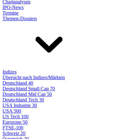
Chartanalysen
IPO-News
Termine
Themen-Dossiers
Indizes
Übersicht nach Indizes/Märkten
Deutschland 40
Deutschland Small Cap 70
Deutschland Mid Cap 50
Deutschland Tech 30
USA Industrie 30
USA 500
US Tech 100
Eurozone 50
FTSE-100
Schweiz 20
Österreich 20