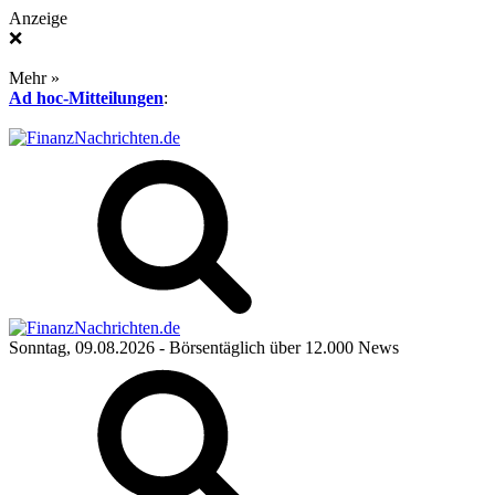
Anzeige
❌
Mehr »
Ad hoc-Mitteilungen
:
Sonntag, 09.08.2026
- Börsentäglich über 12.000 News