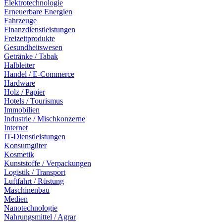
Elektrotechnologie
Erneuerbare Energien
Fahrzeuge
Finanzdienstleistungen
Freizeitprodukte
Gesundheitswesen
Getränke / Tabak
Halbleiter
Handel / E-Commerce
Hardware
Holz / Papier
Hotels / Tourismus
Immobilien
Industrie / Mischkonzerne
Internet
IT-Dienstleistungen
Konsumgüter
Kosmetik
Kunststoffe / Verpackungen
Logistik / Transport
Luftfahrt / Rüstung
Maschinenbau
Medien
Nanotechnologie
Nahrungsmittel / Agrar