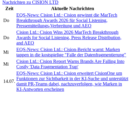
Nachrichten zu CISION LTD
Zeit
Aktuelle Nachrichten
EQS-News: Cision Ltd.: Cision gewinnt die MarTech
Do
Breakthrough Awards 2026 für Social Listening,
Pressemitteilungs-Verbreitung und AEO
Cision Ltd.: Cision Wins 2026 MarTech Breakthrough
Do
Awards for Social Listening, Press Release Distribution,
and AEO
EQS-News: Cision Ltd.: Cision-Bericht warnt: Marken
Mi
tappen in die kostspielige "Falle der Datenfragmentierung"
Cision Ltd.: Cision Report Warns Brands Are Falling Into
Mi
Costly 'Data Fragmentation Trap'
EQS-News: Cision Ltd.: Cision erweitert CisionOne um
Funktionen zur Sichtbarkeit in der KI-Suche und unterstützt
14.07.
damit PR-Teams dabei, nachzuverfolgen, wie Marken in
KI-Antworten erscheinen