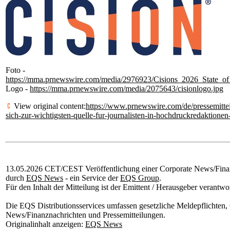
Foto -
https://mma.prnewswire.com/media/2976923/Cisions_2026_State_of
Logo -
https://mma.prnewswire.com/media/2075643/cisionlogo.jpg
View original content:
https://www.prnewswire.com/de/pressemittei
sich-zur-wichtigsten-quelle-fur-journalisten-in-hochdruckredaktion
13.05.2026 CET/CEST Veröffentlichung einer Corporate News/Finanz
durch
EQS News
- ein Service der
EQS Group
.
Für den Inhalt der Mitteilung ist der Emittent / Herausgeber verantwor
Die EQS Distributionsservices umfassen gesetzliche Meldepflichten,
News/Finanznachrichten und Pressemitteilungen.
Originalinhalt anzeigen:
EQS News