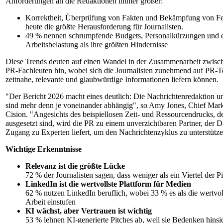
Anforderungen an die Redaktionen immer größer:
Korrektheit, Überprüfung von Fakten und Bekämpfung von Fe
heute die größte Herausforderung für Journalisten.
49 % nennen schrumpfende Budgets, Personalkürzungen und 
Arbeitsbelastung als ihre größten Hindernisse
Diese Trends deuten auf einen Wandel in der Zusammenarbeit zwisch
PR-Fachleuten hin, wobei sich die Journalisten zunehmend auf PR-Te
zeitnahe, relevante und glaubwürdige Informationen liefern können.
"Der Bericht 2026 macht eines deutlich: Die Nachrichtenredaktion u
sind mehr denn je voneinander abhängig", so Amy Jones, Chief Mark
Cision. "Angesichts des beispiellosen Zeit- und Ressourcendrucks, d
ausgesetzt sind, wird die PR zu einem unverzichtbaren Partner, der D
Zugang zu Experten liefert, um den Nachrichtenzyklus zu unterstütze
Wichtige Erkenntnisse
Relevanz ist die größte Lücke
72 % der Journalisten sagen, dass weniger als ein Viertel der Pi
LinkedIn ist die wertvollste Plattform für Medien
62 % nutzen LinkedIn beruflich, wobei 33 % es als die wertvoll
Arbeit einstufen
KI wächst, aber Vertrauen ist wichtig
53 % lehnen KI-generierte Pitches ab, weil sie Bedenken hinsi