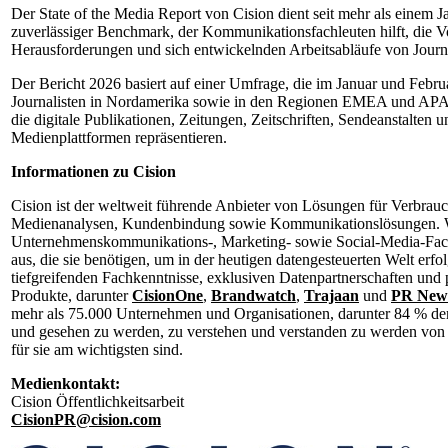
Der State of the Media Report von Cision dient seit mehr als einem J
zuverlässiger Benchmark, der Kommunikationsfachleuten hilft, die V
Herausforderungen und sich entwickelnden Arbeitsabläufe von Journa
Der Bericht 2026 basiert auf einer Umfrage, die im Januar und Febru
Journalisten in Nordamerika sowie in den Regionen EMEA und APA
die digitale Publikationen, Zeitungen, Zeitschriften, Sendeanstalten 
Medienplattformen repräsentieren.
Informationen zu Cision
Cision ist der weltweit führende Anbieter von Lösungen für Verbrau
Medienanalysen, Kundenbindung sowie Kommunikationslösungen. W
Unternehmenskommunikations-, Marketing- sowie Social-Media-Fach
aus, die sie benötigen, um in der heutigen datengesteuerten Welt erfo
tiefgreifenden Fachkenntnisse, exklusiven Datenpartnerschaften und 
Produkte, darunter
CisionOne
,
Brandwatch
,
Trajaan
und
PR New
mehr als 75.000 Unternehmen und Organisationen, darunter 84 % der
und gesehen zu werden, zu verstehen und verstanden zu werden von 
für sie am wichtigsten sind.
Medienkontakt:
Cision Öffentlichkeitsarbeit
CisionPR@cision.com