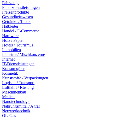
Fahrzeuge
Finanzdienstleistungen
Freizeitprodukte
Gesundheitswesen
Getränke / Tabak
Halbleiter
Handel / E-Commerce
Hardware
Holz / Papier
Hotels / Tourismus
Immobilien
Industrie / Mischkonzerne
Internet
IT-Dienstleistungen
Konsumgüter
Kosmetik
Kunststoffe / Verpackungen
Logistik / Transport
Luftfahrt / Rüstung
Maschinenbau
Medien
Nanotechnologie
Nahrungsmittel / Agrar
Netzwerktechnik
Öl / Gas