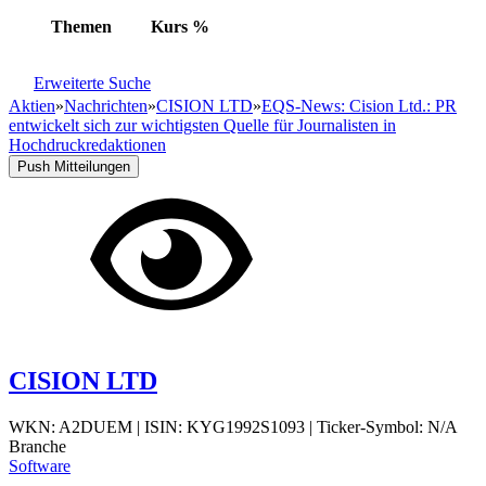
Themen
Kurs
%
Erweiterte Suche
Aktien
»
Nachrichten
»
CISION LTD
»
EQS-News: Cision Ltd.: PR
entwickelt sich zur wichtigsten Quelle für Journalisten in
Hochdruckredaktionen
Push Mitteilungen
CISION LTD
WKN: A2DUEM
|
ISIN: KYG1992S1093
|
Ticker-Symbol: N/A
Branche
Software