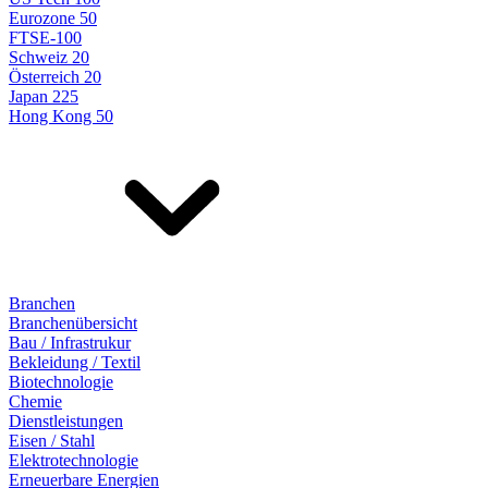
Eurozone 50
FTSE-100
Schweiz 20
Österreich 20
Japan 225
Hong Kong 50
Branchen
Branchenübersicht
Bau / Infrastrukur
Bekleidung / Textil
Biotechnologie
Chemie
Dienstleistungen
Eisen / Stahl
Elektrotechnologie
Erneuerbare Energien